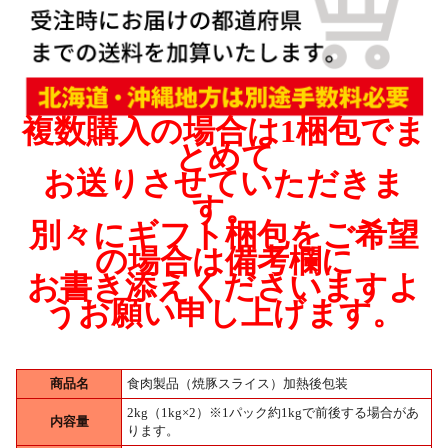
複数購入の場合は1梱包でま
とめて
お送りさせていただきま
す。
別々にギフト梱包をご希望
の場合は備考欄に
お書き添えくださいますよ
うお願い申し上げます。
商品名
食肉製品（焼豚スライス）加熱後包装
2kg（1kg×2）※1パック約1kgで前後する場合があ
内容量
ります。