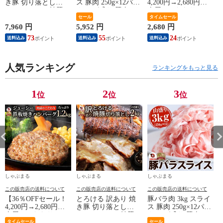
き豚 切り落とし
ス 豚肉 250g×12パッ
4,200円→2,680円】
2kg（1kg×2） 焼豚
ク メガ盛り 豚肉 バ
肉屋のこだわりハン
チャーシュー やきぶ
ーベキュー スライス
セール
バーグ！デミソース
タイムセール
た おつまみ チャー
バラ 冷凍 小分け 便
なし 12個 お取り寄
7,960 円
5,952 円
2,680 円
1
ハン 炒飯 丼 ラーメ
利 送料無料
せ お取り寄せグルメ
73
55
24
送料込み
送料込み
送料込み
ン 解凍するだけ 簡
グルメ 湯せん 湯煎
単
レンチン デミ温める
だけ おいしい 美味
人気ランキング
しい
ランキングをもっと見る
1
2
3
位
位
位
しゃぶまる
しゃぶまる
しゃぶまる
この販売店の送料について
この販売店の送料について
この販売店の送料について
【36％OFFセール！
とろける 訳あり 焼
豚バラ肉 3kg スライ
4,200円→2,680円】
き豚 切り落とし
ス 豚肉 250g×12パッ
肉屋のこだわりハン
2kg（1kg×2） 焼豚
ク メガ盛り 豚肉 バ
バーグ！デミソース
タイムセール
チャーシュー やきぶ
ーベキュー スライス
セール