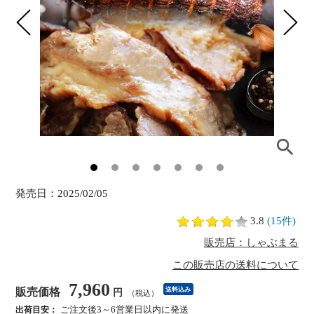
発売日：
2025/02/05
3.8
(15件)
販売店：しゃぶまる
この販売店の送料について
7,960
販売価格
送料込み
円
（税込）
ご注文後3～6営業日以内に発送
出荷目安：