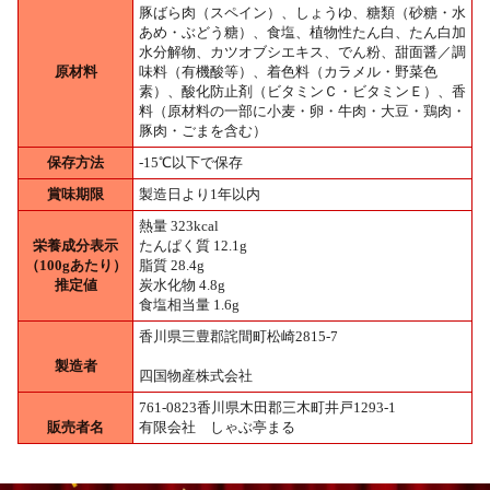
豚ばら肉（スペイン）、しょうゆ、糖類（砂糖・水
あめ・ぶどう糖）、食塩、植物性たん白、たん白加
水分解物、カツオブシエキス、でん粉、甜面醤／調
原材料
味料（有機酸等）、着色料（カラメル・野菜色
素）、酸化防止剤（ビタミンＣ・ビタミンＥ）、香
料（原材料の一部に小麦・卵・牛肉・大豆・鶏肉・
豚肉・ごまを含む）
保存方法
-15℃以下で保存
賞味期限
製造日より1年以内
熱量 323kcal
栄養成分表示
たんぱく質 12.1g
（100gあたり）
脂質 28.4g
推定値
炭水化物 4.8g
食塩相当量 1.6g
香川県三豊郡詫間町松崎2815-7
製造者
四国物産株式会社
761-0823香川県木田郡三木町井戸1293-1
販売者名
有限会社 しゃぶ亭まる