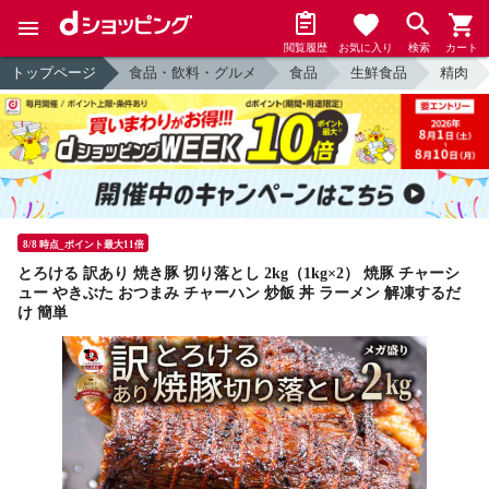
閲覧履歴
お気に入り
検索
カート
トップページ
食品・飲料・グルメ
食品
生鮮食品
精肉
8/8 時点_ポイント最大11倍
とろける 訳あり 焼き豚 切り落とし 2kg（1kg×2） 焼豚 チャーシ
ュー やきぶた おつまみ チャーハン 炒飯 丼 ラーメン 解凍するだ
け 簡単