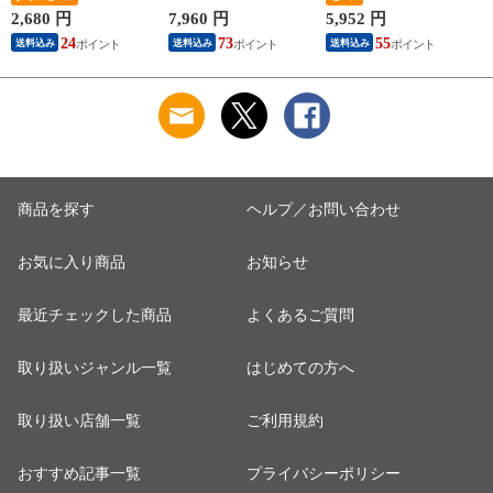
なし 12個 お取り寄
た おつまみ チャー
バラ 冷凍 小分け 便
2,680 円
7,960 円
5,952 円
4
せ お取り寄せグルメ
ハン 炒飯 丼 ラーメ
利 送料無料
24
73
55
4
送料込み
送料込み
送料込み
グルメ 湯せん 湯煎
ン 解凍するだけ 簡
レンチン デミ温める
単
だけ おいしい 美味
しい
商品を探す
ヘルプ／お問い合わせ
お気に入り商品
お知らせ
最近チェックした商品
よくあるご質問
取り扱いジャンル一覧
はじめての方へ
取り扱い店舗一覧
ご利用規約
おすすめ記事一覧
プライバシーポリシー