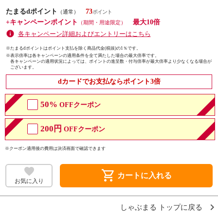
たまるdポイント
73
（通常）
+キャンペーンポイント
最大10倍
（期間・用途限定）
各キャンペーン詳細およびエントリーはこちら
※たまるdポイントはポイント支払を除く商品代金(税抜)の1％です。
※
表示倍率は各キャンペーンの適用条件を全て満たした場合の最大倍率です。
各キャンペーンの適用状況によっては、ポイントの進呈数・付与倍率が最大倍率より少なくなる場合が
ございます。
dカードでお支払ならポイント3倍
50%
OFFクーポン
200円
OFFクーポン
※クーポン適用後の費用は決済画面で確認できます
shopping_cart
カートに入れる
お気に入り
しゃぶまる トップに戻る