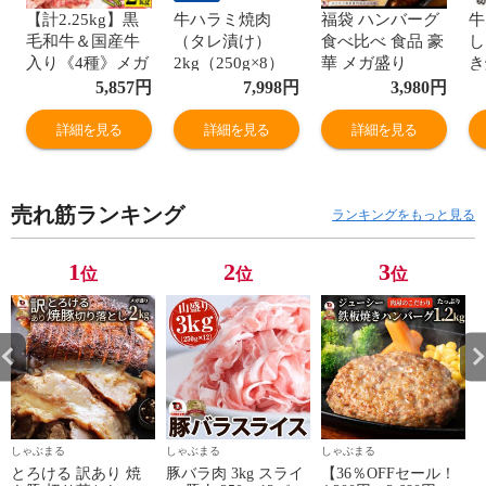
【計2.25kg】黒
牛ハラミ焼肉
福袋 ハンバーグ
牛
毛和牛＆国産牛
（タレ漬け）
食べ比べ 食品 豪
し
入り《4種》メガ
2kg（250g×8）
華 メガ盛り
き
盛り肉の福袋 焼
BBQ 赤身 はらみ
2.2kg 2種セット
り
5,857
円
7,998
円
3,980
円
肉＆ハンバーグ
バーベキュー タ
(プレーン
っ
＆メンチカツ
レ 秘伝 焼肉 や
100g×12個、チー
1
詳細を見る
詳細を見る
詳細を見る
きにく ハラミ ア
ズイン100g×10
い
ウトドア お家焼
個) 冷凍 惣菜 お
肉 BBQ 送料無料
弁当 業務用
売れ筋ランキング
ランキングをもっと見る
1
2
3
位
位
位
しゃぶまる
しゃぶまる
しゃぶまる
とろける 訳あり 焼
豚バラ肉 3kg スライ
【36％OFFセール！