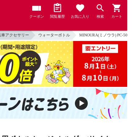
クーポン
閲覧履歴
お気に入り
検索
カート
転車アクセサリー
ウォーターボトル
MINOURA(ミノウラ) PC-5