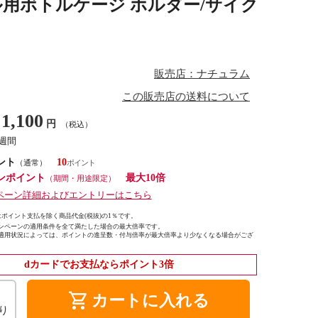
トボトル用ボトルケージ ホルダー/サイク
販売店：ナチュラム
この販売店の送料について
1,100
円
（税込）
2週間
ント
10
（通常）
ンポイント
最大10倍
（期間・用途限定）
ペーン詳細およびエントリーはこちら
ポイント支払を除く商品代金(税抜)の1％です。
ンペーンの適用条件を全て満たした場合の最大倍率です。
適用状況によっては、ポイントの進呈数・付与倍率が最大倍率より少なくなる場合がござ
dカードでお支払ならポイント3倍
shopping_cart
カートに入れる
り