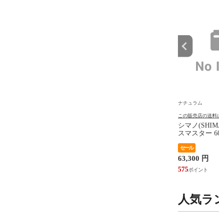
ナチュラム
ナチュラム
の送料について
この販売店の送料について
この販売店の送料
MAREST(サーマレスト)
THE NORTH FACE(ザ・ノー
シマノ(SHIM
 ソル シルバー×レモ
ス・フェイス) ジオ フェイス
スマスター 60
トート ブラック(K) 15L
 円
セール
セール
10,900 円
63,300 円
105
99
575
人気ラ