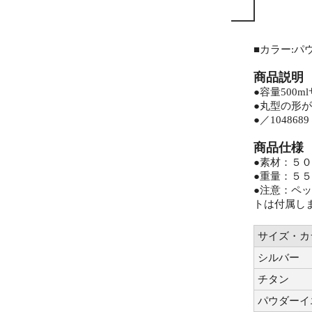
■カラー:パ
商品説明
●容量500
●丸型の形
●／1048689
商品仕様
●素材：５
●重量：５
●注意：ペ
トは付属し
サイズ・カ
シルバー
チタン
パウダーイ