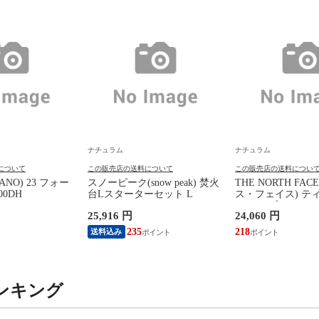
ナチュラム
ナチュラム
について
この販売店の送料について
この販売店の送料につい
ANO) 23 フォー
スノーピーク(snow peak) 焚火
THE NORTH FA
0DH
台Lスターターセット L
ス・フェイス) テ
ケット ブラック(K)
25,916 円
24,060 円
235
218
送料込み
ンキング