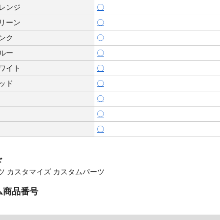
レンジ
〇
リーン
〇
ンク
〇
ルー
〇
ワイト
〇
ッド
〇
〇
〇
〇
ド
ツ カスタマイズ カスタムパーツ
ム商品番号