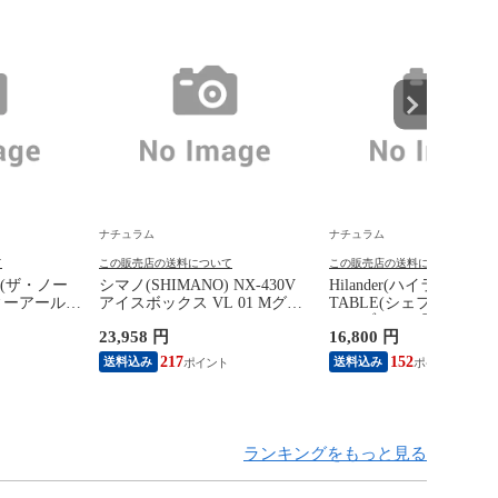
ナチュラム
ナチュラム
て
この販売店の送料について
この販売店の送料について
CE(ザ・ノー
シマノ(SHIMANO) NX-430V
Hilander(ハイランダー) 
ィーアールロ
アイスボックス VL 01 Mグレ
TABLE(シェフテーブル
 M
ー 30L
テーブル IGT互換 【1
23,958 円
16,800 円
証】 ダークブラウン
217
152
送料込み
送料込み
ランキングをもっと見る