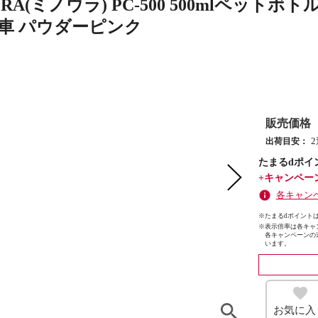
URA(ミノウラ) PC-500 500mlペッ
転車 パウダーピンク
販売価格
出荷目安：
たまるdポイ
+キャンペー
各キャン
※たまるdポイントは
※
表示倍率は各キャ
各キャンペーンの
います。
お気に入