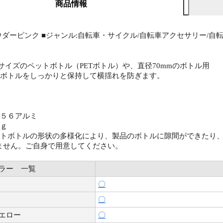
商品情報
ウダーピンク ■ジャンル:自転車・サイクル/自転車アクセサリー/自転車
mlサイズのペットボトル（PETボトル）や、直径70mmのボトル用
がボトルをしっかりと保持して横揺れを防ぎます。
０５６アルミ
５ｇ
ットボトルの形状の多様化により、製品のボトルに隙間ができたり
ません。ご自身で用意してください。
ラー 一覧
〇
〇
エロー
〇