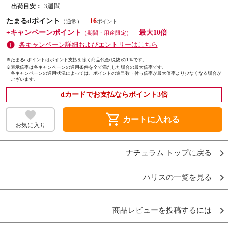
3週間
出荷目安：
たまるdポイント
16
（通常）
+キャンペーンポイント
最大10倍
（期間・用途限定）
各キャンペーン詳細およびエントリーはこちら
※たまるdポイントはポイント支払を除く商品代金(税抜)の1％です。
※
表示倍率は各キャンペーンの適用条件を全て満たした場合の最大倍率です。
各キャンペーンの適用状況によっては、ポイントの進呈数・付与倍率が最大倍率より少なくなる場合が
ございます。
dカードでお支払ならポイント3倍
shopping_cart
カートに入れる
お気に入り
ナチュラム トップに戻る
ハリスの一覧を見る
商品レビューを投稿するには