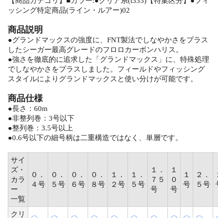
【商品カテゴリ】■カラー:●クリア系(t333)【特集区分】●フィ
ッシング特定商品(ライン・ルアー)02
商品説明
●グランドマックスの強度に、FNT製法でしなやかさをプラス
したシーガー最高グレードのフロロカーボンハリス。
●強さを徹底的に追求した「グランドマックス」に、特殊処理
でしなやかさをプラスしました。フィールドやフィッシング
スタイルによりグランドマックスと使い分けが可能です。
商品仕様
●長さ：60m
●非整列巻：3号以下
●整列巻：3.5号以上
●0.6号以下の細号柄は二重構造ではなく、単層です。
サイ
ズ・
１．
１
０．
０．
０．
０．
１．
１．
１
２．
カラ
７５
０
４号
５号
６号
８号
２号
５号
号
５号
ー
号
号
一覧
クリ