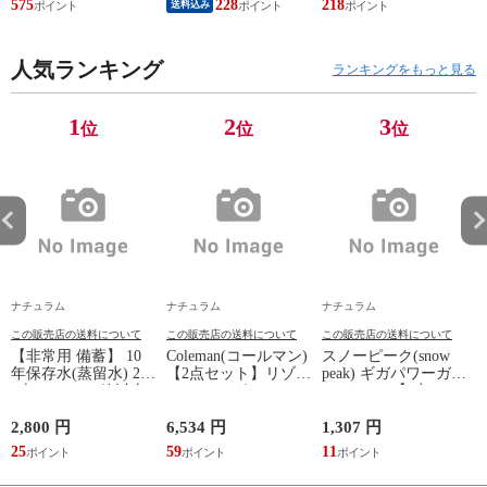
575
228
218
送料込み
人気ランキング
ランキングをもっと見る
1
2
3
位
位
位
ナチュラム
ナチュラム
ナチュラム
この販売店の送料について
この販売店の送料について
この販売店の送料について
【非常用 備蓄】 10
Coleman(コールマン)
スノーピーク(snow
T
年保存水(蒸留水) 2l
【2点セット】リゾー
peak) ギガパワーガス
6本セット(31箱以上
トチェア グレージュ
250イソ×2【2点セッ
はメーカー直送)
ト】
2L×6本 1箱
ク
2,800 円
6,534 円
1,307 円
1
25
59
11
9