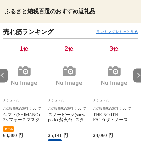
ふるさと納税百選のおすすめ返礼品
売れ筋ランキング
ランキングをもっと見る
1
2
3
位
位
位
3
2
ナチュラム
ナチュラム
ナチュラム
この販売店の送料について
この販売店の送料について
この販売店の送料について
シマノ(SHIMANO)
スノーピーク(snow
THE NORTH
23 フォースマスター
peak) 焚火台Lスター
FACE(ザ・ノース・
600DH
ターセット L
フェイス) ティーア
セール
ールロケット ブラッ
ク(K) M
63,300 円
25,141 円
24,060 円