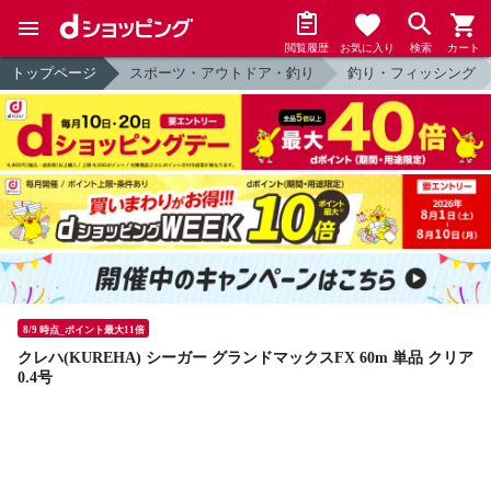
閲覧履歴
お気に入り
検索
カート
トップページ
スポーツ・アウトドア・釣り
釣り・フィッシング
8/9 時点_ポイント最大11倍
クレハ(KUREHA) シーガー グランドマックスFX 60m 単品 クリア
0.4号