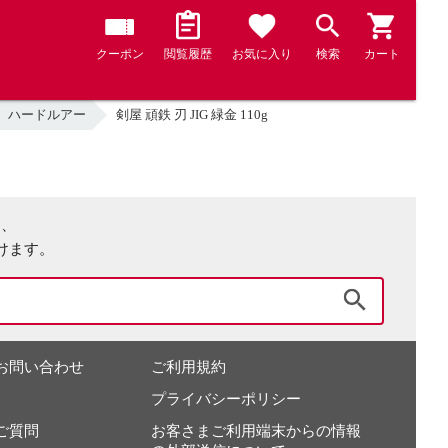
クーポン
閲覧履歴
お気に入り
検索
カート
ハードルアー
剣屋 頑鉄 刃 JIG 緑金 110g
は、
けます。
検索
お問い合わせ
ご利用規約
プライバシーポリシー
ご質問
お客さまご利用端末からの情報