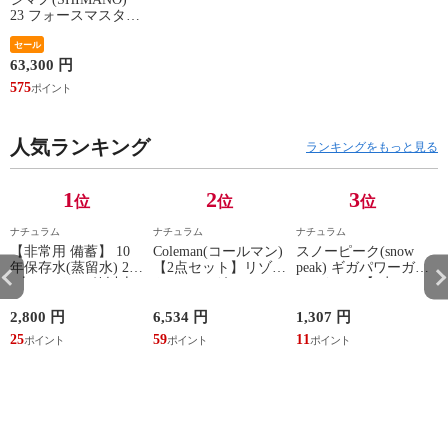
23 フォースマスター
600DH
セール
63,300 円
575
人気ランキング
ランキングをもっと見る
1
2
3
位
位
位
ナチュラム
ナチュラム
ナチュラム
【非常用 備蓄】 10
Coleman(コールマン)
スノーピーク(snow
T
年保存水(蒸留水) 2l
【2点セット】リゾー
peak) ギガパワーガス
6本セット(31箱以上
トチェア グレージュ
250イソ×2【2点セッ
はメーカー直送)
ト】
2L×6本 1箱
ク
2,800 円
6,534 円
1,307 円
1
25
59
11
9