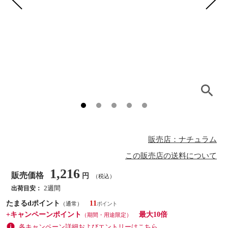
販売店：ナチュラム
この販売店の送料について
1,216
販売価格
円
（税込）
2週間
出荷目安：
たまるdポイント
11
（通常）
+キャンペーンポイント
最大10倍
（期間・用途限定）
各キャンペーン詳細およびエントリーはこちら