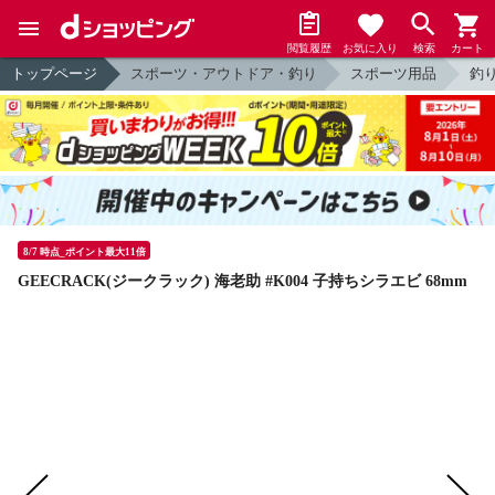
閲覧履歴
お気に入り
検索
カート
トップページ
スポーツ・アウトドア・釣り
スポーツ用品
釣
8/7 時点_ポイント最大11倍
GEECRACK(ジークラック) 海老助 #K004 子持ちシラエビ 68mm