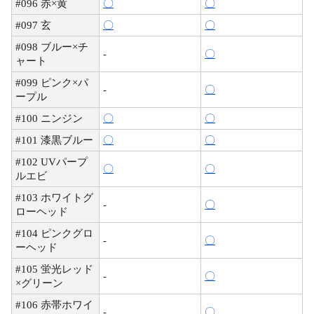
#096 赤×黄
〇
〇
#097 玄
〇
〇
#098 ブルー×チ
-
〇
ャート
#099 ピンク×パ
-
〇
ープル
#100 ニンジン
〇
〇
#101 漆黒ブルー
〇
〇
#102 UVパープ
〇
〇
ルエビ
#103 ホワイトグ
-
〇
ローヘッド
#104 ピンクグロ
-
〇
ーヘッド
#105 蛍光レッド
-
〇
×グリーン
#106 赤帯ホワイ
-
〇