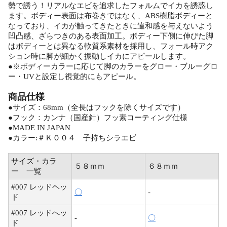
勢で誘う！リアルなエビを追求したフォルムでイカを誘惑し
ます。ボディー表面は布巻きではなく、ABS樹脂ボディーと
なっており、イカが触ってきたときに違和感を与えないよう
凹凸感、ざらつきのある表面加工。ボディー下側に伸びた脚
はボディーとは異なる軟質系素材を採用し、フォール時アク
ション時に脚が細かく振動しイカにアピールします。
●※ボディーカラーに応じて脚のカラーをグロー・ブルーグロ
ー・UVと設定し視覚的にもアピール。
商品仕様
●サイズ：68mm（全長はフックを除くサイズです）
●フック：カンナ（国産針）フッ素コーティング仕様
●MADE IN JAPAN
●カラー:＃Ｋ００４ 子持ちシラエビ
サイズ・カラ
５８ｍｍ
６８ｍｍ
ー 一覧
#007 レッドヘッ
〇
-
ド
#007 レッドへッ
-
〇
ド