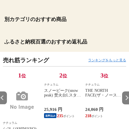
別カテゴリのおすすめ商品
ふるさと納税百選のおすすめ返礼品
売れ筋ランキング
ランキングをもっと見る
1
2
3
位
位
位
ナチュラム
ナチュラム
スノーピーク(snow
THE NORTH
peak) 焚火台Lスター
FACE(ザ・ノース・
ターセット L
フェイス) ティーア
ールロケット ブラッ
3
ク(K) M
25,916 円
24,060 円
2
235
218
送料込み
ナチュラム
シマノ(SHIMANO)