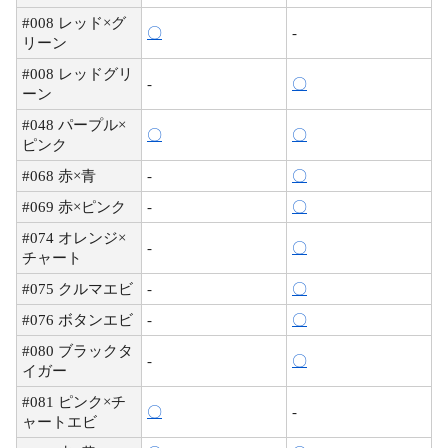
#008 レッド×グ
〇
-
リーン
#008 レッドグリ
-
〇
ーン
#048 パープル×
〇
〇
ピンク
#068 赤×青
-
〇
#069 赤×ピンク
-
〇
#074 オレンジ×
-
〇
チャート
#075 クルマエビ
-
〇
#076 ボタンエビ
-
〇
#080 ブラックタ
-
〇
イガー
#081 ピンク×チ
〇
-
ャートエビ