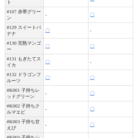
ト
#107 赤帯グリー
-
〇
ン
#129 スイートバ
〇
-
ナナ
#130 完熟マンゴ
〇
〇
ー
#131 もぎたてス
〇
-
イカ
#132 ドラゴンフ
〇
〇
ルーツ
#K001 子持ちレ
-
〇
ッドグリーン
#K002 子持ちク
-
〇
ルマエビ
#K003 子持ち甘
-
〇
えび
#K004 子持ちシ