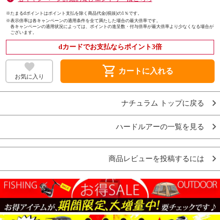
※たまるdポイントはポイント支払を除く商品代金(税抜)の1％です。
※
表示倍率は各キャンペーンの適用条件を全て満たした場合の最大倍率です。
各キャンペーンの適用状況によっては、ポイントの進呈数・付与倍率が最大倍率より少なくなる場合が
ございます。
dカードでお支払ならポイント3倍
shopping_cart
カートに入れる
お気に入り
ナチュラム トップに戻る
ハードルアーの一覧を見る
商品レビューを投稿するには