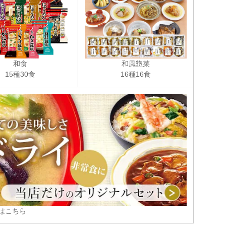
和食
和風惣菜
15種30食
16種16食
はこちら