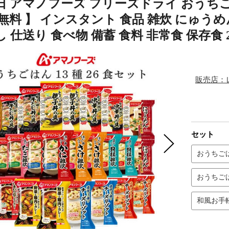
 アマノフーズ フリーズドライ おうちごは
無料 】 インスタント 食品 雑炊 にゅうめ
 仕送り 食べ物 備蓄 食料 非常食 保存食 2
販売店：レ
セット
おうちごは
おうちごは
和風お手軽