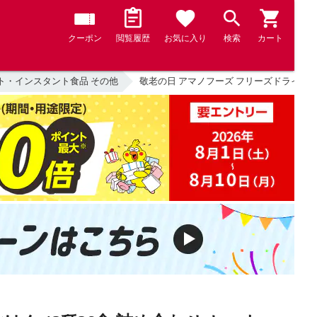
クーポン
閲覧履歴
お気に入り
検索
カート
ト・インスタント食品 その他
敬老の日 アマノフーズ フリーズドライ おうち