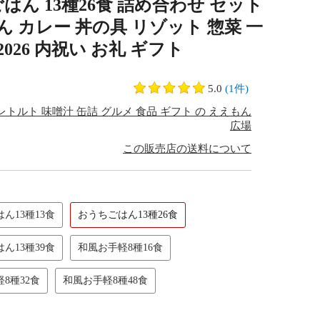
ん 13種26食 詰め合わせ セット
ん カレー 丼の具 リゾット 惣菜 一
026 内祝い お礼 ギフト
5.0
(1件)
トルト 味噌汁 缶詰 グルメ 食品 ギフト の ええもん
広場
この販売店の送料について
ん13種13食
おうちごはん13種26食
ん13種39食
和風お手軽8種16食
8種32食
和風お手軽8種48食