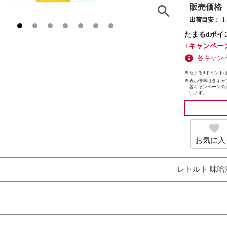
販売価格
出荷目安：
たまるdポイ
+キャンペー
各キャン
※たまるdポイントは
※
表示倍率は各キャ
各キャンペーンの
います。
お気に入
レトルト 味噌