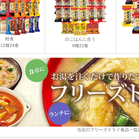
軽食
白ごはんに合う
12種24食
8種22食
当店のフリーズドライ食品一覧