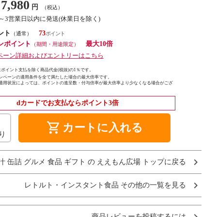
7,980
円
（税込）
1～3営業日以内に発送(休業日を除く)
ント
73
（通常）
ンポイント
最大10倍
（期間・用途限定）
ペーン詳細およびエントリーはこちら
ポイント支払を除く商品代金(税抜)の1％です。
ンペーンの適用条件を全て満たした場合の最大倍率です。
適用状況によっては、ポイントの進呈数・付与倍率が最大倍率より少なくなる場合がござ
dカードでお支払ならポイント3倍
shopping_cart
カートに入れる
り
汁 缶詰 グルメ 食品 ギフト の ええもん広場 トップに戻る
レトルト・インスタント食品 その他の一覧を見る
商品レビューを投稿するには