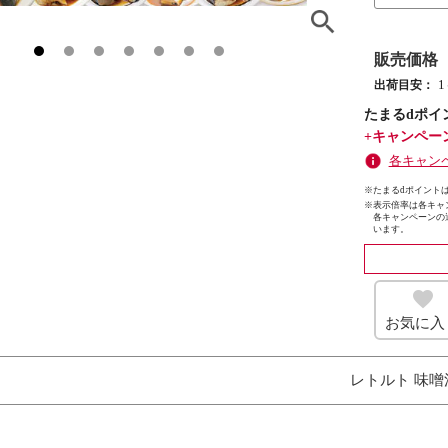
販売価格
出荷目安：
たまるdポイ
+キャンペー
各キャン
※たまるdポイントは
※
表示倍率は各キャ
各キャンペーンの
います。
お気に入
レトルト 味噌