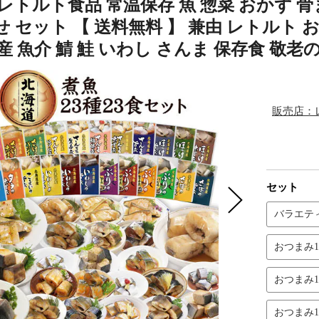
レトルト食品 常温保存 魚 惣菜 おかず 骨
 セット 【 送料無料 】 兼由 レトルト 
産 魚介 鯖 鮭 いわし さんま 保存食 敬老の日
販売店：レ
セット
バラエティ
おつまみ1
おつまみ1
おつまみ1