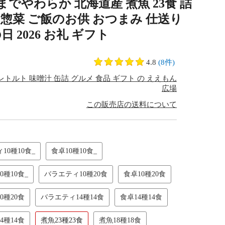
までやわらか 北海道産 煮魚 23食 詰
お惣菜 ご飯のお供 おつまみ 仕送り
 2026 お礼 ギフト
4.8
(8件)
トルト 味噌汁 缶詰 グルメ 食品 ギフト の ええもん
広場
この販売店の送料について
10種10食_
食卓10種10食_
0種10食_
バラエティ10種20食
食卓10種20食
0種20食
バラエティ14種14食
食卓14種14食
4種14食
煮魚23種23食
煮魚18種18食