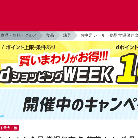
食品・飲料・グルメ
食品
惣菜
お中元 レトルト食品 常温保存 魚 
ント最大11倍