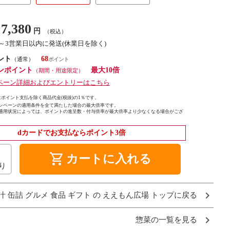
7,380
円
（税込）
1～3営業日以内に発送(休業日を除く)
ント
68
（通常）
ンポイント
最大10倍
（期間・用途限定）
ペーン詳細およびエントリーはこちら
ポイント支払を除く商品代金(税抜)の1％です。
ンペーンの適用条件を全て満たした場合の最大倍率です。
適用状況によっては、ポイントの進呈数・付与倍率が最大倍率より少なくなる場合がござ
dカードでお支払ならポイント3倍
shopping_cart
カートに入れる
り
汁 缶詰 グルメ 食品 ギフト の ええもん広場 トップに戻る
惣菜の一覧を見る