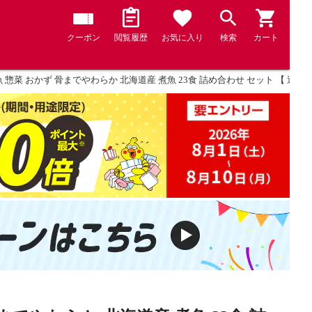
クーポン
閲覧履歴
お気に入り
検索
カート
惣菜 おかず 骨までやわらか 北海道産 煮魚 23食 詰め合わせ セット 【 送料無料