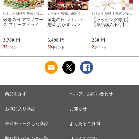
レトルト 味噌汁 缶詰 グルメ
レトルト 味噌汁 缶詰 グルメ
レトルト 味噌汁 缶詰 グルメ
レ
食品 ギフト の ええもん広場
食品 ギフト の ええもん広場
食品 ギフト の ええもん広場
食
敬老の日 アマノフー
敬老の日 レトルト
【ラッピング専用】
ズ フリーズドライ
惣菜 おかず ハンバ
【単品購入不可】ギ
味噌汁 いつものおみ
ーグ シチュー 5種10
フト ラッピング 包
そ汁 15種30食 詰め
食 詰め合わせ セッ
装紙 【チェック柄】
合わせ セット 【 送
ト 【 送料無料 】 神
（商品と一緒にカー
3,780 円
5,498 円
250 円
5
料無料 】 インスタ
戸開花亭 レトルト食
トに入れてくださ
35
50
2
4
ント食品 即席みそ汁
品 常温保存 高級 洋
い）
常温保存 お味噌汁
食 袋のまま レンジ
ご飯のお供 一人暮ら
温めるだけ 一人暮ら
し 高齢者 仕送り 備
し 仕送り 備蓄 防災
蓄 防災 保存食 非常
保存食 非常食 2026
食 2026 内祝い お礼
内祝い お礼 ギフト
ギフト
商品を探す
ヘルプ／お問い合わせ
お気に入り商品
お知らせ
最近チェックした商品
よくあるご質問
取り扱いジャンル一覧
はじめての方へ