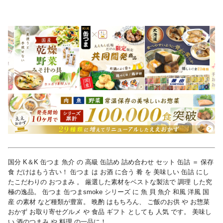
国分 K＆K 缶つま 魚介 の 高級 缶詰め 詰め合わせ セット 缶詰 ＝ 保存
食 だけはもう古い！ 缶つま は お酒 に合う 肴 を 美味しい 缶詰 にし
たこだわりの おつまみ 。 厳選した素材をベストな製法で 調理 した究
極の逸品。 缶つま 缶つまsmoke シリーズ に 魚 貝 魚介 和風 洋風 国
産 の素材 など種類が豊富。 晩酌 はもちろん、 ご飯のお供 や お惣菜
おかず お取り寄せグルメ や 食品 ギフト としても 人気 です。 美味し
い 酒のつまみ や 料理 の一品に！