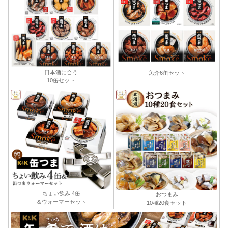
日本酒に合う
魚介6缶セット
10缶セット
ちょい飲み 4缶
おつまみ
＆ウォーマーセット
10種20食セット