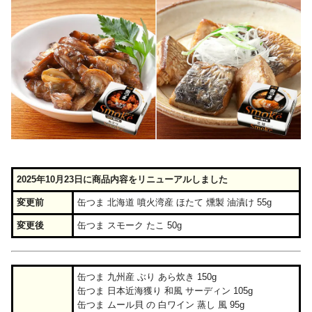
2025年10月23日に商品内容をリニューアルしました
変更前
缶つま 北海道 噴火湾産 ほたて 燻製 油漬け 55g
変更後
缶つま スモーク たこ 50g
缶つま 九州産 ぶり あら炊き 150g
缶つま 日本近海獲り 和風 サーディン 105g
缶つま ムール貝 の 白ワイン 蒸し 風 95g