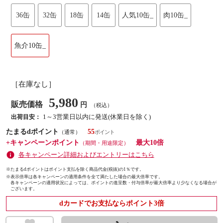
36缶
32缶
18缶
14缶
人気10缶_
肉10缶_
魚介10缶_
［在庫なし］
5,980
販売価格
円
（税込）
1～3営業日以内に発送(休業日を除く)
出荷目安：
たまるdポイント
55
（通常）
+キャンペーンポイント
最大10倍
（期間・用途限定）
各キャンペーン詳細およびエントリーはこちら
※たまるdポイントはポイント支払を除く商品代金(税抜)の1％です。
※
表示倍率は各キャンペーンの適用条件を全て満たした場合の最大倍率です。
各キャンペーンの適用状況によっては、ポイントの進呈数・付与倍率が最大倍率より少なくなる場合が
ございます。
dカードでお支払ならポイント3倍