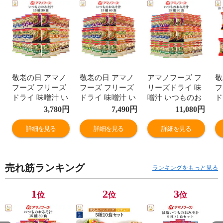
敬老の日 アマノ
敬老の日 アマノ
アマノフーズ フ
敬
フーズ フリーズ
フーズ フリーズ
リーズドライ 味
フ
ドライ 味噌汁 い
ドライ 味噌汁 い
噌汁 いつものお
ド
つものおみそ汁
つものおみそ汁
みそ汁 15種90食
は
3,780
円
7,490
円
11,080
円
15種30食 詰め合
15種60食 詰め合
詰め合わせ セッ
め
わせ セット 【
わせ セット 【
ト 【 送料無料
【
詳細を見る
詳細を見る
詳細を見る
送料無料 】 イン
送料無料 】 イン
】 インスタント
イ
スタント食品 即
スタント食品 即
食品 即席みそ汁
品
席みそ汁 常温保
席みそ汁 常温保
常温保存 お味噌
ん
売れ筋ランキング
存 お味噌汁 ご飯
存 お味噌汁 ご飯
汁 大容量 まとめ
リ
ランキングをもっと見る
のお供 一人暮ら
のお供 一人暮ら
買い 業務用 仕送
人
し 高齢者 仕送り
し 高齢者 仕送り
り 備蓄 防災 保
食
1
2
3
位
位
位
備蓄 防災 保存食
備蓄 防災 保存食
存食 非常食 敬老
非
非常食 2026 内祝
非常食 2026 内祝
の日 2026 内祝い
2
い お礼 ギフト
い お礼 ギフト
残暑見舞い
ギ