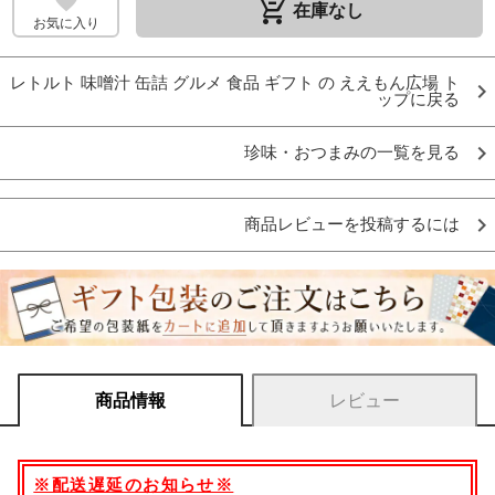
remove_shopping_cart
在庫なし
お気に入り
レトルト 味噌汁 缶詰 グルメ 食品 ギフト の ええもん広場 ト
ップに戻る
珍味・おつまみの一覧を見る
商品レビューを投稿するには
商品情報
レビュー