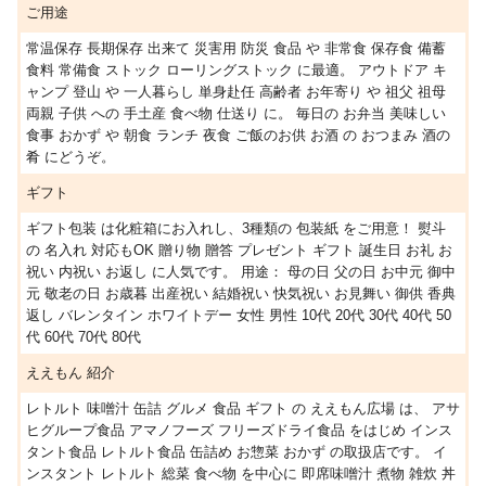
ご用途
常温保存 長期保存 出来て 災害用 防災 食品 や 非常食 保存食 備蓄
食料 常備食 ストック ローリングストック に最適。 アウトドア キ
ャンプ 登山 や 一人暮らし 単身赴任 高齢者 お年寄り や 祖父 祖母
両親 子供 への 手土産 食べ物 仕送り に。 毎日の お弁当 美味しい
食事 おかず や 朝食 ランチ 夜食 ご飯のお供 お酒 の おつまみ 酒の
肴 にどうぞ。
ギフト
ギフト包装 は化粧箱にお入れし、3種類の 包装紙 をご用意！ 熨斗
の 名入れ 対応もOK 贈り物 贈答 プレゼント ギフト 誕生日 お礼 お
祝い 内祝い お返し に人気です。 用途： 母の日 父の日 お中元 御中
元 敬老の日 お歳暮 出産祝い 結婚祝い 快気祝い お見舞い 御供 香典
返し バレンタイン ホワイトデー 女性 男性 10代 20代 30代 40代 50
代 60代 70代 80代
ええもん 紹介
レトルト 味噌汁 缶詰 グルメ 食品 ギフト の ええもん広場 は、 アサ
ヒグループ食品 アマノフーズ フリーズドライ食品 をはじめ インス
タント食品 レトルト食品 缶詰め お惣菜 おかず の取扱店です。 イ
ンスタント レトルト 総菜 食べ物 を中心に 即席味噌汁 煮物 雑炊 丼