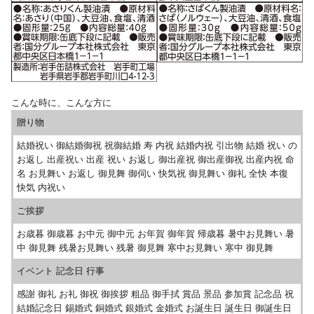
こんな時に、こんな方に
贈り物
結婚祝い 御結婚御祝 祝御結婚 寿 内祝 結婚内祝 引出物 結婚 祝い の
お返し 出産祝い 出産 祝い お返し 御出産祝 御出産御祝 出産内祝 命
名 お見舞い お返し 御見舞 御伺い 快気祝 御見舞い 御礼 全快 本復
快気 内祝い
ご挨拶
お歳暮 御歳暮 お中元 御中元 お年賀 御年賀 帰歳暮 暑中お見舞い 暑
中 御見舞 残暑お見舞い 残暑 御見舞 寒中お見舞い 寒中 御見舞
イベント 記念日 行事
感謝 御礼 お礼 御祝 御挨拶 粗品 御手拭 賞品 景品 参加賞 記念品 祝
結婚記念日 錫婚式 銅婚式 銀婚式 金婚式 お誕生日 誕生日 御誕生日