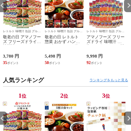
レトルト 味噌汁 缶詰 グルメ
レトルト 味噌汁 缶詰 グルメ
レトルト 味噌汁 缶詰 グルメ
レ
食品 ギフト の ええもん広場
食品 ギフト の ええもん広場
食品 ギフト の ええもん広場
食
敬老の日 アマノフー
敬老の日 レトルト
アマノフーズ フリー
ズ フリーズドライ
惣菜 おかず ハンバ
ズドライ 味噌汁 減
味噌汁 いつものおみ
ーグ シチュー 5種10
塩 いつものおみそ汁
そ汁 15種30食 詰め
食 詰め合わせ セッ
9種81食 詰め合わせ
合わせ セット 【 送
ト 【 送料無料 】 神
セット 【 送料無料
3,780 円
5,498 円
9,998 円
7
料無料 】 インスタ
戸開花亭 レトルト食
】 インスタント食品
35
50
92
7
ント食品 即席みそ汁
品 常温保存 高級 洋
即席みそ汁 常温保存
常温保存 お味噌汁
食 袋のまま レンジ
減塩味噌汁 ご飯のお
ご飯のお供 一人暮ら
温めるだけ 一人暮ら
供 一人暮らし 仕送
し 高齢者 仕送り 備
人気ランキング
し 仕送り 備蓄 防災
り 備蓄 防災 保存食
ランキングをもっと見る
蓄 防災 保存食 非常
保存食 非常食 2026
非常食 敬老の日
食 2026 内祝い お礼
内祝い お礼 ギフト
2026 内祝い 残暑見
ギフト
舞い
1
2
3
位
位
位