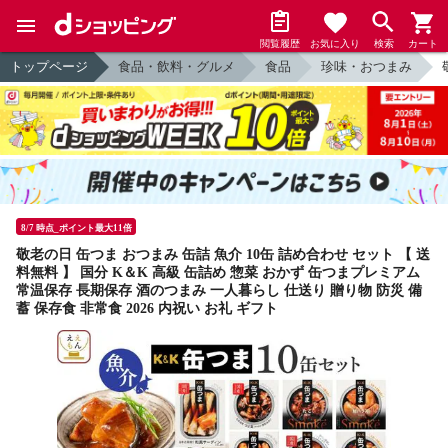
閲覧履歴
お気に入り
検索
カート
トップページ
食品・飲料・グルメ
食品
珍味・おつまみ
8/7 時点_ポイント最大11倍
敬老の日 缶つま おつまみ 缶詰 魚介 10缶 詰め合わせ セット 【 送
料無料 】 国分 K＆K 高級 缶詰め 惣菜 おかず 缶つまプレミアム
常温保存 長期保存 酒のつまみ 一人暮らし 仕送り 贈り物 防災 備
蓄 保存食 非常食 2026 内祝い お礼 ギフト