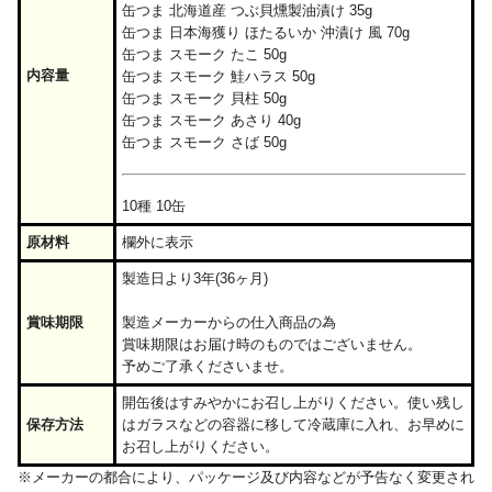
缶つま 北海道産 つぶ貝燻製油漬け 35g
缶つま 日本海獲り ほたるいか 沖漬け 風 70g
缶つま スモーク たこ 50g
内容量
缶つま スモーク 鮭ハラス 50g
缶つま スモーク 貝柱 50g
缶つま スモーク あさり 40g
缶つま スモーク さば 50g
10種 10缶
原材料
欄外に表示
製造日より3年(36ヶ月)
賞味期限
製造メーカーからの仕入商品の為
賞味期限はお届け時のものではございません。
予めご了承くださいませ。
開缶後はすみやかにお召し上がりください。使い残し
保存方法
はガラスなどの容器に移して冷蔵庫に入れ、お早めに
お召し上がりください。
※メーカーの都合により、パッケージ及び内容などが予告なく変更され