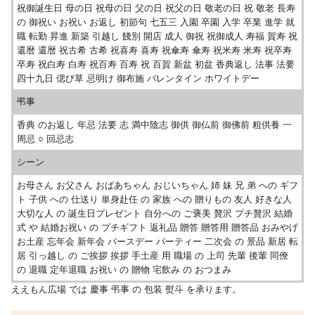
祝御誕生日 母の日 祝母の日 父の日 祝父の日 敬老の日 祝 敬老 長寿
の 御祝い お祝い お返し 初節句 七五三 入園 卒園 入学 卒業 進学 就
職 転勤 昇進 新築 引越し 餞別 開店 成人 御祝 祝御成人 寿福 賀寿 祝
還暦 還暦 祝古希 古希 祝喜寿 喜寿 祝傘寿 傘寿 祝米寿 米寿 祝卒寿
卒寿 祝白寿 白寿 祝百寿 百寿 祝 百賀 新盆 初盆 香典返し 法事 法要
四十九日 偲び草 忌明け 御布施 バレンタイン ホワイトデー
弔事
香典 のお返し 年忌 法要 志 満中陰志 御供 御仏前 御佛前 粗供養 一
周忌 ○ 回忌志
シーン
お母さん お父さん おばあちゃん おじいちゃん 姉 妹 兄 弟 への ギフ
ト 子供 への 仕送り 単身赴任 の 家族 への 贈りもの 友人 好きな人
大切な人 の 誕生日プレゼント 自分への ご褒美 贅沢 プチ贅沢 結婚
式 や 結婚お祝い の プチギフト 返礼品 贈答 贈答用 贈答品 おみやげ
お土産 忘年会 新年会 バースデー パーティー 二次会 の 景品 新居 転
居 引っ越し の ご挨拶 挨拶 手土産 用 職場 の 上司 先輩 後輩 同僚
の 退職 定年退職 お祝い の 贈物 宅飲み の おつまみ
ええもん広場 では 慶事 弔事 の 包装 熨斗 を承ります。