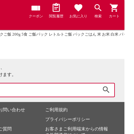
クーポン
閲覧履歴
お気に入り
検索
カート
クご飯 200g 5食 ご飯パック レトルトご飯 パックごはん 米 お米 白米 パック米
は、
けます。
検索
お問い合わせ
ご利用規約
プライバシーポリシー
ご質問
お客さまご利用端末からの情報