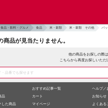
食品・飲料・グルメ
食品
米・穀類
米・穀類 その他
パッ
の商品が見当たりません。
他の商品をお探しの際
こちらから再度お探しいただ
おすすめ記事一覧
ヘルプ／
商品
カート
お知らせ
クした商品
マイページ
よくある