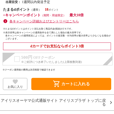
1週間以内発送予定
出荷目安：
たまるdポイント
18
（通常）
+キャンペーンポイント
最大10倍
（期間・用途限定）
各キャンペーン詳細およびエントリーはこちら
※たまるdポイントはポイント支払を除く商品代金(税抜)の1％です。
※
表示倍率は各キャンペーンの適用条件を全て満たした場合の最大倍率です。
各キャンペーンの適用状況によっては、ポイントの進呈数・付与倍率が最大倍率より少なくなる場合が
ございます。
dカードでお支払ならポイント3倍
500円
OFFクーポン
※ご好評につき終了いたしました(上限枚数到達)
※クーポン適用後の費用は決済画面で確認できます
shopping_cart
カートに入れる
お気に入り
アイリスオーヤマ公式通販サイト アイリスプラザ トップに戻
る