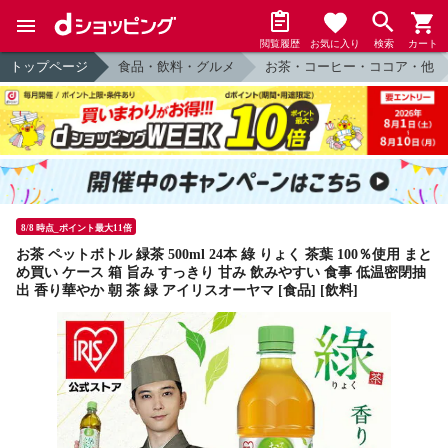
閲覧履歴
お気に入り
検索
カート
トップページ
食品・飲料・グルメ
お茶・コーヒー・ココア・他
8/8 時点_ポイント最大11倍
お茶 ペットボトル 緑茶 500ml 24本 綠 りょく 茶葉 100％使用 まと
め買い ケース 箱 旨み すっきり 甘み 飲みやすい 食事 低温密閉抽
出 香り華やか 朝 茶 緑 アイリスオーヤマ [食品] [飲料]