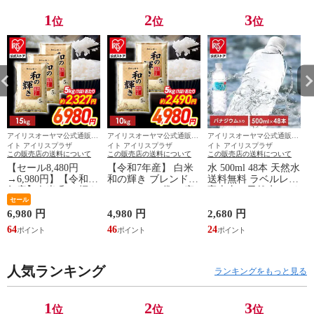
1
2
3
位
位
位
アイリスオーヤマ公式通販サ
アイリスオーヤマ公式通販サ
アイリスオーヤマ公式通販サ
イト アイリスプラザ
イト アイリスプラザ
イト アイリスプラザ
この販売店の送料について
この販売店の送料について
この販売店の送料について
【セール8,480円
【令和7年産】 白米
水 500ml 48本 天然水
→6,980円】【令和7
和の輝き ブレンド米
送料無料 ラベルレス
年産】白米 和の輝き
10kg（5kg×2袋） 密
富士山の天然水 アイ
ブレンド米 15kg 密
セール
封新鮮パック 脱酸素
リスオーヤマ 国産
封新鮮パック 脱酸素
剤入り 米 お米 低温
ミネラルウォーター
6,980 円
4,980 円
2,680 円
3
剤入り 米 お米 低温
製法米 アイリスオー
アイリス 富士山 新
64
46
24
3
製法米 アイリスオー
ヤマ [食品]
生活 一人暮らし 備
ヤマ [食品]
蓄 まとめ買い 箱買
い [食品] [飲料] [iris]
人気ランキング
ランキングをもっと見る
1
2
3
位
位
位