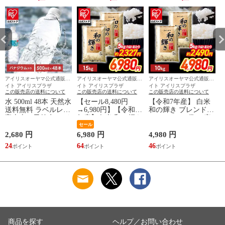
アイリスオーヤマ公式通販サ
アイリスオーヤマ公式通販サ
アイリスオーヤマ公式通販サ
イト アイリスプラザ
イト アイリスプラザ
イト アイリスプラザ
この販売店の送料について
この販売店の送料について
この販売店の送料について
水 500ml 48本 天然水
【セール8,480円
【令和7年産】 白米
炭
送料無料 ラベルレス
→6,980円】【令和7
和の輝き ブレンド米
富士山の天然水 アイ
年産】白米 和の輝き
10kg（5kg×2袋） 密
リスオーヤマ 国産
ブレンド米 15kg 密
セール
封新鮮パック 脱酸素
S
ミネラルウォーター
封新鮮パック 脱酸素
剤入り 米 お米 低温
2,680 円
6,980 円
4,980 円
3
アイリス 富士山 新
剤入り 米 お米 低温
製法米 アイリスオー
24
64
46
3
生活 一人暮らし 備
製法米 アイリスオー
ヤマ [食品]
蓄 まとめ買い 箱買
ヤマ [食品]
い [食品] [飲料] [iris]
商品を探す
ヘルプ／お問い合わせ