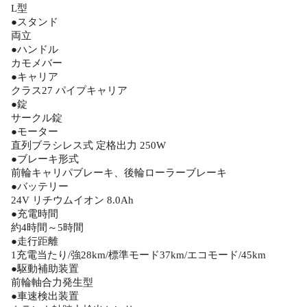
L型
●スタンド
両立
●ハンドル
カモメバー
●キャリア
クラス27 パイプキャリア
●錠
サークル錠
●モーター
直列ブラシレス式 定格出力 250W
●ブレーキ形式
前輪キャリパブレーキ、後輪ローラーブレーキ
●バッテリー
24V リチウムイオン 8.0Ah
●充電時間
約4時間～5時間
●走行距離
1充電当たり/強28km/標準モード37km/エコモード/45km
●駆動補助装置
前輪軸合力発生型
●車速検出装置