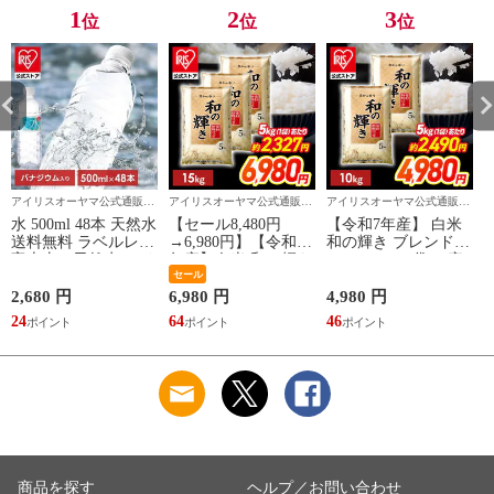
1
2
3
位
位
位
アイリスオーヤマ公式通販サ
アイリスオーヤマ公式通販サ
アイリスオーヤマ公式通販サ
イト アイリスプラザ
イト アイリスプラザ
イト アイリスプラザ
水 500ml 48本 天然水
【セール8,480円
【令和7年産】 白米
炭
送料無料 ラベルレス
→6,980円】【令和7
和の輝き ブレンド米
富士山の天然水 アイ
年産】白米 和の輝き
10kg（5kg×2袋） 密
リスオーヤマ 国産
ブレンド米 15kg 密
セール
封新鮮パック 脱酸素
S
ミネラルウォーター
封新鮮パック 脱酸素
剤入り 米 お米 低温
2,680 円
6,980 円
4,980 円
3
アイリス 富士山 新
剤入り 米 お米 低温
製法米 アイリスオー
24
64
46
3
生活 一人暮らし 備
製法米 アイリスオー
ヤマ [食品]
蓄 まとめ買い 箱買
ヤマ [食品]
い [食品] [飲料] [iris]
商品を探す
ヘルプ／お問い合わせ