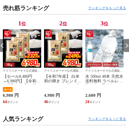
売れ筋ランキング
ランキングをもっと見る
1
2
3
位
位
位
アイリスオーヤマ公式通販サ
アイリスオーヤマ公式通販サ
アイリスオーヤマ公式通販サ
イト アイリスプラザ
イト アイリスプラザ
イト アイリスプラザ
【セール8,480円
【令和7年産】 白米
水 500ml 48本 天然水
→6,980円】【令和7
和の輝き ブレンド米
送料無料 ラベルレス
年産】白米 和の輝き
10kg（5kg×2袋） 密
富士山の天然水 アイ
ブレンド米 15kg 密
セール
封新鮮パック 脱酸素
リスオーヤマ 国産
封新鮮パック 脱酸素
剤入り 米 お米 低温
ミネラルウォーター
6,980 円
4,980 円
2,680 円
3
剤入り 米 お米 低温
製法米 アイリスオー
アイリス 富士山 新
64
46
24
3
製法米 アイリスオー
ヤマ [食品]
生活 一人暮らし 備
ヤマ [食品]
蓄 まとめ買い 箱買
い [食品] [飲料] [iris]
人気ランキング
ランキングをもっと見る