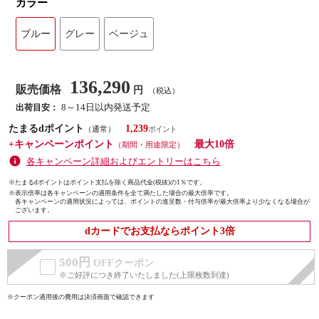
カラー
ブルー
グレー
ベージュ
136,290
販売価格
円
（税込）
8～14日以内発送予定
出荷目安：
たまるdポイント
1,239
（通常）
+キャンペーンポイント
最大10倍
（期間・用途限定）
各キャンペーン詳細およびエントリーはこちら
※たまるdポイントはポイント支払を除く商品代金(税抜)の1％です。
※
表示倍率は各キャンペーンの適用条件を全て満たした場合の最大倍率です。
各キャンペーンの適用状況によっては、ポイントの進呈数・付与倍率が最大倍率より少なくなる場合が
ございます。
dカードでお支払ならポイント3倍
500円
OFFクーポン
※ご好評につき終了いたしました(上限枚数到達)
※クーポン適用後の費用は決済画面で確認できます