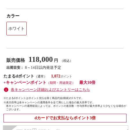
カラー
ホワイト
118,000
販売価格
円
（税込）
8～14日以内発送予定
出荷目安：
たまるdポイント
1,072
（通常）
+キャンペーンポイント
最大10倍
（期間・用途限定）
各キャンペーン詳細およびエントリーはこちら
※たまるdポイントはポイント支払を除く商品代金(税抜)の1％です。
※
表示倍率は各キャンペーンの適用条件を全て満たした場合の最大倍率です。
各キャンペーンの適用状況によっては、ポイントの進呈数・付与倍率が最大倍率より少なくなる場合が
ございます。
dカードでお支払ならポイント3倍