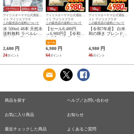
アイリスオーヤマ公式通販サ
アイリスオーヤマ公式通販サ
アイリスオーヤマ公式通販サ
イト アイリスプラザ
イト アイリスプラザ
イト アイリスプラザ
この販売店の送料について
この販売店の送料について
この販売店の送料について
水 500ml 48本 天然水
【セール8,480円
【令和7年産】 白米
炭
送料無料 ラベルレス
→6,980円】【令和7
和の輝き ブレンド米
富士山の天然水 アイ
年産】白米 和の輝き
10kg（5kg×2袋） 密
リスオーヤマ 国産
ブレンド米 15kg 密
セール
封新鮮パック 脱酸素
S
ミネラルウォーター
封新鮮パック 脱酸素
剤入り 米 お米 低温
2,680 円
6,980 円
4,980 円
3
アイリス 富士山 新
剤入り 米 お米 低温
製法米 アイリスオー
24
64
46
3
生活 一人暮らし 備
製法米 アイリスオー
ヤマ [食品]
蓄 まとめ買い 箱買
ヤマ [食品]
い [食品] [飲料] [iris]
商品を探す
ヘルプ／お問い合わせ
お気に入り商品
お知らせ
最近チェックした商品
よくあるご質問