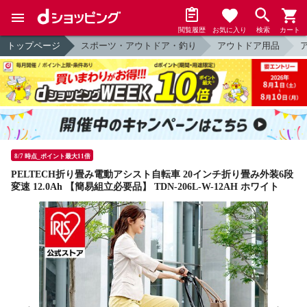
閲覧履歴
お気に入り
検索
カート
トップページ
スポーツ・アウトドア・釣り
アウトドア用品
8/7 時点_ポイント最大11倍
PELTECH折り畳み電動アシスト自転車 20インチ折り畳み外装6段
変速 12.0Ah 【簡易組立必要品】 TDN-206L-W-12AH ホワイト