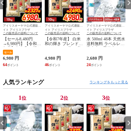
アイリスオーヤマ公式通販サ
アイリスオーヤマ公式通販サ
アイリスオーヤマ公式通販サ
イト アイリスプラザ
イト アイリスプラザ
イト アイリスプラザ
この販売店の送料について
この販売店の送料について
この販売店の送料について
【セール8,480円
【令和7年産】 白米
水 500ml 48本 天然水
→6,980円】【令和7
和の輝き ブレンド米
送料無料 ラベルレス
年産】白米 和の輝き
10kg（5kg×2袋） 密
富士山の天然水 アイ
ブレンド米 15kg 密
セール
封新鮮パック 脱酸素
リスオーヤマ 国産
封新鮮パック 脱酸素
剤入り 米 お米 低温
ミネラルウォーター
6,980 円
4,980 円
2,680 円
3
剤入り 米 お米 低温
製法米 アイリスオー
アイリス 富士山 新
64
46
24
3
製法米 アイリスオー
ヤマ [食品]
生活 一人暮らし 備
ヤマ [食品]
蓄 まとめ買い 箱買
い [食品] [飲料] [iris]
人気ランキング
ランキングをもっと見る
1
2
3
位
位
位