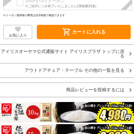
500円
OFFクーポン
※ご好評につき終了いたしました(上限枚数到達)
※クーポン適用後の費用は決済画面で確認できます
shopping_cart
カートに入れる
お気に入り
アイリスオーヤマ公式通販サイト アイリスプラザ トップに戻
る
アウトドアチェア・テーブル その他の一覧を見る
商品レビューを投稿するには