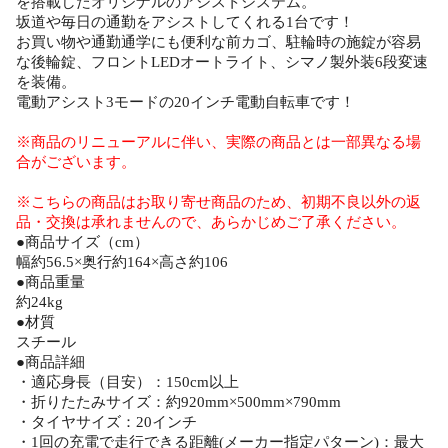
を搭載したオリジナルのアシストシステム。
坂道や毎日の通勤をアシストしてくれる1台です！
お買い物や通勤通学にも便利な前カゴ、駐輪時の施錠が容易
な後輪錠、フロントLEDオートライト、シマノ製外装6段変速
を装備。
電動アシスト3モードの20インチ電動自転車です！
※商品のリニューアルに伴い、実際の商品とは一部異なる場
合がございます。
※こちらの商品はお取り寄せ商品のため、初期不良以外の返
品・交換は承れませんので、あらかじめご了承ください。
●商品サイズ（cm）
幅約56.5×奥行約164×高さ約106
●商品重量
約24kg
●材質
スチール
●商品詳細
・適応身長（目安）：150cm以上
・折りたたみサイズ：約920mm×500mm×790mm
・タイヤサイズ：20インチ
・1回の充電で走行できる距離(メーカー指定パターン)：最大