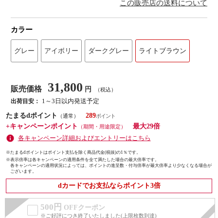
この販売店の送料について
カラー
グレー
アイボリー
ダークグレー
ライトブラウン
31,800
販売価格
円
（税込）
1～3日以内発送予定
出荷目安：
たまるdポイント
289
（通常）
+キャンペーンポイント
最大29倍
（期間・用途限定）
各キャンペーン詳細およびエントリーはこちら
※たまるdポイントはポイント支払を除く商品代金(税抜)の1％です。
※
表示倍率は各キャンペーンの適用条件を全て満たした場合の最大倍率です。
各キャンペーンの適用状況によっては、ポイントの進呈数・付与倍率が最大倍率より少なくなる場合が
ございます。
dカードでお支払ならポイント3倍
500円
OFFクーポン
※ご好評につき終了いたしました(上限枚数到達)