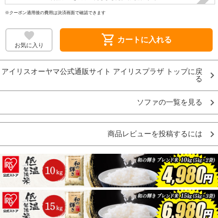
※クーポン適用後の費用は決済画面で確認できます
shopping_cart
カートに入れる
お気に入り
アイリスオーヤマ公式通販サイト アイリスプラザ トップに戻
る
ソファの一覧を見る
商品レビューを投稿するには