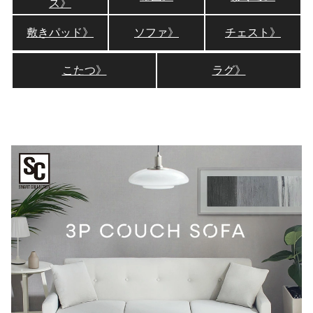
ス》
敷きパッド》
ソファ》
チェスト》
こたつ》
ラグ》