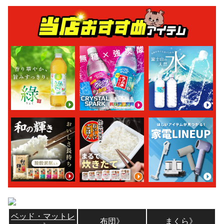
ベッド・マットレ
布団》
まくら》