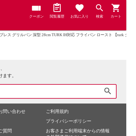
クーポン
閲覧履歴
お気に入り
検索
カート
プレス グリルパン 深型 28cm TURK IH対応 フライパン ロースト 【turk 
は、
けます。
検索
お問い合わせ
ご利用規約
プライバシーポリシー
ご質問
お客さまご利用端末からの情報