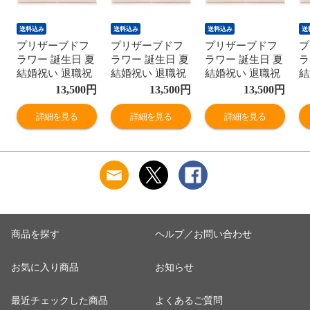
送料込み
送料込み
送料込み
送
プリザーブドフ
プリザーブドフ
プリザーブドフ
プ
ラワー 誕生日 夏
ラワー 誕生日 夏
ラワー 誕生日 夏
ラ
結婚祝い 退職祝
結婚祝い 退職祝
結婚祝い 退職祝
結
い お中元 花時計
い お中元 花時計
い お中元 花時計
い
13,500
円
13,500
円
13,500
円
写真立て フォト
写真立て フォト
写真立て フォト
写
フレーム 時計
フレーム 時計
フレーム 時計
フ
詳細を見る
詳細を見る
詳細を見る
Happy Time (ピン
Happy Time (ピー
Happy Time (ブル
H
ク(白))
チ(白))
ー(白))
(白
商品を探す
ヘルプ／お問い合わせ
お気に入り商品
お知らせ
最近チェックした商品
よくあるご質問