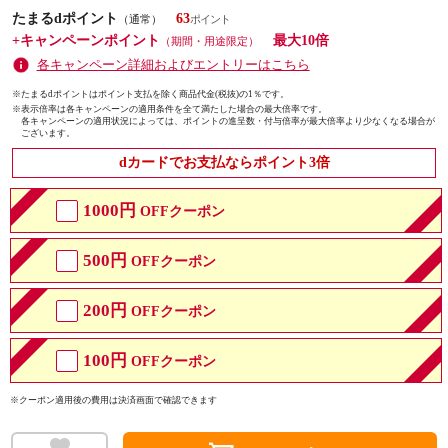
たまるdポイント
63
（通常）
+キャンペーンポイント
最大10倍
（期間・用途限定）
各キャンペーン詳細およびエントリーはこちら
※たまるdポイントはポイント支払を除く商品代金(税抜)の1％です。
※
表示倍率は各キャンペーンの適用条件を全て満たした場合の最大倍率です。
各キャンペーンの適用状況によっては、ポイントの進呈数・付与倍率が最大倍率より少なくなる場合が
ございます。
dカードでお支払ならポイント3倍
1000円
OFFクーポン
500円
OFFクーポン
200円
OFFクーポン
100円
OFFクーポン
※クーポン適用後の費用は決済画面で確認できます