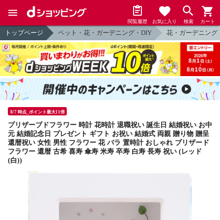
閲覧履歴
お気に入り
検索
カート
トップページ
ペット・花・ガーデニング・DIY
花・ガーデニング
8/7 時点_ポイント最大11倍
プリザーブドフラワー 時計 花時計 退職祝い 誕生日 結婚祝い お中
元 結婚記念日 プレゼント ギフト お祝い 結婚式 両親 贈り物 贈呈
還暦祝い 女性 男性 フラワー 花 バラ 置時計 おしゃれ ブリザード
フラワー 還暦 古希 喜寿 傘寿 米寿 卒寿 白寿 長寿 祝い (レッド
(白))