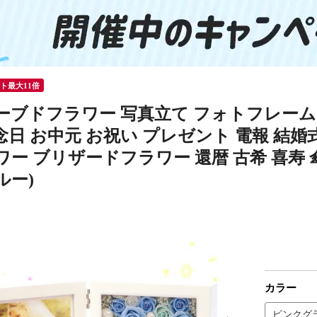
ント最大11倍
ーブドフラワー 写真立て フォトフレーム 
日 お中元 お祝い プレゼント 電報 結婚式
ー ブリザードフラワー 還暦 古希 喜寿 傘寿
ルー)
カラー
ピンクグ