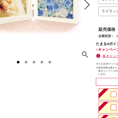
ライラッ
販売価格
出荷目安：
たまるdポイ
+キャンペー
各キャン
※たまるdポイントは
※
表示倍率は各キャ
各キャンペーンの
います。