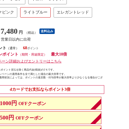
クピンク
ライトブルー
エレガントレッド
7,480
送料込み
円
（税込）
１営業日以内に出荷
ント
68
（通常）
ンポイント
最大10倍
（期間・用途限定）
ペーン詳細およびエントリーはこちら
ポイント支払を除く商品代金(税抜)の1％です。
ンペーンの適用条件を全て満たした場合の最大倍率です。
適用状況によっては、ポイントの進呈数・付与倍率が最大倍率より少なくなる場合がござ
dカードでお支払ならポイント3倍
1000円
OFFクーポン
500円
OFFクーポン