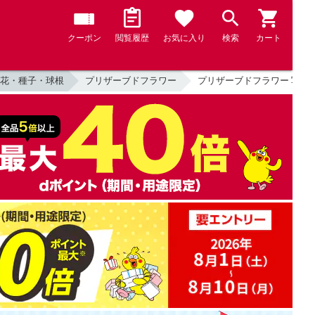
クーポン
閲覧履歴
お気に入り
検索
カート
花・種子・球根
プリザーブドフラワー
プリザーブドフラワー 写真立て