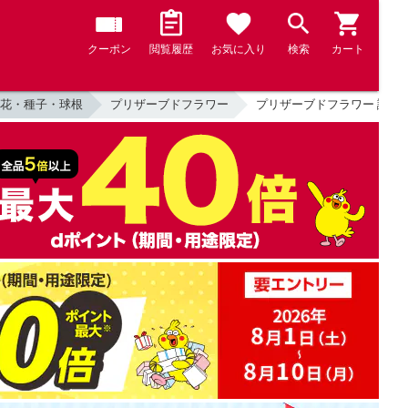
クーポン
閲覧履歴
お気に入り
検索
カート
花・種子・球根
プリザーブドフラワー
プリザーブドフラワー 誕生日 