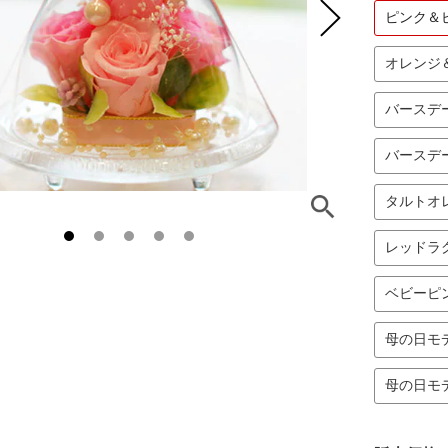
ピンク＆
オレンジ
バースデ
バースデ
タルトオ
レッドラ
ベビーピ
母の日モ
母の日モ