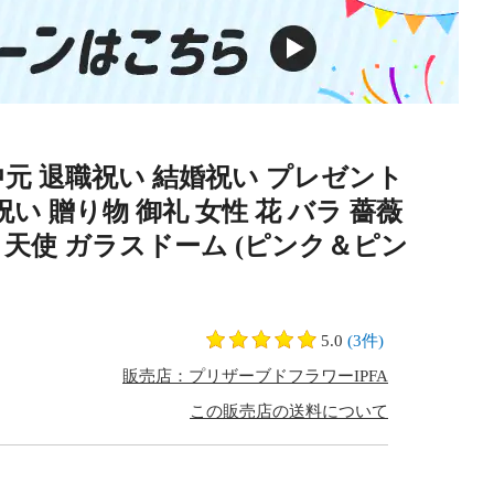
中元 退職祝い 結婚祝い プレゼント
い 贈り物 御礼 女性 花 バラ 薔薇
い 天使 ガラスドーム (ピンク＆ピン
5.0
(3件)
販売店：プリザーブドフラワーIPFA
この販売店の送料について