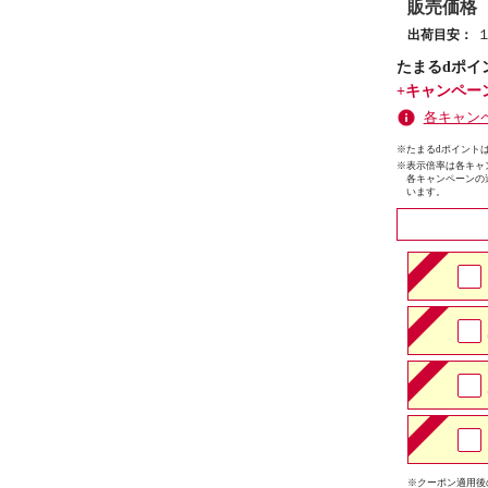
販売価格
出荷目安：
たまるdポイ
+キャンペー
各キャン
※たまるdポイントは
※
表示倍率は各キャ
各キャンペーンの
います。
※クーポン適用後