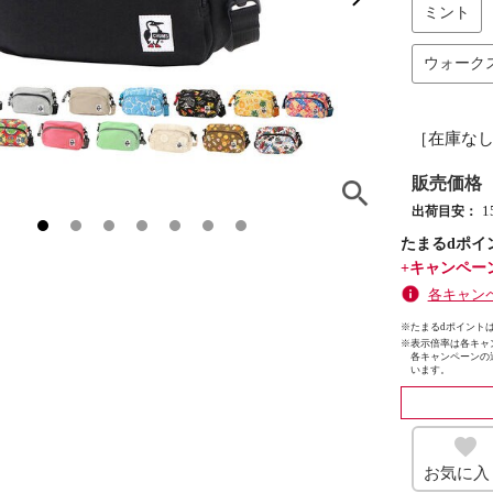
ミント
ウォーク
［在庫な
販売価格
出荷目安：
たまるdポイ
+キャンペー
各キャン
※たまるdポイントは
※
表示倍率は各キャ
各キャンペーンの
います。
お気に入