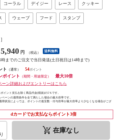
コーラル
デイジー
レース
クッキー
ス
ウェーブ
フード
スタンプ
し］
5,940
送料無料
円
（税込）
15時までのご注文で当日発送(土日祝日は14時まで)
ント
54
（通常）
ンポイント
最大10倍
（期間・用途限定）
ペーン詳細およびエントリーはこちら
ポイント支払を除く商品代金(税抜)の1％です。
ンペーンの適用条件を全て満たした場合の最大倍率です。
適用状況によっては、ポイントの進呈数・付与倍率が最大倍率より少なくなる場合がござ
dカードでお支払ならポイント3倍
remove_shopping_cart
在庫なし
り