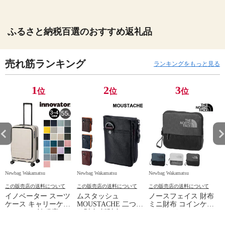
ふるさと納税百選のおすすめ返礼品
売れ筋ランキング
ランキングをもっと見る
1
2
3
位
位
位
Newbag Wakamatsu
Newbag Wakamatsu
Newbag Wakamatsu
N
この販売店の送料について
この販売店の送料について
この販売店の送料について
イノベーター スーツ
ムスタッシュ
ノースフェイス 財布
ケース キャリーケー
MOUSTACHE 二つ折
ミニ財布 コインケー
ス 55L 3-4泊程度
り財布 折財布
ス カードケース コ
innovator INV155 メ
pph4115 メンズ レデ
ンパクト THE