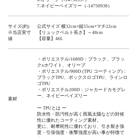
7.ネイビーペイズリー（-14750938）
サイズ(約)
公式サイズ 横32cm×縦55cm×マチ22cm
※当店実寸
【リュックベルト長さ】～48cm
値
【容量】46L
・ポリエステル/1680D：ブラック、ブラッ
クxホワイト、オリーブ
・ポリエステル/900D (TPU コーティング)：
ブラックTPU、ボックスロゴTPU、ラインロ
ゴTPU
・ポリエステル200D：ジャカードカモグレ
ー、ネイビーペイズリー
素材
ー TPUとは ー
防水性・防汚性が高く雨風太陽などの対候
性に優れたコーティング素材。
更に、耐摩耗性に優れており、引き裂き強
度・引張強度・衝撃強度が高い事が特徴で