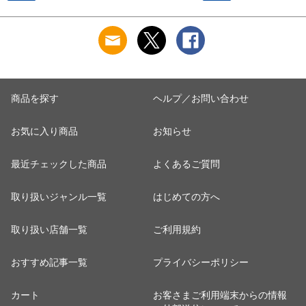
メンズ レディース
ディース キッズ 誕
ント 【正規代理店】
誕生日プレゼント ギ
生日プレゼント ギフ
10.バニラ
フト ラッピング可能
ト ラッピング可能
ー
正規代理店 1.グラフ
一粒万倍日 吉日 正
ァイトグレー -
規代理店 7.アーカイ
nm82460gg
ブ -603572z401
商品を探す
ヘルプ／お問い合わせ
お気に入り商品
お知らせ
最近チェックした商品
よくあるご質問
取り扱いジャンル一覧
はじめての方へ
取り扱い店舗一覧
ご利用規約
おすすめ記事一覧
プライバシーポリシー
カート
お客さまご利用端末からの情報