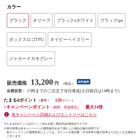
カラー
ブラック
オリーブ
ブラックxホワイト
ブラックtpu
ボックスロゴTPU
ネイビーペイズリー
ジャカードカモグレー
13,200
販売価格
送料無料
円
（税込）
15時までのご注文で当日発送(土日祝日は14時まで)
出荷目安：
たまるdポイント
120
（通常）
+キャンペーンポイント
最大14倍
（期間・用途限定）
各キャンペーン詳細およびエントリーはこちら
※たまるdポイントはポイント支払を除く商品代金(税抜)の1％です。
※
表示倍率は各キャンペーンの適用条件を全て満たした場合の最大倍率です。
各キャンペーンの適用状況によっては、ポイントの進呈数・付与倍率が最大倍率より少なくなる場合が
ございます。