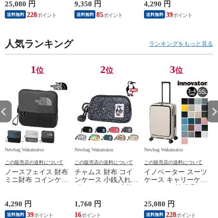
ンズ レディース 送
ィース 送料無料 誕
NORTH FACE ヘイジ
25,080 円
9,350 円
4,290 円
1
料無料 誕生日プレゼ
生日プレゼント ギフ
ーワレット NM82460
C
228
85
39
1
送料無料
送料無料
送料無料
ント 【正規代理店】
ト プレゼント ラッ
メンズ レディース
10.バニラ
ピング可能 3.ネイビ
誕生日プレゼント ギ
ー -60xnvy
フト ラッピング可能
人気ランキング
正規代理店 1.グラフ
ランキングをもっと見る
ァイトグレー -
nm82460gg
ブ
1
2
3
位
位
位
Newbag Wakamatsu
Newbag Wakamatsu
Newbag Wakamatsu
N
この販売店の送料について
この販売店の送料について
この販売店の送料について
ノースフェイス 財布
チャムス 財布 コイ
イノベーター スーツ
ミニ財布 コインケー
ンケース 小銭入れ
ケース キャリーケー
ス カードケース コ
ポーチ ケース 小物
ス 55L 3-4泊程度
ンパクト THE
入れ CHUMS リサイ
innovator INV155 メ
p
NORTH FACE ヘイジ
クルコインケース
ンズ レディース 送
4,290 円
1,760 円
25,080 円
9
ーワレット NM82460
CH60-3572 メンズ レ
料無料 誕生日プレゼ
39
16
228
送料無料
送料無料