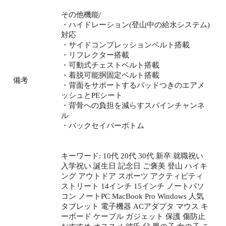
その他機能/
・ハイドレーション(登山中の給水システム)
対応
・サイドコンプレッションベルト搭載
・リフレクター搭載
・可動式チェストベルト搭載
・着脱可能胴固定ベルト搭載
備考
・背面をサポートするパッドつきのエアメ
ッシュとPEシート
・背骨への負担を減らすスパインチャンネ
ル
・バックセイバーボトム
キーワード: 10代 20代 30代 新卒 就職祝い
入学祝い 誕生日 記念日 ご褒美 登山 ハイキ
ング アウトドア スポーツ アクティビティ
ストリート 14インチ 15インチ ノートパソ
コン ノートPC MacBook Pro Windows 人気
タブレット 電子機器 ACアダプタ マウス キ
ーボード ケーブル ガジェット 保護 傷防止