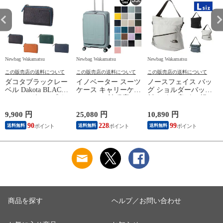
Newbag Wakamatsu
Newbag Wakamatsu
Newbag Wakamatsu
N
この販売店の送料について
この販売店の送料について
この販売店の送料について
ダコタブラックレー
イノベーター スーツ
ノースフェイス バッ
ベル Dakota BLACK
ケース キャリーケー
グ ショルダーバッグ
LABEL グリップ キ
ス 55L 3-4泊程度
斜めがけ 肩がけ 軽
ス
ーケース
innovator INV155 メ
量 ナイロン THE
i
620124(620114) メン
ンズ レディース 送
NORTH FACE ピレネ
9,900 円
25,080 円
10,890 円
2
ズ レディース オレ
料無料 誕生日プレゼ
ーショルダーL 8L B5
90
228
99
送料無料
送料無料
送料無料
ンジ グリーン ブラ
ント 【正規代理店】
NM82508 メンズ レ
ック ネイビー 送料
3.ペールブルー
ディース キッズ 送
無料 誕生日プレゼン
料無料 プレゼント
ト ギフト プレゼン
ギフト ラッピング可
ト ラッピング可能 1.
能【正規代理店】 2.
ブラック -10x10
ソープストーン -
nm82508so
商品を探す
ヘルプ／お問い合わせ