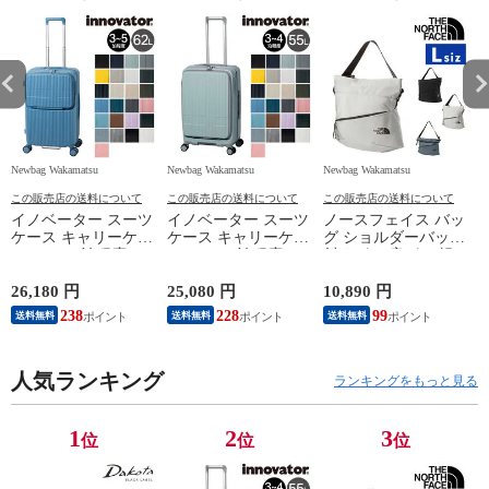
Newbag Wakamatsu
Newbag Wakamatsu
Newbag Wakamatsu
N
この販売店の送料について
この販売店の送料について
この販売店の送料について
イノベーター スーツ
イノベーター スーツ
ノースフェイス バッ
ケース キャリーケー
ケース キャリーケー
グ ショルダーバッグ
ベ
ス 62L 3-5泊程度
ス 55L 3-4泊程度
斜めがけ 肩がけ 軽
innovator INV60 メン
innovator INV155 メ
量 ナイロン THE
ズ レディース 送料
ンズ レディース 送
NORTH FACE ピレネ
6
26,180 円
25,080 円
10,890 円
9
無料 誕生日プレゼン
料無料 誕生日プレゼ
ーショルダーL 8L B5
238
228
99
送料無料
送料無料
送料無料
ト 【正規代理店】
ント 【正規代理店】
NM82508 メンズ レ
13.ブルーシャドウ
3.ペールブルー
ディース キッズ 送
料無料 プレゼント
人気ランキング
ギフト ラッピング可
ランキングをもっと見る
能【正規代理店】 2.
ソープストーン -
nm82508so
1
2
3
位
位
位