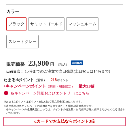
カラー
ブラック
サミットゴールド
マッシュルーム
スレートグレー
23,980
販売価格
送料無料
円
（税込）
15時までのご注文で当日発送(土日祝日は14時まで)
出荷目安：
たまるdポイント
218
（通常）
+キャンペーンポイント
最大10倍
（期間・用途限定）
各キャンペーン詳細およびエントリーはこちら
※たまるdポイントはポイント支払を除く商品代金(税抜)の1％です。
※
表示倍率は各キャンペーンの適用条件を全て満たした場合の最大倍率です。
各キャンペーンの適用状況によっては、ポイントの進呈数・付与倍率が最大倍率より少なくなる場合が
ございます。
dカードでお支払ならポイント3倍