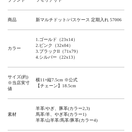
ブランド
ツモリチサト
商品
新マルチドット/パスケース 定期入れ 57006
1.ゴールド（23x14）
2.ピンク（32x04）
カラー
3.ブラックII（71x79）
4.シルバー（22x13）
サイズ(約)
横11×縦7.5cm ※公式
※当店実寸
【チェーン】18.5cm
値
羊革/やぎ、豚革(カラー2,3)
素材
馬革/羊、やぎ革(カラー1)
羊革/山羊革/馬革/豚革(カラー4)