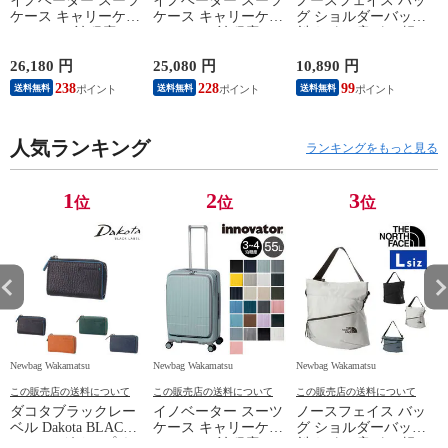
イノベーター スーツ
イノベーター スーツ
ノースフェイス バッ
ケース キャリーケー
ケース キャリーケー
グ ショルダーバッグ
ベ
ス 62L 3-5泊程度
ス 55L 3-4泊程度
斜めがけ 肩がけ 軽
innovator INV60 メン
innovator INV155 メ
量 ナイロン THE
ズ レディース 送料
ンズ レディース 送
NORTH FACE ピレネ
6
26,180 円
25,080 円
10,890 円
9
無料 誕生日プレゼン
料無料 誕生日プレゼ
ーショルダーL 8L B5
238
228
99
送料無料
送料無料
送料無料
ト 【正規代理店】
ント 【正規代理店】
NM82508 メンズ レ
13.ブルーシャドウ
3.ペールブルー
ディース キッズ 送
料無料 プレゼント
人気ランキング
ギフト ラッピング可
ランキングをもっと見る
能【正規代理店】 2.
ソープストーン -
nm82508so
1
2
3
位
位
位
Newbag Wakamatsu
Newbag Wakamatsu
Newbag Wakamatsu
N
この販売店の送料について
この販売店の送料について
この販売店の送料について
ダコタブラックレー
イノベーター スーツ
ノースフェイス バッ
ベル Dakota BLACK
ケース キャリーケー
グ ショルダーバッグ
LABEL グリップ キ
ス 55L 3-4泊程度
斜めがけ 肩がけ 軽
ス