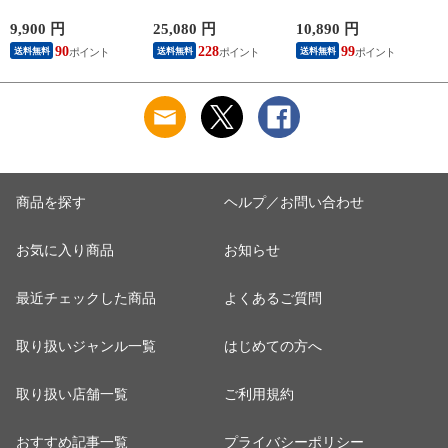
ーケース
innovator INV155 メ
量 ナイロン THE
i
620124(620114) メン
ンズ レディース 送
NORTH FACE ピレネ
9,900 円
25,080 円
10,890 円
2
ズ レディース オレ
料無料 誕生日プレゼ
ーショルダーL 8L B5
90
228
99
送料無料
送料無料
送料無料
ンジ グリーン ブラ
ント 【正規代理店】
NM82508 メンズ レ
ック ネイビー 送料
3.ペールブルー
ディース キッズ 送
無料 誕生日プレゼン
料無料 プレゼント
ト ギフト プレゼン
ギフト ラッピング可
ト ラッピング可能 1.
能【正規代理店】 2.
ブラック -10x10
ソープストーン -
nm82508so
商品を探す
ヘルプ／お問い合わせ
お気に入り商品
お知らせ
最近チェックした商品
よくあるご質問
取り扱いジャンル一覧
はじめての方へ
取り扱い店舗一覧
ご利用規約
おすすめ記事一覧
プライバシーポリシー