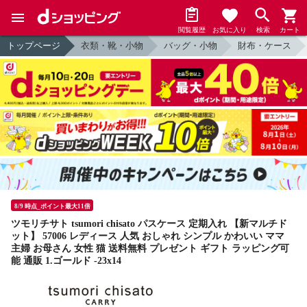
閲覧履歴
お気に入り
検索
カート
トップページ
衣類・靴・小物
バッグ・小物
財布・ケース
8/9 時点_ポイント最大11倍
ツモリチサト tsumori chisato パスケース 定期入れ 【新マルチド
ット】 57006 レディース 人気 おしゃれ シンプル かわいい ママ
主婦 お母さん 女性 猫 送料無料 プレゼント ギフト ラッピング可
能 通販 1.ゴールド -23x14