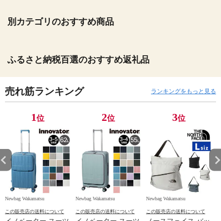
別カテゴリのおすすめ商品
ふるさと納税百選のおすすめ返礼品
売れ筋ランキング
ランキングをもっと見る
1
2
3
位
位
位
Newbag Wakamatsu
Newbag Wakamatsu
Newbag Wakamatsu
N
この販売店の送料について
この販売店の送料について
この販売店の送料について