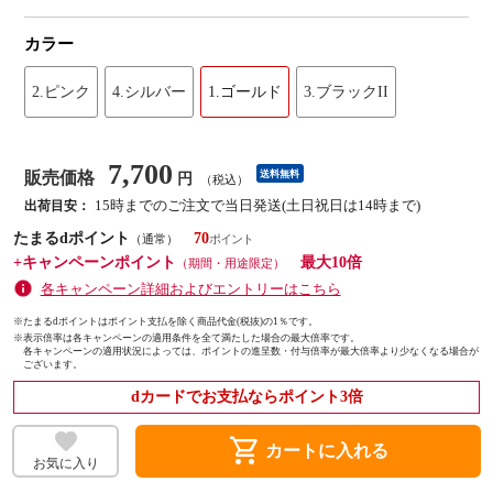
カラー
2.ピンク
4.シルバー
1.ゴールド
3.ブラックII
7,700
販売価格
送料無料
円
（税込）
15時までのご注文で当日発送(土日祝日は14時まで)
出荷目安：
たまるdポイント
70
（通常）
+キャンペーンポイント
最大10倍
（期間・用途限定）
各キャンペーン詳細およびエントリーはこちら
※たまるdポイントはポイント支払を除く商品代金(税抜)の1％です。
※
表示倍率は各キャンペーンの適用条件を全て満たした場合の最大倍率です。
各キャンペーンの適用状況によっては、ポイントの進呈数・付与倍率が最大倍率より少なくなる場合が
ございます。
dカードでお支払ならポイント3倍
shopping_cart
カートに入れる
お気に入り