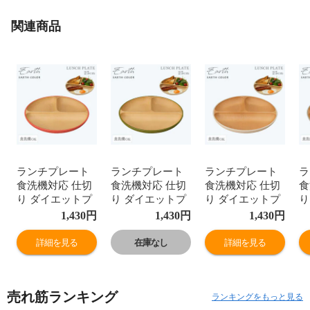
関連商品
ランチプレート
ランチプレート
ランチプレート
ラ
食洗機対応 仕切
食洗機対応 仕切
食洗機対応 仕切
食
り ダイエットプ
り ダイエットプ
り ダイエットプ
り
レート【25cm・
レート【25cm・
レート【25cm・
レ
1,430
円
1,430
円
1,430
円
選べるアースカ
選べるアースカ
選べるアースカ
選
ラー５色】レン
ラー５色】レン
ラー５色】レン
ラ
詳細を見る
在庫なし
詳細を見る
ジ対応 木目調 丸
ジ対応 木目調 丸
ジ対応 木目調 丸
ジ
形 抗菌加工 仕切
形 抗菌加工 仕切
形 抗菌加工 仕切
形
り皿 仕切りプレ
り皿 仕切りプレ
り皿 仕切りプレ
り
売れ筋ランキング
ート おしゃれ カ
ート おしゃれ カ
ート おしゃれ カ
ー
ランキングをもっと見る