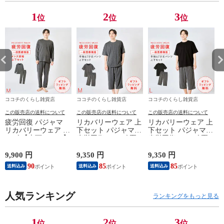
フェ 北欧 食器
フェ 北欧 食器
フェ 北欧 食器
フ
スタッキング 割
スタッキング 割
スタッキング 割
ス
1
2
3
位
位
位
れない 軽量 軽い
れない 軽量 軽い
れない 軽量 軽い
れ
深め アースカラ
深め アースカラ
深め アースカラ
深
ー お皿 ワンプレ
ー お皿 ワンプレ
ー お皿 ワンプレ
ー
ート 丸 BPAフリ
ート 丸 BPAフリ
ート 丸 BPAフリ
ー
ー
ー
ー
ー
ココチのくらし雑貨店
ココチのくらし雑貨店
ココチのくらし雑貨店
この販売店の送料について
この販売店の送料について
この販売店の送料について
疲労回復 パジャマ
リカバリーウェア 上
リカバリーウェア 上
リカバリーウェア メ
下セット パジャマ
下セット パジャマ
ンズ 【上下セット】
疲労回復 メンズ 夏
疲労回復 メンズ 夏
【医療機器認定】疲
半袖シャツ＋7分丈パ
半袖シャツ＋7分丈パ
れが取れる パジャマ
ンツ 春夏用【一般医
ンツ 春夏用【一般医
9,900 円
9,350 円
9,350 円
8
血行促進 肩こり 腰
療機器】部屋着 肩こ
療機器】部屋着 肩こ
90
85
85
送料込み
送料込み
送料込み
痛対策 疲れ 軽減 ル
り 冷え性 疲れが取
り 冷え性 疲れが取
ームウェア 父の日
れる 腰痛 血行促進
れる 腰痛 血行促進
ギフト 誕生日 プレ
快眠 すっきり コス
快眠 すっきり コス
ゼント 敬老の日 男
人気ランキング
パが良い お得 安い
パが良い お得 安い
ランキングをもっと見る
性用 安眠サポート
無地 父の日 ギフト
無地 父の日 ギフト
ストレッチ素材 シン
誕生日 敬老の日 ル
誕生日 敬老の日 ル
プルデザイン 杢グレ
ームウェア リカバリ
ームウェア リカバリ
1
2
3
位
位
位