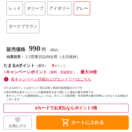
レッド
オリーブ
アイボリー
グレー
ダークブラウン
990
販売価格
円
（税込）
2-3営業日以内出荷（土日祝休）
出荷目安：
たまるdポイント
9
（通常）
+キャンペーンポイント
最大10倍
（期間・用途限定）
各キャンペーン詳細およびエントリーはこちら
※たまるdポイントはポイント支払を除く商品代金(税抜)の1％です。
※
表示倍率は各キャンペーンの適用条件を全て満たした場合の最大倍率です。
各キャンペーンの適用状況によっては、ポイントの進呈数・付与倍率が最大倍率より少なくなる場合が
ございます。
dカードでお支払ならポイント3倍
shopping_cart
カートに入れる
お気に入り