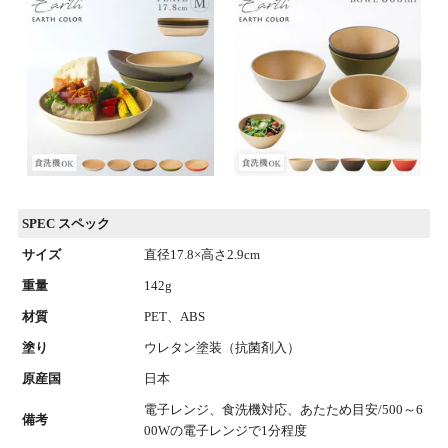
SPEC スペック
サイズ
直径17.8×高さ2.9cm
重量
142g
材質
PET、ABS
塗り
ウレタン塗装（抗菌剤入）
原産国
日本
電子レンジ、食洗機対応、あたため目安/500～6
備考
00Wの電子レンジで1分程度