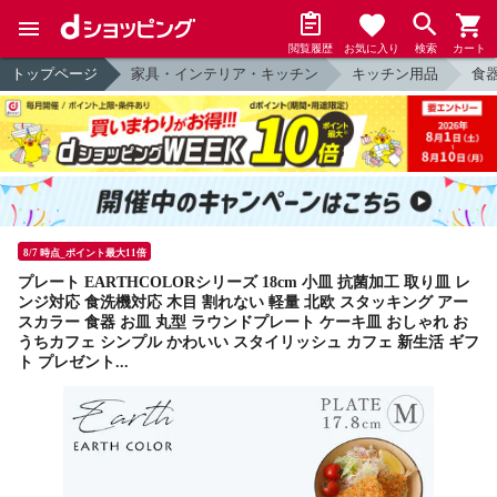
閲覧履歴
お気に入り
検索
カート
トップページ
家具・インテリア・キッチン
キッチン用品
食
8/7 時点_ポイント最大11倍
プレート EARTHCOLORシリーズ 18cm 小皿 抗菌加工 取り皿 レ
ンジ対応 食洗機対応 木目 割れない 軽量 北欧 スタッキング アー
スカラー 食器 お皿 丸型 ラウンドプレート ケーキ皿 おしゃれ お
うちカフェ シンプル かわいい スタイリッシュ カフェ 新生活 ギフ
ト プレゼント...