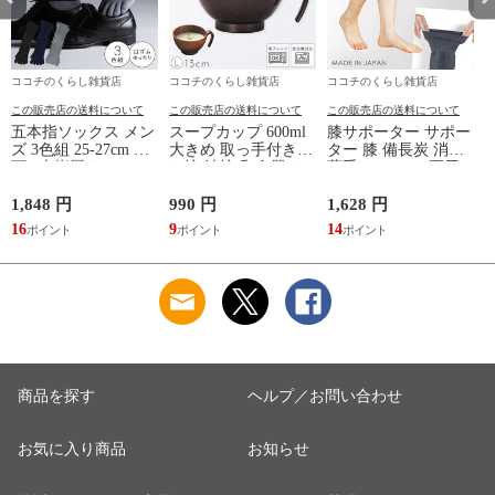
ココチのくらし雑貨店
ココチのくらし雑貨店
ココチのくらし雑貨店
この販売店の送料について
この販売店の送料について
この販売店の送料について
五本指ソックス メン
スープカップ 600ml
膝サポーター サポー
ズ 3色組 25-27cm 靴
大きめ 取っ手付き
ター 膝 備長炭 消臭
下 5本指履き口ゆっ
お椀 汁椀 和食器 お
薄手 メッシュ 夏用
たり メッシュ 涼し
しゃれ 食器 食洗機
レディース 冷え 防
い ベーシックカラー
対応 レンジ 割れな
止 グッズ 夏 備長炭
1,848 円
990 円
1,628 円
9
ゆったりメッシュメ
い 軽い 木目 Natule
メッシュサポーター
16
9
14
ンズ5本指ソックス
レンジ手付木目椀 L
ナチュール BPAフリ
ー 割れない食器
商品を探す
ヘルプ／お問い合わせ
お気に入り商品
お知らせ