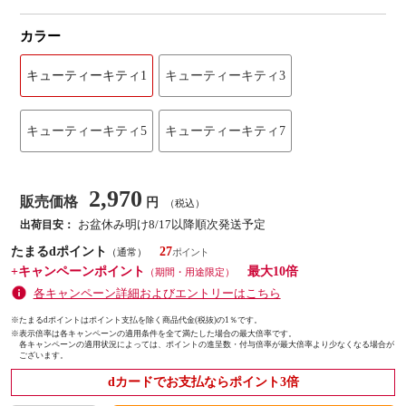
カラー
キューティーキティ1
キューティーキティ3
キューティーキティ5
キューティーキティ7
2,970
販売価格
円
（税込）
お盆休み明け8/17以降順次発送予定
出荷目安：
たまるdポイント
27
（通常）
+キャンペーンポイント
最大10倍
（期間・用途限定）
各キャンペーン詳細およびエントリーはこちら
※たまるdポイントはポイント支払を除く商品代金(税抜)の1％です。
※
表示倍率は各キャンペーンの適用条件を全て満たした場合の最大倍率です。
各キャンペーンの適用状況によっては、ポイントの進呈数・付与倍率が最大倍率より少なくなる場合が
ございます。
dカードでお支払ならポイント3倍