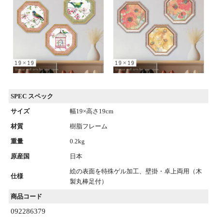
SPEC スペック
サイズ
幅19×高さ19cm
材質
樹脂フレーム
重量
0.2kg
原産国
日本
絵の表面を特殊ゲル加工、壁掛・卓上両用（木
仕様
製丸棒足付）
商品コード
092286379