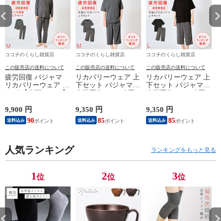
ココチのくらし雑貨店
ココチのくらし雑貨店
ココチのくらし雑貨店
この販売店の送料について
この販売店の送料について
この販売店の送料について
疲労回復 パジャマ
リカバリーウェア 上
リカバリーウェア 上
リカバリーウェア メ
下セット パジャマ
下セット パジャマ
ンズ 【上下セット】
疲労回復 メンズ 夏
疲労回復 メンズ 夏
【医療機器認定】疲
半袖シャツ＋7分丈パ
半袖シャツ＋7分丈パ
れが取れる パジャマ
ンツ 春夏用【一般医
ンツ 春夏用【一般医
9,900 円
9,350 円
9,350 円
8
血行促進 肩こり 腰
療機器】部屋着 肩こ
療機器】部屋着 肩こ
90
85
85
送料込み
送料込み
送料込み
痛対策 疲れ 軽減 ル
り 冷え性 疲れが取
り 冷え性 疲れが取
ームウェア 父の日
れる 腰痛 血行促進
れる 腰痛 血行促進
ギフト 誕生日 プレ
快眠 すっきり コス
快眠 すっきり コス
ゼント 敬老の日 男
人気ランキング
パが良い お得 安い
パが良い お得 安い
ランキングをもっと見る
性用 安眠サポート
無地 父の日 ギフト
無地 父の日 ギフト
ストレッチ素材 シン
誕生日 敬老の日 ル
誕生日 敬老の日 ル
プルデザイン 杢グレ
ームウェア リカバリ
ームウェア リカバリ
1
2
3
位
位
位
ー
ーケア
ーケア