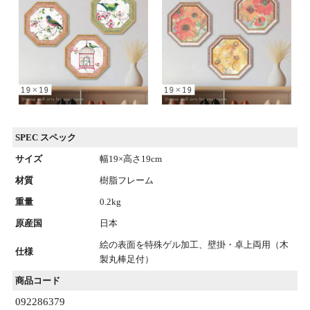
SPEC スペック
サイズ
幅19×高さ19cm
材質
樹脂フレーム
重量
0.2kg
原産国
日本
絵の表面を特殊ゲル加工、壁掛・卓上両用（木
仕様
製丸棒足付）
商品コード
092286379