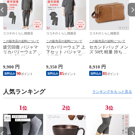
ココチのくらし雑貨店
ココチのくらし雑貨店
ココチのくらし雑貨店
この販売店の送料について
この販売店の送料について
この販売店の送料について
疲労回復 パジャマ
リカバリーウェア 上
セカンドバッグ メン
リカバリーウェア メ
下セット パジャマ
ズ 50代 軽量 持ち手
ンズ 【上下セット】
疲労回復 メンズ 夏
クラッチバッグ セカ
【医療機器認定】疲
半袖シャツ＋7分丈パ
ンド バッグ 男性 ア
れが取れる パジャマ
ンツ 春夏用【一般医
ンディハワード セカ
9,900 円
9,350 円
8,910 円
8
血行促進 肩こり 腰
療機器】部屋着 肩こ
ンドバッグ
90
85
81
送料込み
送料込み
送料込み
痛対策 疲れ 軽減 ル
り 冷え性 疲れが取
4
ームウェア 父の日
れる 腰痛 血行促進
ギフト 誕生日 プレ
快眠 すっきり コス
ゼント 敬老の日 男
人気ランキング
パが良い お得 安い
ランキングをもっと見る
性用 安眠サポート
無地 父の日 ギフト
ストレッチ素材 シン
誕生日 敬老の日 ル
プルデザイン 杢グレ
ームウェア リカバリ
1
2
3
位
位
位
ー
ーケア