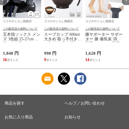
ココチのくらし雑貨店
ココチのくらし雑貨店
ココチのくらし雑貨店
この販売店の送料について
この販売店の送料について
この販売店の送料について
五本指ソックス メン
スープカップ 600ml
膝サポーター サポー
ズ 3色組 25-27cm 靴
大きめ 取っ手付き
ター 膝 備長炭 消臭
下 5本指履き口ゆっ
お椀 汁椀 和食器 お
薄手 メッシュ 夏用
たり メッシュ 涼し
しゃれ 食器 食洗機
レディース 冷え 防
い ベーシックカラー
対応 レンジ 割れな
止 グッズ 夏 備長炭
1,848 円
990 円
1,628 円
9
ゆったりメッシュメ
い 軽い 木目 Natule
メッシュサポーター
16
9
14
ンズ5本指ソックス
レンジ手付木目椀 L
ナチュール BPAフリ
ー 割れない食器
商品を探す
ヘルプ／お問い合わせ
お気に入り商品
お知らせ