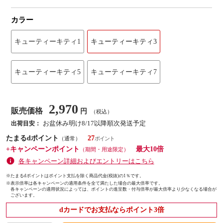
カラー
キューティーキティ1
キューティーキティ3
キューティーキティ5
キューティーキティ7
2,970
販売価格
円
（税込）
お盆休み明け8/17以降順次発送予定
出荷目安：
たまるdポイント
27
（通常）
+キャンペーンポイント
最大10倍
（期間・用途限定）
各キャンペーン詳細およびエントリーはこちら
※たまるdポイントはポイント支払を除く商品代金(税抜)の1％です。
※
表示倍率は各キャンペーンの適用条件を全て満たした場合の最大倍率です。
各キャンペーンの適用状況によっては、ポイントの進呈数・付与倍率が最大倍率より少なくなる場合が
ございます。
dカードでお支払ならポイント3倍