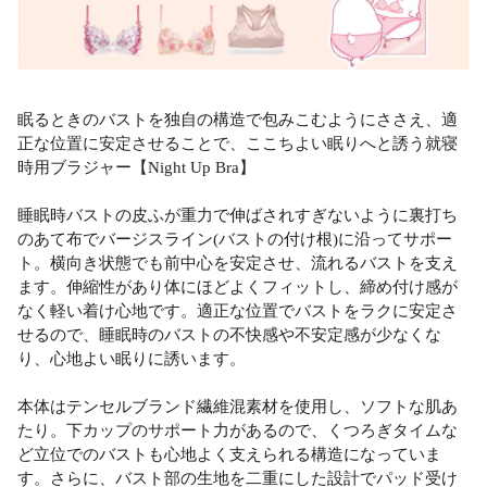
眠るときのバストを独自の構造で包みこむようにささえ、適
正な位置に安定させることで、ここちよい眠りへと誘う就寝
時用ブラジャー【Night Up Bra】
睡眠時バストの皮ふが重力で伸ばされすぎないように裏打ち
のあて布でバージスライン(バストの付け根)に沿ってサポー
ト。横向き状態でも前中心を安定させ、流れるバストを支え
ます。伸縮性があり体にほどよくフィットし、締め付け感が
なく軽い着け心地です。適正な位置でバストをラクに安定さ
せるので、睡眠時のバストの不快感や不安定感が少なくな
り、心地よい眠りに誘います。
本体はテンセルブランド繊維混素材を使用し、ソフトな肌あ
たり。下カップのサポート力があるので、くつろぎタイムな
ど立位でのバストも心地よく支えられる構造になっていま
す。さらに、バスト部の生地を二重にした設計でパッド受け