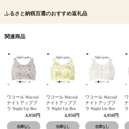
ふるさと納税百選のおすすめ返礼品
関連商品
ワコール Wacoal
ワコール Wacoal
ワコール Wacoal
ワ
ナイトアップブ
ナイトアップブ
ナイトアップブ
ナ
ラ Night Up Bra
ラ Night Up Bra
ラ Night Up Bra
ラ 
ナイトブラ ブラ
ナイトブラ ブラ
ナイトブラ ブラ
ナ
4,950
円
4,950
円
4,950
円
ジャー BRA164
ジャー BRA164
ジャー BRA164
ジ
おやすみブラ 夜
おやすみブラ 夜
おやすみブラ 夜
お
在庫なし
在庫なし
在庫なし