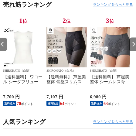
売れ筋ランキング
グ HZO719 メン
グ HZO719 メン
グ HZO719 メン
グ
ランキングをもっと見る
ズ
ズ
ズ
ズ
1
2
3
位
位
位
SHIROHATO（白鳩）
SHIROHATO（白鳩）
SHIROHATO（白鳩）
S
【送料無料】 ワコー
【送料無料】 芦屋美
【送料無料】 芦屋美
ル シーダブリューエ
整体 骨盤スリムスタ
整体 シームレス骨盤
ックス CW-X
イルショーツ 2枚組
スリムショーツ エア
WOMENS JYURYU
ロングガードル 骨盤
リー 2枚組 ショート
柔流 ノースリーブ
矯正 骨盤補正 補正
ガードル 骨盤矯正
7,700 円
7,107 円
6,980 円
6
トップス タンクトッ
下着 シームレス レ
骨盤補正 補正下着
70
64
63
送料込み
送料込み
送料込み
プ Uネック JAY390
ディース
シームレス レディー
Wacoal
ス
人気ランキング
ランキングをもっと見る