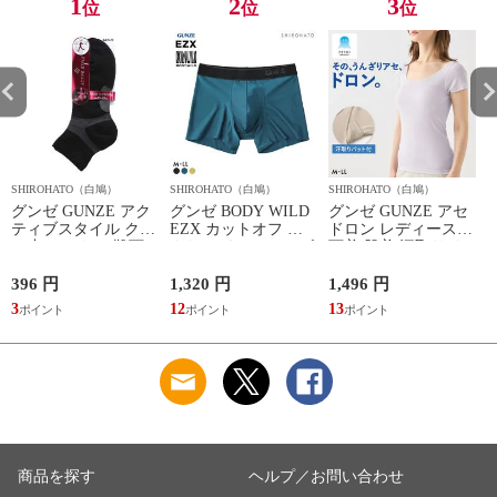
1
2
3
位
位
位
SHIROHATO（白鳩）
SHIROHATO（白鳩）
SHIROHATO（白鳩）
S
グンゼ GUNZE アク
グンゼ BODY WILD
グンゼ GUNZE アセ
ティブスタイル クル
EZX カットオフ ボ
ドロン レディース
ー丈 ソックス 靴下
クサーパンツ メンズ
下着 肌着 汗取りイ
レディース スポーツ
前とじ 日本製
ンナー 2分袖 インナ
ソックス
GUNZE ボディワイ
ーシャツ 吸汗速乾
396 円
1,320 円
1,496 円
1
ルド イージーエック
3
12
13
1
ス
商品を探す
ヘルプ／お問い合わせ