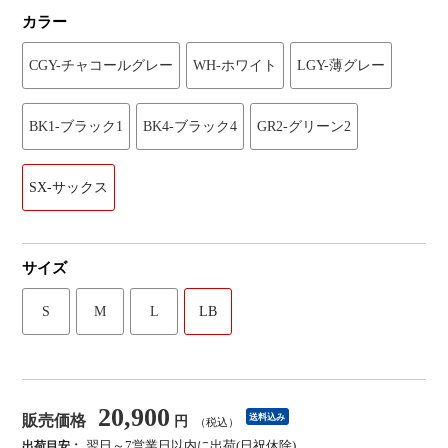
カラー
CGY-チャコールグレー
WH-ホワイト
LGY-薄グレー
BK1-ブラック1
BK4-ブラック4
GR2-グリーン2
SX-サックス
サイズ
S
M
L
LB
20,900
販売価格
送料込み
円
（税込）
翌日～7営業日以内に出荷(日祝休除)
出荷目安：