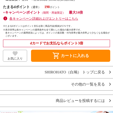
たまるdポイント
190
（通常）
+キャンペーンポイント
最大14倍
（期間・用途限定）
各キャンペーン詳細およびエントリーはこちら
※たまるdポイントはポイント支払を除く商品代金(税抜)の1％です。
※
表示倍率は各キャンペーンの適用条件を全て満たした場合の最大倍率です。
各キャンペーンの適用状況によっては、ポイントの進呈数・付与倍率が最大倍率より少なくなる場合が
ございます。
dカードでお支払ならポイント3倍
shopping_cart
カートに入れる
お気に入り
SHIROHATO（白鳩） トップに戻る
その他の一覧を見る
商品レビューを投稿するには