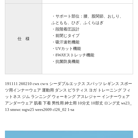
・サポート部位：腰、股関節、おしり、
ふともも、ひざ、ふくらはぎ
・段階着圧設計
・前閉じタイプ
仕 様
・吸汗速乾機能
・UVカット機能
・8WAYストレッチ機能
・抗菌防臭機能
191111 260210 cwx cw-x シーダブルエックス スパッツ レギンス スポー
ツ用インナーウェア 運動用 ダンス ピラティス ヨガ トレーニング フィ
ットネス ジム ランニング ウォーキング アスレジャー インナーウェア
アンダーウェア 肌着 下着 男性用 紳士用 10分丈 10部丈 ロング丈 ws23_
13 smswc ssgw25 wees2609 cl26_02 1-sa