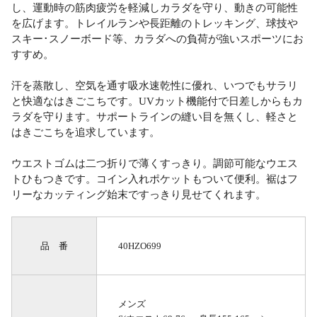
し、運動時の筋肉疲労を軽減しカラダを守り、動きの可能性
を広げます。トレイルランや長距離のトレッキング、球技や
スキー･スノーボード等、カラダへの負荷が強いスポーツにお
すすめ。
汗を蒸散し、空気を通す吸水速乾性に優れ、いつでもサラリ
と快適なはきごこちです。UVカット機能付で日差しからもカ
ラダを守ります。サポートラインの縫い目を無くし、軽さと
はきごこちを追求しています。
ウエストゴムは二つ折りで薄くすっきり。調節可能なウエス
トひもつきです。コイン入れポケットもついて便利。裾はフ
リーなカッティング始末ですっきり見せてくれます。
品 番
40HZO699
メンズ