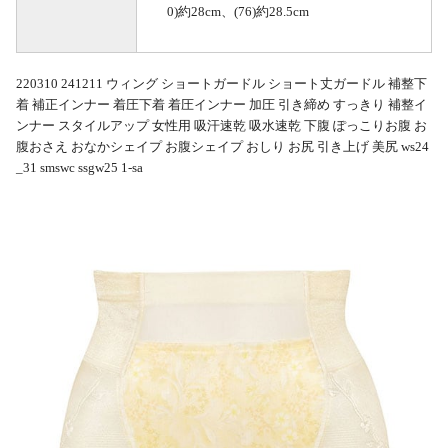
0)約28cm、(76)約28.5cm
220310 241211 ウィング ショートガードル ショート丈ガードル 補整下
着 補正インナー 着圧下着 着圧インナー 加圧 引き締め すっきり 補整イ
ンナー スタイルアップ 女性用 吸汗速乾 吸水速乾 下腹 ぽっこりお腹 お
腹おさえ おなかシェイプ お腹シェイプ おしり お尻 引き上げ 美尻 ws24
_31 smswc ssgw25 1-sa