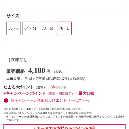
サイズ
58・S
64・M
70・M
76・L
［在庫なし］
4,180
販売価格
円
（税込）
翌日～7営業日以内に出荷(日祝休除)
出荷目安：
たまるdポイント
38
（通常）
+キャンペーンポイント
最大10倍
（期間・用途限定）
各キャンペーン詳細およびエントリーはこちら
※たまるdポイントはポイント支払を除く商品代金(税抜)の1％です。
※
表示倍率は各キャンペーンの適用条件を全て満たした場合の最大倍率です。
各キャンペーンの適用状況によっては、ポイントの進呈数・付与倍率が最大倍率より少なくなる場合が
ございます。
dカードでお支払ならポイント3倍