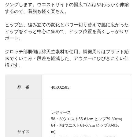
ジングします。ウエストサイドの幅広ゴムはやわらかく伸縮
するので、着脱も軽く楽ちん。
ヒップは、編み立ての変化とパワー切り替えで脇に広がった
ヒップをぐっと中心に集めて、ヒップ位置を高くしっかりサ
ポート。
クロッチ部肌側は綿天竺素材を使用。脚裾周りはフラット始
末でくいこみ・段差を軽減した、アウターにひびきにくい仕
様です。
品 番
40KQ2585
レディース
58・S(ウエスト55-61cm ヒップ79-89cm)
64・M(ウエスト61-67cm ヒップ83-93c
サイズ
m)