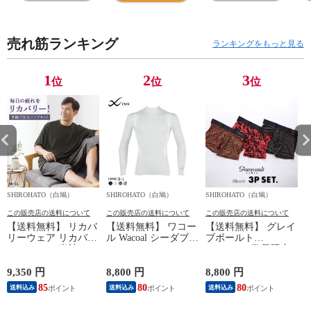
売れ筋ランキング
ランキングをもっと見る
1
2
3
位
位
位
SHIROHATO（白鳩）
SHIROHATO（白鳩）
SHIROHATO（白鳩）
S
この販売店の送料について
この販売店の送料について
この販売店の送料について
【送料無料】 リカバ
【送料無料】 ワコー
【送料無料】 グレイ
リーウェア リカバリ
ル Wacoal シーダブリ
ブボールト
ーパジャマ 半袖 メ
ューエックス CW-X
Gravevault 数量限定
ンズ 上下セット ル
Mens JAO009
M L XL サイズ ボク
ームウェア パジャマ
JYURYU 柔流 ジュウ
サーパンツ おまかせ
9,350 円
8,800 円
8,800 円
9
リカバリーケア 7分
リュウ メンズ トッ
3P 福袋 ショート ロ
85
80
80
8
送料込み
送料込み
送料込み
丈パンツ 疲労回復
プ SML ハイネック
ーライズ 3枚セット
セルヴァン 一般医療
長袖 スポーツ
日本製