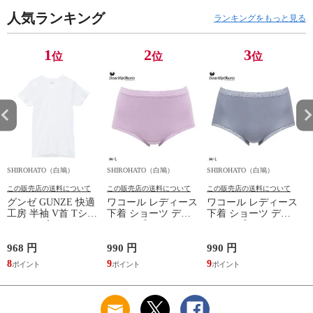
機器
人気ランキング
ランキングをもっと見る
1
2
3
位
位
位
SHIROHATO（白鳩）
SHIROHATO（白鳩）
SHIROHATO（白鳩）
S
この販売店の送料について
この販売店の送料について
この販売店の送料について
グンゼ GUNZE 快適
ワコール レディース
ワコール レディース
工房 半袖 V首 Tシャ
下着 ショーツ ディ
下着 ショーツ ディ
ツ メンズ インナー
アヒップショーツ
アヒップショーツ
綿100％ Vネック 日
DearHip Shorts 綿混
DearHip Shorts 綿混
本製 抗菌防臭
スタンダード ノーマ
スタンダード ノーマ
968 円
990 円
990 円
7
ルショーツ ML
ルショーツ ML
8
9
9
6
Wacoal
Wacoal