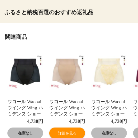
ふるさと納税百選のおすすめ返礼品
関連商品
ワコール Wacoal
ワコール Wacoal
ワコール Wacoal
ワ
ウイング Wing ハ
ウイング Wing ハ
ウイング Wing ハ
ウ
ミデンヌ ショー
ミデンヌ ショー
ミデンヌ ショー
ミ
ト丈ガードル お
ト丈ガードル お
ト丈ガードル お
ト
4,730
円
4,730
円
4,730
円
なかおさえ ヒッ
なかおさえ ヒッ
なかおさえ ヒッ
な
プアップ
プアップ
プアップ
プ
在庫なし
詳細を見る
在庫なし