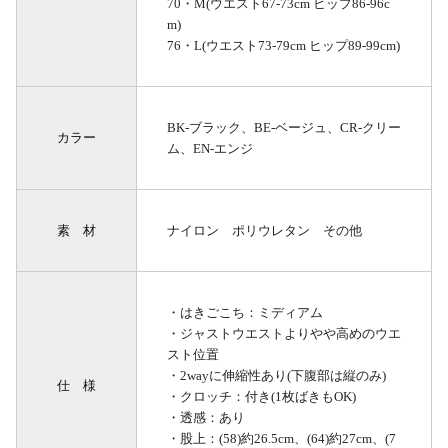
70・M(ウエスト67-73cm ヒップ86-96c
m)
76・L(ウエスト73-79cm ヒップ89-99cm)
BK-ブラック、BE-ベージュ、CR-クリー
カラー
ム、EN-エンジ
素 材
ナイロン ポリウレタン その他
・はきごこち：ミディアム
・ジャストウエストよりやや高めのウエ
スト位置
・2wayに伸縮性あり(下腹部は縦のみ)
仕 様
・クロッチ：付き(1枚ばきもOK)
・透感：あり
・股上：(58)約26.5cm、(64)約27cm、(7