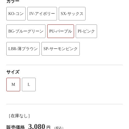
カラー
KO-コン
IV-アイボリー
SX-サックス
BG-ブルーグリーン
PU-パープル
PI-ピンク
LBR-薄ブラウン
SP-サーモンピンク
サイズ
M
L
［在庫なし］
3,080
販売価格
円
（税込）