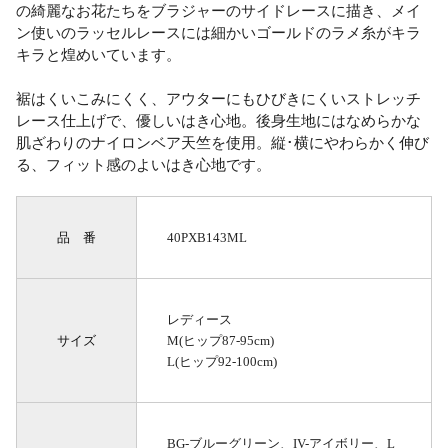
の綺麗なお花たちをブラジャーのサイドレースに描き、メイ
ン使いのラッセルレースには細かいゴールドのラメ糸がキラ
キラと煌めいています。
裾はくいこみにくく、アウターにもひびきにくいストレッチ
レース仕上げで、優しいはき心地。後身生地にはなめらかな
肌ざわりのナイロンベア天竺を使用。縦･横にやわらかく伸び
る、フィット感のよいはき心地です。
品 番
40PXB143ML
レディース
サイズ
M(ヒップ87-95cm)
L(ヒップ92-100cm)
BG-ブルーグリーン、IV-アイボリー、L