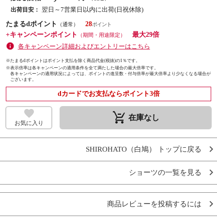
翌日～7営業日以内に出荷(日祝休除)
出荷目安：
たまるdポイント
28
（通常）
+キャンペーンポイント
最大29倍
（期間・用途限定）
各キャンペーン詳細およびエントリーはこちら
※たまるdポイントはポイント支払を除く商品代金(税抜)の1％です。
※
表示倍率は各キャンペーンの適用条件を全て満たした場合の最大倍率です。
各キャンペーンの適用状況によっては、ポイントの進呈数・付与倍率が最大倍率より少なくなる場合が
ございます。
dカードでお支払ならポイント3倍
remove_shopping_cart
在庫なし
お気に入り
SHIROHATO（白鳩） トップに戻る
ショーツの一覧を見る
商品レビューを投稿するには