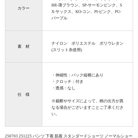
BR-薄ブラウン、SP-サーモンピンク、S
カラー
X-サックス、KO-コン、PI-ピンク、PU-
パープル
ナイロン ポリエステル ポリウレタン
素 材
(スリット糸使用)
・伸縮性：バック縦横にあり
・クロッチ：付き
・透感：なし
仕 様
※裁断やサイズによって、柄の出方が異
なる場合がございますことご了承くださ
い。
250703 251225 パンツ 下着 肌着 スタンダードショーツ ノーマルショー