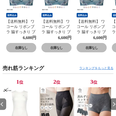
送料込み
送料込み
送料込み
送
【送料無料】 ワ
【送料無料】 ワ
【送料無料】 ワ
【
コール リボンブ
コール リボンブ
コール リボンブ
コ
ラ 脇すっきり ブ
ラ 脇すっきり ブ
ラ 脇すっきり ブ
ラ
ラジャー BC 脇
ラジャー BC 脇
ラジャー BC 脇
ラ
6,600
円
6,600
円
6,600
円
高 脇肉 Wacoal
高 脇肉 Wacoal
高 脇肉 Wacoal
高
BXB443 大きい
BXB443 大きい
BXB443 大きい
B
在庫なし
在庫なし
在庫なし
サイズ
サイズ
サイズ
サ
売れ筋ランキング
ランキングをもっと見る
1
2
3
位
位
位