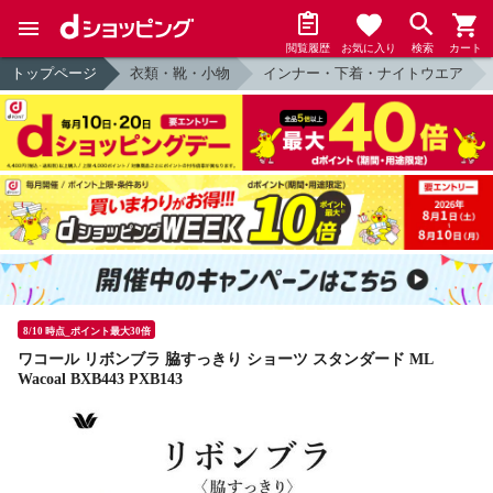
閲覧履歴
お気に入り
検索
カート
トップページ
衣類・靴・小物
インナー・下着・ナイトウエア
8/10 時点_ポイント最大30倍
ワコール リボンブラ 脇すっきり ショーツ スタンダード ML
Wacoal BXB443 PXB143