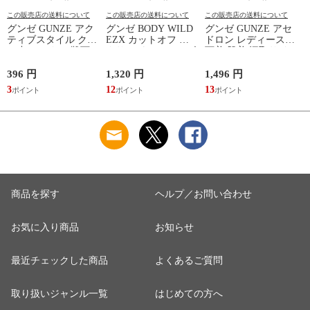
この販売店の送料について
この販売店の送料について
この販売店の送料について
グンゼ GUNZE アク
グンゼ BODY WILD
グンゼ GUNZE アセ
ティブスタイル クル
EZX カットオフ ボ
ドロン レディース
ー丈 ソックス 靴下
クサーパンツ メンズ
下着 肌着 汗取りイ
レディース スポーツ
前とじ 日本製
ンナー 2分袖 インナ
ソックス
GUNZE ボディワイ
ーシャツ 吸汗速乾
396 円
1,320 円
1,496 円
1
ルド イージーエック
3
12
13
1
ス
商品を探す
ヘルプ／お問い合わせ
お気に入り商品
お知らせ
最近チェックした商品
よくあるご質問
取り扱いジャンル一覧
はじめての方へ