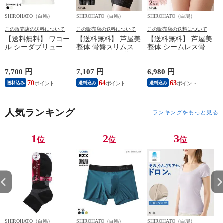
SHIROHATO（白鳩）
SHIROHATO（白鳩）
SHIROHATO（白鳩）
S
この販売店の送料について
この販売店の送料について
この販売店の送料について
【送料無料】 ワコー
【送料無料】 芦屋美
【送料無料】 芦屋美
ル シーダブリューエ
整体 骨盤スリムスタ
整体 シームレス骨盤
ックス CW-X
イルショーツ 2枚組
スリムショーツ エア
WOMENS JYURYU
ロングガードル 骨盤
リー 2枚組 ショート
柔流 ノースリーブ
矯正 骨盤補正 補正
ガードル 骨盤矯正
7,700 円
7,107 円
6,980 円
6
トップス タンクトッ
下着 シームレス レ
骨盤補正 補正下着
70
64
63
送料込み
送料込み
送料込み
プ Uネック JAY390
ディース
シームレス レディー
Wacoal
ス
人気ランキング
ランキングをもっと見る
1
2
3
位
位
位
SHIROHATO（白鳩）
SHIROHATO（白鳩）
SHIROHATO（白鳩）
S