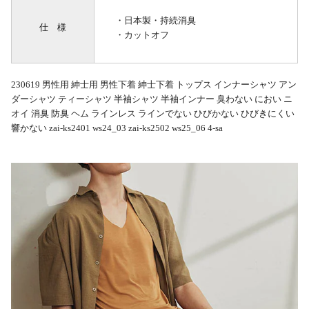
・日本製・持続消臭
仕 様
・カットオフ
230619 男性用 紳士用 男性下着 紳士下着 トップス インナーシャツ アン
ダーシャツ ティーシャツ 半袖シャツ 半袖インナー 臭わない におい ニ
オイ 消臭 防臭 ヘム ラインレス ラインでない ひびかない ひびきにくい
響かない zai-ks2401 ws24_03 zai-ks2502 ws25_06 4-sa