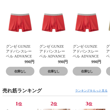
グンゼ GUNZE
グンゼ GUNZE
グンゼ GUNZE
グ
アドバンスレー
アドバンスレー
アドバンスレー
ア
ベル ADVANCE
ベル ADVANCE
ベル ADVANCE
ベ
LABEL セミロン
LABEL セミロン
LABEL セミロン
L
990
円
990
円
990
円
グ ボクサーパン
グ ボクサーパン
グ ボクサーパン
グ
ツ メンズ カット
ツ メンズ カット
ツ メンズ カット
ツ
在庫なし
在庫なし
在庫なし
オフ 持続消臭
オフ 持続消臭
オフ 持続消臭
オ
売れ筋ランキング
ランキングをもっと見る
1
2
3
位
位
位