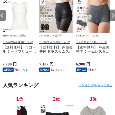
SHIROHATO（白鳩）
SHIROHATO（白鳩）
SHIROHATO（白鳩）
S
この販売店の送料について
この販売店の送料について
この販売店の送料について
【送料無料】 ワコー
【送料無料】 芦屋美
【送料無料】 芦屋美
ル シーダブリューエ
整体 骨盤スリムスタ
整体 シームレス骨盤
ックス CW-X
イルショーツ 2枚組
スリムショーツ エア
WOMENS JYURYU
ロングガードル 骨盤
リー 2枚組 ショート
柔流 ノースリーブ
矯正 骨盤補正 補正
ガードル 骨盤矯正
7,700 円
7,107 円
6,980 円
6
トップス タンクトッ
下着 シームレス レ
骨盤補正 補正下着
70
64
63
送料込み
送料込み
送料込み
プ Uネック JAY390
ディース
シームレス レディー
Wacoal
ス
人気ランキング
ランキングをもっと見る
1
2
3
位
位
位