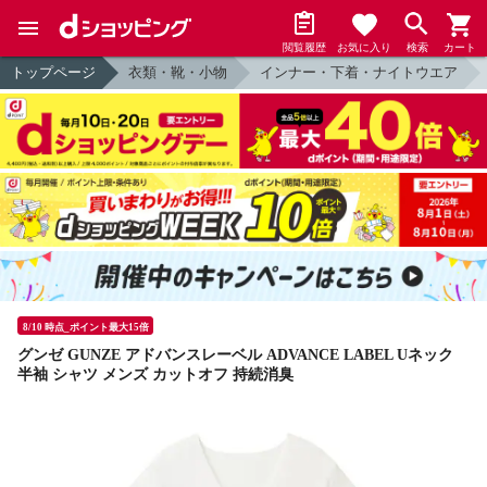
閲覧履歴
お気に入り
検索
カート
トップページ
衣類・靴・小物
インナー・下着・ナイトウエア
8/10 時点_ポイント最大15倍
グンゼ GUNZE アドバンスレーベル ADVANCE LABEL Uネック
半袖 シャツ メンズ カットオフ 持続消臭