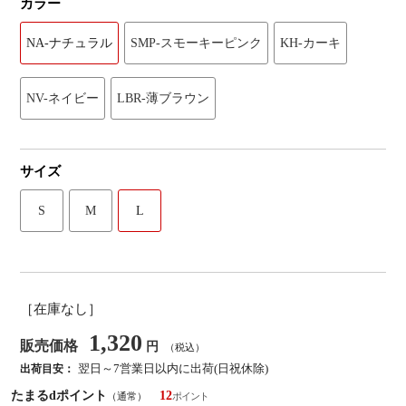
カラー
NA-ナチュラル
SMP-スモーキーピンク
KH-カーキ
NV-ネイビー
LBR-薄ブラウン
サイズ
S
M
L
［在庫なし］
1,320
販売価格
円
（税込）
翌日～7営業日以内に出荷(日祝休除)
出荷目安：
たまるdポイント
12
（通常）