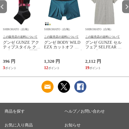
SHIROHATO（白鳩）
SHIROHATO（白鳩）
SHIROHATO（白鳩）
S
この販売店の送料について
この販売店の送料について
この販売店の送料について
グンゼ GUNZE アク
グンゼ BODY WILD
グンゼ GUNZE セル
ティブスタイル クル
EZX カットオフ ボ
フェア SELFEAR ク
ー丈 ソックス 靴下
クサーパンツ メンズ
リップインナー レデ
レディース スポーツ
前とじ 日本製
ィース 2分袖 フェム
ソックス
GUNZE ボディワイ
テック セルフケア
396 円
1,320 円
2,112 円
2
ルド イージーエック
3
12
19
1
ス
商品を探す
ヘルプ／お問い合わせ
お気に入り商品
お知らせ