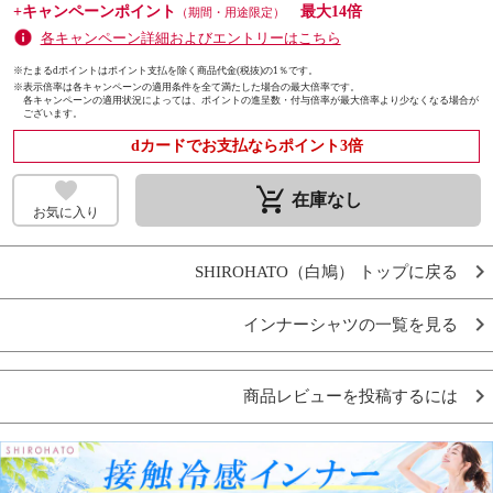
+キャンペーンポイント
最大14倍
（期間・用途限定）
各キャンペーン詳細およびエントリーはこちら
※たまるdポイントはポイント支払を除く商品代金(税抜)の1％です。
※
表示倍率は各キャンペーンの適用条件を全て満たした場合の最大倍率です。
各キャンペーンの適用状況によっては、ポイントの進呈数・付与倍率が最大倍率より少なくなる場合が
ございます。
dカードでお支払ならポイント3倍
remove_shopping_cart
在庫なし
お気に入り
SHIROHATO（白鳩） トップに戻る
インナーシャツの一覧を見る
商品レビューを投稿するには