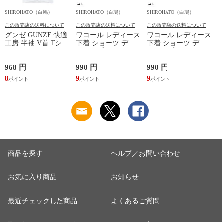
SHIROHATO（白鳩）
SHIROHATO（白鳩）
SHIROHATO（白鳩）
S
この販売店の送料について
この販売店の送料について
この販売店の送料について
グンゼ GUNZE 快適
ワコール レディース
ワコール レディース
工房 半袖 V首 Tシャ
下着 ショーツ ディ
下着 ショーツ ディ
ツ メンズ インナー
アヒップショーツ
アヒップショーツ
綿100％ Vネック 日
DearHip Shorts 綿混
DearHip Shorts 綿混
本製 抗菌防臭
スタンダード ノーマ
スタンダード ノーマ
968 円
990 円
990 円
7
ルショーツ ML
ルショーツ ML
8
9
9
6
Wacoal
Wacoal
商品を探す
ヘルプ／お問い合わせ
お気に入り商品
お知らせ
最近チェックした商品
よくあるご質問