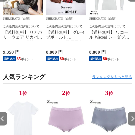
SHIROHATO（白鳩）
SHIROHATO（白鳩）
SHIROHATO（白鳩）
S
この販売店の送料について
この販売店の送料について
この販売店の送料について
【送料無料】 リカバ
【送料無料】 グレイ
【送料無料】 ワコー
リーウェア リカバリ
ブボールト
ル Wacoal シーダブリ
ーパジャマ 半袖 メ
Gravevault 数量限定
ューエックス CW-X
ンズ 上下セット ル
M L XL サイズ ボク
Mens JAO009
ームウェア パジャマ
サーパンツ おまかせ
JYURYU 柔流 ジュウ
9,350 円
8,800 円
8,800 円
9
リカバリーケア 7分
3P 福袋 ショート ロ
リュウ メンズ トッ
85
80
80
8
送料込み
送料込み
送料込み
丈パンツ 疲労回復
ーライズ 3枚セット
プ SML ハイネック
セルヴァン 一般医療
日本製
長袖 スポーツ
機器
人気ランキング
ランキングをもっと見る
1
2
3
位
位
位