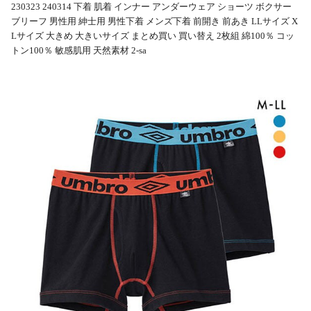
230323 240314 下着 肌着 インナー アンダーウェア ショーツ ボクサー
ブリーフ 男性用 紳士用 男性下着 メンズ下着 前開き 前あき LLサイズ X
Lサイズ 大きめ 大きいサイズ まとめ買い 買い替え 2枚組 綿100％ コッ
トン100％ 敏感肌用 天然素材 2-sa