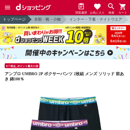
閲覧履歴
お気に入り
検索
カート
トップページ
衣類・靴・小物
インナー・下着・ナイトウエア
8/7 時点_ポイント最大11倍
アンブロ UMBRO 2P ボクサーパンツ 2枚組 メンズ ソリッド 前あ
き 綿100％