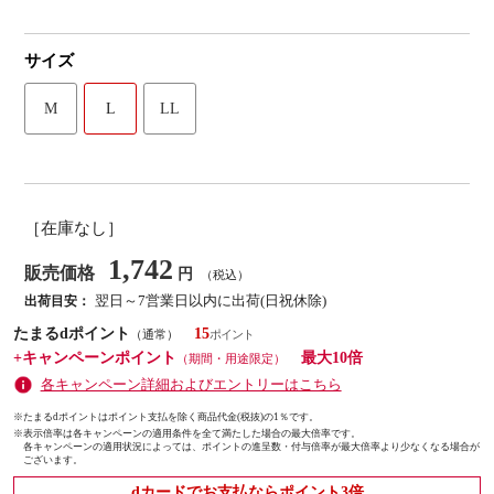
サイズ
M
L
LL
［在庫なし］
1,742
販売価格
円
（税込）
翌日～7営業日以内に出荷(日祝休除)
出荷目安：
たまるdポイント
15
（通常）
+キャンペーンポイント
最大10倍
（期間・用途限定）
各キャンペーン詳細およびエントリーはこちら
※たまるdポイントはポイント支払を除く商品代金(税抜)の1％です。
※
表示倍率は各キャンペーンの適用条件を全て満たした場合の最大倍率です。
各キャンペーンの適用状況によっては、ポイントの進呈数・付与倍率が最大倍率より少なくなる場合が
ございます。
dカードでお支払ならポイント3倍