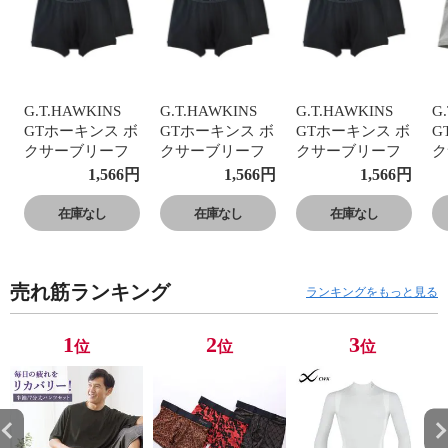
G.T.HAWKINS
G.T.HAWKINS
G.T.HAWKINS
G
GTホーキンス ボ
GTホーキンス ボ
GTホーキンス ボ
G
クサーブリーフ
クサーブリーフ
クサーブリーフ
ク
2枚組 メンズ 前
2枚組 メンズ 前
2枚組 メンズ 前
2
1,566
円
1,566
円
1,566
円
開き 綿100％
開き 綿100％
開き 綿100％
開
在庫なし
在庫なし
在庫なし
売れ筋ランキング
ランキングをもっと見る
1
2
3
位
位
位