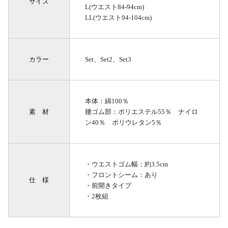
サイズ
L(ウエスト84-94cm)
LL(ウエスト94-104cm)
カラー
Set、Set2、Set3
本体：綿100％
素 材
腰ゴム部：ポリエステル55％ ナイロ
ン40％ ポリウレタン5％
・ウエストゴム幅：約3.5cm
・フロントシーム：あり
仕 様
・前開きタイプ
・2枚組