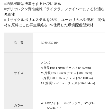
○消臭機能は洗濯をするたびに復元
○ポリウレタン弾性繊維「ライクラ」ファイバーによる快適な
伸縮性
○リサイクルポリエステルを28％、ユーカリの木や廃材、間伐
材を原料にした再生繊維を9％使用した環境配慮型素材
品 番
B06KS32164
メンズ
S(身長160-170cm チェスト84-92cm)
サイズ
M(身長165-175cm チェスト88-96cm)
L(身長170-180cm チェスト92-100cm)
XL(身長175-185cm チェスト96-104cm)
WH-ホワイト、BK-ブラック、GY-グレ
カラー
ー、NV-ネイビー