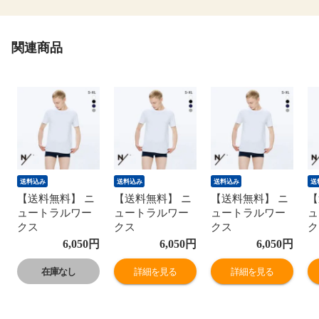
関連商品
送料込み
送料込み
送料込み
送
【送料無料】 ニ
【送料無料】 ニ
【送料無料】 ニ
【
ュートラルワー
ュートラルワー
ュートラルワー
ュ
クス
クス
クス
ク
NEUTRALWORKS.
NEUTRALWORKS.
NEUTRALWORKS.
N
6,050
円
6,050
円
6,050
円
エヌスキン
エヌスキン
エヌスキン
エ
NSKIN BASIC
NSKIN BASIC
NSKIN BASIC
N
在庫なし
詳細を見る
詳細を見る
LIGHT SHORT
LIGHT SHORT
LIGHT SHORT
L
SLEEVE CREW
SLEEVE CREW
SLEEVE CREW
S
半袖 クルーネッ
半袖 クルーネッ
半袖 クルーネッ
半