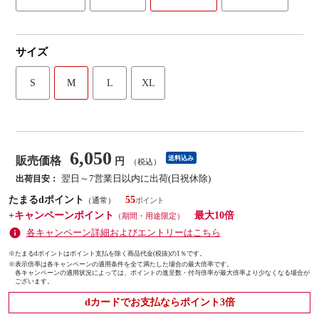
サイズ
S
M
L
XL
6,050
販売価格
送料込み
円
（税込）
翌日～7営業日以内に出荷(日祝休除)
出荷目安：
たまるdポイント
55
（通常）
+キャンペーンポイント
最大10倍
（期間・用途限定）
各キャンペーン詳細およびエントリーはこちら
※たまるdポイントはポイント支払を除く商品代金(税抜)の1％です。
※
表示倍率は各キャンペーンの適用条件を全て満たした場合の最大倍率です。
各キャンペーンの適用状況によっては、ポイントの進呈数・付与倍率が最大倍率より少なくなる場合が
ございます。
dカードでお支払ならポイント3倍