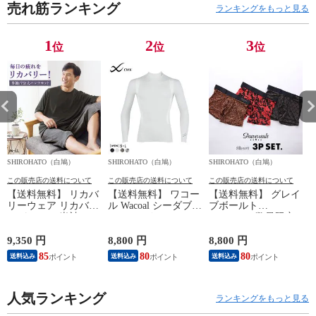
売れ筋ランキング
ク Tシャツ イン
ク Tシャツ イン
ク Tシャツ イン
ク
ランキングをもっと見る
ナー MXP 消臭
ナー MXP 消臭
ナー MXP 消臭
ナ
メンズ
メンズ
メンズ
メ
1
2
3
位
位
位
SHIROHATO（白鳩）
SHIROHATO（白鳩）
SHIROHATO（白鳩）
S
この販売店の送料について
この販売店の送料について
この販売店の送料について
【送料無料】 リカバ
【送料無料】 ワコー
【送料無料】 グレイ
リーウェア リカバリ
ル Wacoal シーダブリ
ブボールト
ーパジャマ 半袖 メ
ューエックス CW-X
Gravevault 数量限定
ンズ 上下セット ル
Mens JAO009
M L XL サイズ ボク
ームウェア パジャマ
JYURYU 柔流 ジュウ
サーパンツ おまかせ
9,350 円
8,800 円
8,800 円
9
リカバリーケア 7分
リュウ メンズ トッ
3P 福袋 ショート ロ
85
80
80
8
送料込み
送料込み
送料込み
丈パンツ 疲労回復
プ SML ハイネック
ーライズ 3枚セット
セルヴァン 一般医療
長袖 スポーツ
日本製
機器
人気ランキング
ランキングをもっと見る