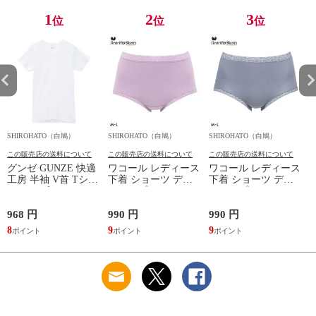
1
2
3
位
位
位
SHIROHATO（白鳩）
SHIROHATO（白鳩）
SHIROHATO（白鳩）
S
この販売店の送料について
この販売店の送料について
この販売店の送料について
グンゼ GUNZE 快適
ワコール レディース
ワコール レディース
工房 半袖 V首 Tシャ
下着 ショーツ ディ
下着 ショーツ ディ
ツ メンズ インナー
アヒップショーツ
アヒップショーツ
綿100％ Vネック 日
DearHip Shorts 綿混
DearHip Shorts 綿混
本製 抗菌防臭
スタンダード ノーマ
スタンダード ノーマ
968 円
990 円
990 円
7
ルショーツ ML
ルショーツ ML
8
9
9
6
Wacoal
Wacoal