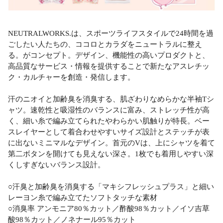
NEUTRALWORKS.は、スポーツライフスタイルで24時間を過
ごしたい人たちの、ココロとカラダをニュートラルに整え
る。がコンセプト。デザイン、機能性の高いプロダクトと、
高品質なサービス・情報を提供することで新たなアスレチッ
ク・カルチャーを創造・発信します。
汗のニオイと加齢臭を消臭する、肌ざわりなめらかな半袖Tシ
ャツ。速乾性と吸湿性のバランスに富み、ストレッチ性が高
く、細い糸で編み立てられたやわらかい肌触りが特長。ベー
スレイヤーとして着合わせやすいサイズ設計とステッチが表
に出ないミニマルなデザイン。首元のVは、上にシャツを着て
第二ボタンを開けても見えない深さ。1枚でも着用しやすい深
くしすぎないバランス設計。
○汗臭と加齢臭を消臭する「マキシフレッシュプラス」と細い
レーヨン糸で編み立てたソフトタッチな素材
○消臭率 アンモニア80％カット／酢酸98％カット／イソ吉草
酸98％カット／ノネナール95％カット