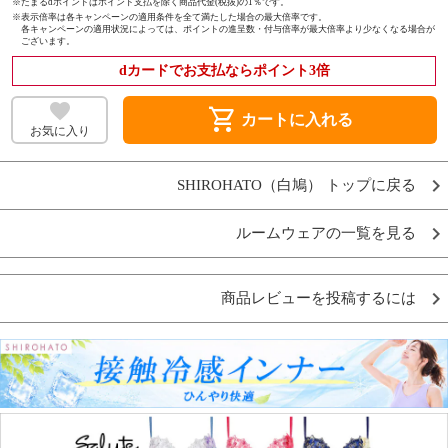
※たまるdポイントはポイント支払を除く商品代金(税抜)の1％です。
※
表示倍率は各キャンペーンの適用条件を全て満たした場合の最大倍率です。
各キャンペーンの適用状況によっては、ポイントの進呈数・付与倍率が最大倍率より少なくなる場合が
ございます。
dカードでお支払ならポイント3倍
shopping_cart
カートに入れる
お気に入り
SHIROHATO（白鳩） トップに戻る
ルームウェアの一覧を見る
商品レビューを投稿するには