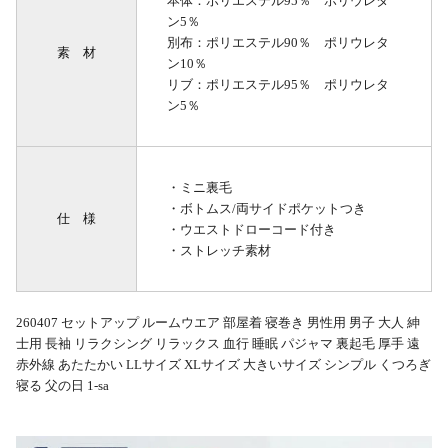
本体：ポリエステル95％ ポリウレタ
ン5％
別布：ポリエステル90％ ポリウレタ
素 材
ン10％
リブ：ポリエステル95％ ポリウレタ
ン5％
・ミニ裏毛
・ボトムス/両サイドポケットつき
仕 様
・ウエストドローコード付き
・ストレッチ素材
260407 セットアップ ルームウエア 部屋着 寝巻き 男性用 男子 大人 紳
士用 長袖 リラクシング リラックス 血行 睡眠 パジャマ 裏起毛 厚手 遠
赤外線 あたたかい LLサイズ XLサイズ 大きいサイズ シンプル くつろぎ
寝る 父の日 1-sa