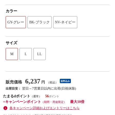
カラー
GY-グレー
BK-ブラック
NV-ネイビー
サイズ
M
L
LL
6,237
販売価格
送料込み
円
（税込）
翌日～7営業日以内に出荷(日祝休除)
出荷目安：
たまるdポイント
56
（通常）
+キャンペーンポイント
最大10倍
（期間・用途限定）
各キャンペーン詳細およびエントリーはこちら