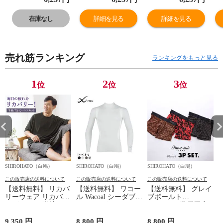
ウェア 上下セッ
ウェア 上下セッ
ウェア 上下セッ
ウ
ト レディース 血
ト レディース 血
ト レディース 血
ト
在庫なし
詳細を見る
詳細を見る
行促進 セットア
行促進 セットア
行促進 セットア
行
ップ テラックス
ップ テラックス
ップ テラックス
ッ
パジャマ
パジャマ
パジャマ
パ
売れ筋ランキング
ランキングをもっと見る
1
2
3
位
位
位
SHIROHATO（白鳩）
SHIROHATO（白鳩）
SHIROHATO（白鳩）
S
この販売店の送料について
この販売店の送料について
この販売店の送料について
【送料無料】 リカバ
【送料無料】 ワコー
【送料無料】 グレイ
リーウェア リカバリ
ル Wacoal シーダブリ
ブボールト
ーパジャマ 半袖 メ
ューエックス CW-X
Gravevault 数量限定
ンズ 上下セット ル
Mens JAO009
M L XL サイズ ボク
ームウェア パジャマ
JYURYU 柔流 ジュウ
サーパンツ おまかせ
9,350 円
8,800 円
8,800 円
9