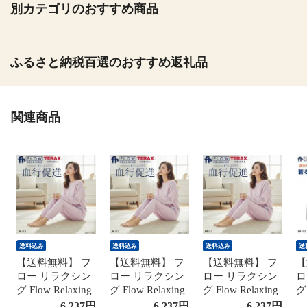
別カテゴリのおすすめ商品
ふるさと納税百選のおすすめ返礼品
関連商品
送料込み
送料込み
送料込み
送
【送料無料】 フ
【送料無料】 フ
【送料無料】 フ
【
ロー リラクシン
ロー リラクシン
ロー リラクシン
ロ
グ Flow Relaxing
グ Flow Relaxing
グ Flow Relaxing
グ 
ミニ裏毛 ルーム
ミニ裏毛 ルーム
ミニ裏毛 ルーム
ミ
6,237
円
6,237
円
6,237
円