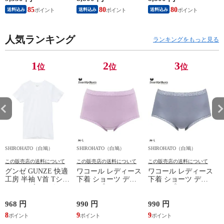
リカバリーケア 7分
リュウ メンズ トッ
3P 福袋 ショート ロ
85
80
80
8
送料込み
送料込み
送料込み
丈パンツ 疲労回復
プ SML ハイネック
ーライズ 3枚セット
セルヴァン 一般医療
長袖 スポーツ
日本製
機器
人気ランキング
ランキングをもっと見る
1
2
3
位
位
位
SHIROHATO（白鳩）
SHIROHATO（白鳩）
SHIROHATO（白鳩）
S
この販売店の送料について
この販売店の送料について
この販売店の送料について
グンゼ GUNZE 快適
ワコール レディース
ワコール レディース
工房 半袖 V首 Tシャ
下着 ショーツ ディ
下着 ショーツ ディ
ツ メンズ インナー
アヒップショーツ
アヒップショーツ
綿100％ Vネック 日
DearHip Shorts 綿混
DearHip Shorts 綿混
本製 抗菌防臭
スタンダード ノーマ
スタンダード ノーマ
968 円
990 円
990 円
7
ルショーツ ML
ルショーツ ML
8
9
9
6
Wacoal
Wacoal