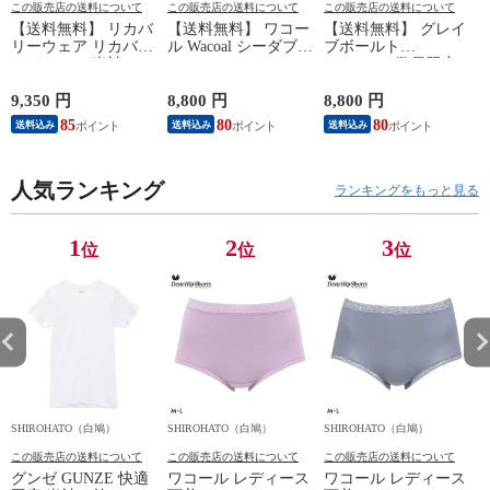
この販売店の送料について
この販売店の送料について
この販売店の送料について
【送料無料】 リカバ
【送料無料】 ワコー
【送料無料】 グレイ
リーウェア リカバリ
ル Wacoal シーダブリ
ブボールト
ーパジャマ 半袖 メ
ューエックス CW-X
Gravevault 数量限定
ンズ 上下セット ル
Mens JAO009
M L XL サイズ ボク
ームウェア パジャマ
JYURYU 柔流 ジュウ
サーパンツ おまかせ
9,350 円
8,800 円
8,800 円
9
リカバリーケア 7分
リュウ メンズ トッ
3P 福袋 ショート ロ
85
80
80
8
送料込み
送料込み
送料込み
丈パンツ 疲労回復
プ SML ハイネック
ーライズ 3枚セット
セルヴァン 一般医療
長袖 スポーツ
日本製
機器
人気ランキング
ランキングをもっと見る
1
2
3
位
位
位
SHIROHATO（白鳩）
SHIROHATO（白鳩）
SHIROHATO（白鳩）
S
この販売店の送料について
この販売店の送料について
この販売店の送料について
グンゼ GUNZE 快適
ワコール レディース
ワコール レディース