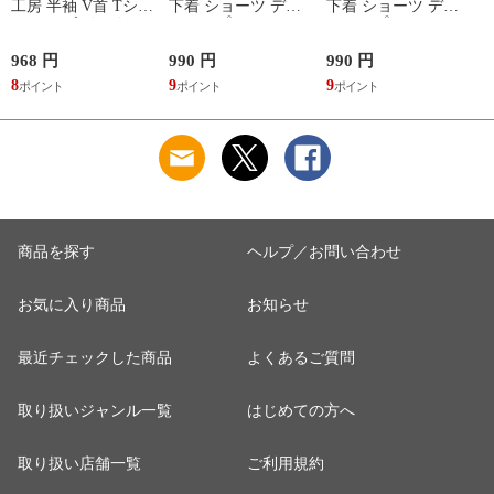
工房 半袖 V首 Tシャ
下着 ショーツ ディ
下着 ショーツ ディ
ツ メンズ インナー
アヒップショーツ
アヒップショーツ
綿100％ Vネック 日
DearHip Shorts 綿混
DearHip Shorts 綿混
本製 抗菌防臭
スタンダード ノーマ
スタンダード ノーマ
968 円
990 円
990 円
7
ルショーツ ML
ルショーツ ML
8
9
9
6
Wacoal
Wacoal
商品を探す
ヘルプ／お問い合わせ
お気に入り商品
お知らせ
最近チェックした商品
よくあるご質問
取り扱いジャンル一覧
はじめての方へ
取り扱い店舗一覧
ご利用規約