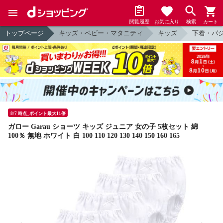
閲覧履歴
お気に入り
検索
カート
トップページ
キッズ・ベビー・マタニティ
キッズ
下着・パ
8/7 時点_ポイント最大11倍
ガロー Garau ショーツ キッズ ジュニア 女の子 5枚セット 綿
100％ 無地 ホワイト 白 100 110 120 130 140 150 160 165