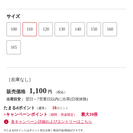
サイズ
100
110
120
130
140
150
160
165
［在庫なし］
1,100
販売価格
円
（税込）
翌日～7営業日以内に出荷(日祝休除)
出荷目安：
たまるdポイント
10
（通常）
+キャンペーンポイント
最大10倍
（期間・用途限定）
各キャンペーン詳細およびエントリーはこちら
※たまるdポイントはポイント支払を除く商品代金(税抜)の1％です。