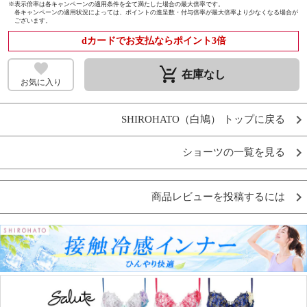
※
表示倍率は各キャンペーンの適用条件を全て満たした場合の最大倍率です。
各キャンペーンの適用状況によっては、ポイントの進呈数・付与倍率が最大倍率より少なくなる場合が
ございます。
dカードでお支払ならポイント3倍
remove_shopping_cart
在庫なし
お気に入り
SHIROHATO（白鳩） トップに戻る
ショーツの一覧を見る
商品レビューを投稿するには