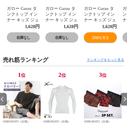
ガロー Garau タ
ガロー Garau タ
ガロー Garau タ
ガ
ンクトップ イン
ンクトップ イン
ンクトップ イン
ン
ナー キッズ ジュ
ナー キッズ ジュ
ナー キッズ ジュ
ナ
ニア 女の子 3枚
ニア 女の子 3枚
ニア 女の子 3枚
ニ
1,628
円
1,628
円
1,628
円
セット 綿100％
セット 綿100％
セット 綿100％
セ
フルーツ総柄
フルーツ総柄
フルーツ総柄
フ
在庫なし
在庫なし
詳細を見る
100 110 120 130
100 110 120 130
100 110 120 130
10
140
140
140
14
売れ筋ランキング
ランキングをもっと見る
1
2
3
位
位
位
SHIROHATO（白鳩）
SHIROHATO（白鳩）
SHIROHATO（白鳩）
S