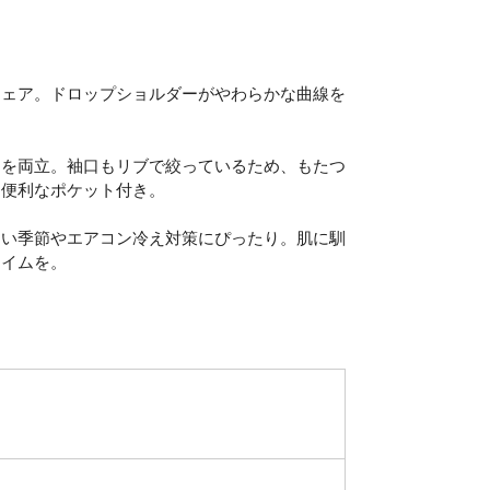
。
ウェア。ドロップショルダーがやわらかな曲線を
さを両立。袖口もリブで絞っているため、もたつ
る便利なポケット付き。
しい季節やエアコン冷え対策にぴったり。肌に馴
タイムを。