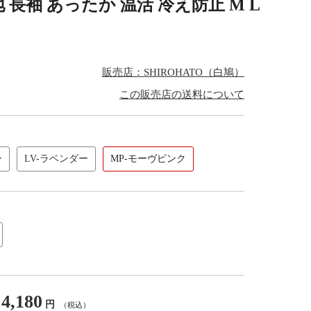
長袖 あったか 温活 冷え防止 M L
販売店：SHIROHATO（白鳩）
この販売店の送料について
ー
LV-ラベンダー
MP-モーヴピンク
4,180
円
（税込）