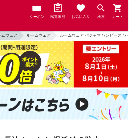
クーポン
閲覧履歴
お気に入り
検索
カート
ームウェア
ルームウェア
ルームウェア パジャマ ワンピース ワッフル生