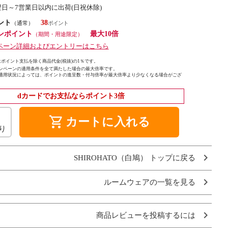
翌日～7営業日以内に出荷(日祝休除)
ント
38
（通常）
ンポイント
最大10倍
（期間・用途限定）
ペーン詳細およびエントリーはこちら
ポイント支払を除く商品代金(税抜)の1％です。
ンペーンの適用条件を全て満たした場合の最大倍率です。
適用状況によっては、ポイントの進呈数・付与倍率が最大倍率より少なくなる場合がござ
dカードでお支払ならポイント3倍
shopping_cart
カートに入れる
り
SHIROHATO（白鳩） トップに戻る
ルームウェアの一覧を見る
商品レビューを投稿するには