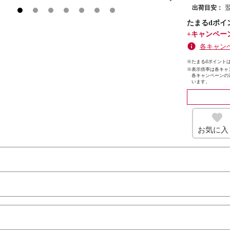
出荷目安：
たまるdポイ
+キャンペー
各キャン
※たまるdポイントは
※
表示倍率は各キャ
各キャンペーンの
います。
お気に入