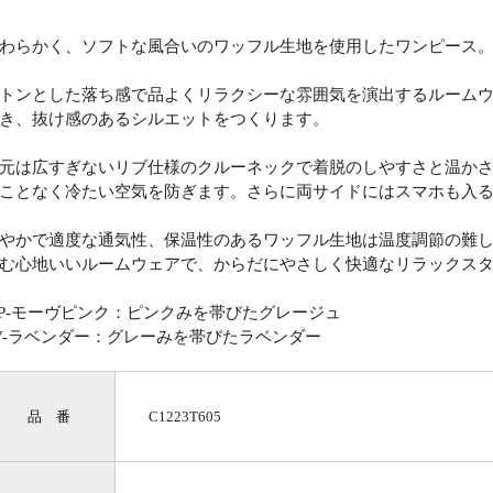
わらかく、ソフトな風合いのワッフル生地を使用したワンピース
トンとした落ち感で品よくリラクシーな雰囲気を演出するルーム
き、抜け感のあるシルエットをつくります。
元は広すぎないリブ仕様のクルーネックで着脱のしやすさと温か
ことなく冷たい空気を防ぎます。さらに両サイドにはスマホも入
やかで適度な通気性、保温性のあるワッフル生地は温度調節の難
む心地いいルームウェアで、からだにやさしく快適なリラックス
P-モーヴピンク：ピンクみを帯びたグレージュ
V-ラベンダー：グレーみを帯びたラベンダー
品 番
C1223T605