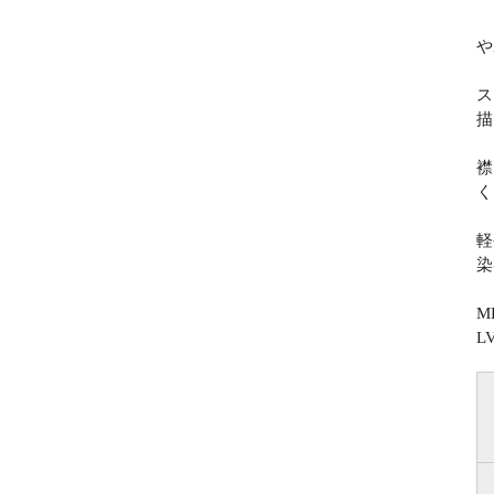
や
ス
描
襟
く
軽
染
M
L