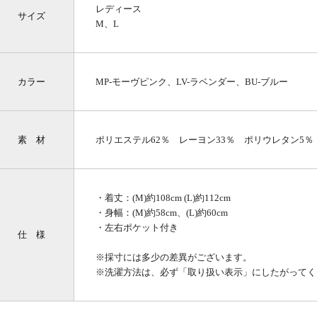
レディース
サイズ
M、L
カラー
MP-モーヴピンク、LV-ラベンダー、BU-ブルー
素 材
ポリエステル62％ レーヨン33％ ポリウレタン5％
・着丈：(M)約108cm (L)約112cm
・身幅：(M)約58cm、(L)約60cm
・左右ポケット付き
仕 様
※採寸には多少の差異がございます。
※洗濯方法は、必ず「取り扱い表示」にしたがってく