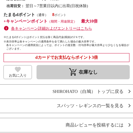
翌日～7営業日以内に出荷(日祝休除)
出荷目安：
たまるdポイント
8
（通常）
+キャンペーンポイント
最大10倍
（期間・用途限定）
各キャンペーン詳細およびエントリーはこちら
※たまるdポイントはポイント支払を除く商品代金(税抜)の1％です。
※
表示倍率は各キャンペーンの適用条件を全て満たした場合の最大倍率です。
各キャンペーンの適用状況によっては、ポイントの進呈数・付与倍率が最大倍率より少なくなる場合が
ございます。
dカードでお支払ならポイント3倍
remove_shopping_cart
在庫なし
お気に入り
SHIROHATO（白鳩） トップに戻る
スパッツ・レギンスの一覧を見る
商品レビューを投稿するには