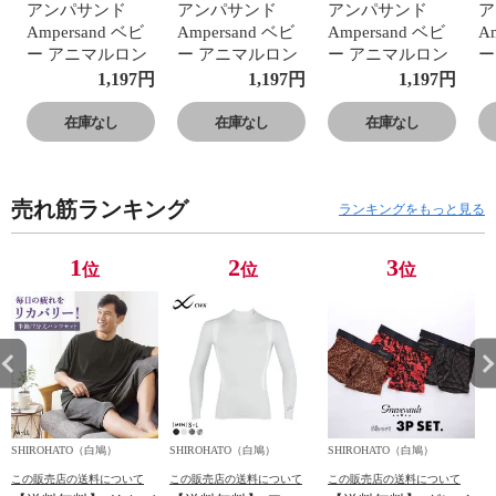
アンパサンド
アンパサンド
アンパサンド
ア
Ampersand ベビ
Ampersand ベビ
Ampersand ベビ
A
ー アニマルロン
ー アニマルロン
ー アニマルロン
ー
パース 半袖
パース 半袖
パース 半袖
パ
1,197
円
1,197
円
1,197
円
在庫なし
在庫なし
在庫なし
売れ筋ランキング
ランキングをもっと見る
1
2
3
位
位
位
SHIROHATO（白鳩）
SHIROHATO（白鳩）
SHIROHATO（白鳩）
S
この販売店の送料について
この販売店の送料について
この販売店の送料について