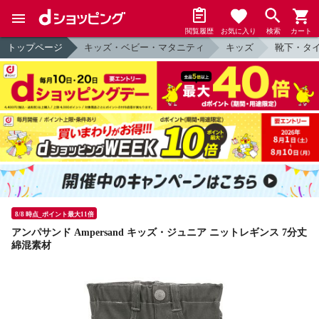
閲覧履歴
お気に入り
検索
カート
トップページ
キッズ・ベビー・マタニティ
キッズ
靴下・タ
8/8 時点_ポイント最大11倍
アンパサンド Ampersand キッズ・ジュニア ニットレギンス 7分丈
綿混素材