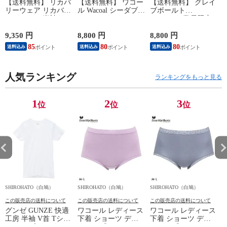
【送料無料】 リカバ
【送料無料】 ワコー
【送料無料】 グレイ
リーウェア リカバリ
ル Wacoal シーダブリ
ブボールト
ーパジャマ 半袖 メ
ューエックス CW-X
Gravevault 数量限定
ンズ 上下セット ル
Mens JAO009
M L XL サイズ ボク
ームウェア パジャマ
JYURYU 柔流 ジュウ
サーパンツ おまかせ
9,350 円
8,800 円
8,800 円
9
リカバリーケア 7分
リュウ メンズ トッ
3P 福袋 ショート ロ
85
80
80
8
送料込み
送料込み
送料込み
丈パンツ 疲労回復
プ SML ハイネック
ーライズ 3枚セット
セルヴァン 一般医療
長袖 スポーツ
日本製
機器
人気ランキング
ランキングをもっと見る
1
2
3
位
位
位
SHIROHATO（白鳩）
SHIROHATO（白鳩）
SHIROHATO（白鳩）
S
この販売店の送料について
この販売店の送料について
この販売店の送料について
グンゼ GUNZE 快適
ワコール レディース
ワコール レディース
工房 半袖 V首 Tシャ
下着 ショーツ ディ
下着 ショーツ ディ
ツ メンズ インナー
アヒップショーツ
アヒップショーツ