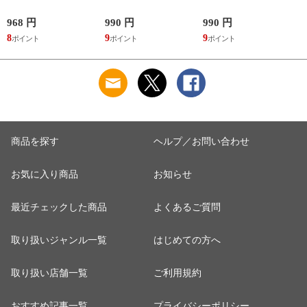
綿100％ Vネック 日
DearHip Shorts 綿混
DearHip Shorts 綿混
本製 抗菌防臭
スタンダード ノーマ
スタンダード ノーマ
968 円
990 円
990 円
7
ルショーツ ML
ルショーツ ML
8
9
9
6
Wacoal
Wacoal
商品を探す
ヘルプ／お問い合わせ
お気に入り商品
お知らせ
最近チェックした商品
よくあるご質問
取り扱いジャンル一覧
はじめての方へ
取り扱い店舗一覧
ご利用規約
おすすめ記事一覧
プライバシーポリシー