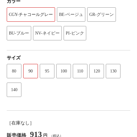
カラー
CGY-チャコールグレー
BE-ベージュ
GR-グリーン
BU-ブルー
NV-ネイビー
PI-ピンク
サイズ
80
90
95
100
110
120
130
140
［在庫なし］
913
販売価格
円
（税込）