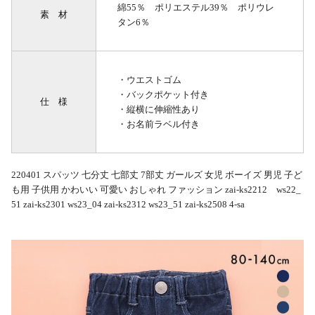
綿55％ ポリエステル39％ ポリウレ
素 材
タン6％
・ウエストゴム
・バックポケット付き
仕 様
・縦横に伸縮性あり
・お名前ラベル付き
220401 スパッツ 七分丈 七部丈 7部丈 ガールズ 女児 ボーイズ 男児 子ど
も用 子供用 かわいい 可愛い おしゃれ ファッション zai-ks2212 ws22_
51 zai-ks2301 ws23_04 zai-ks2312 ws23_51 zai-ks2508 4-sa