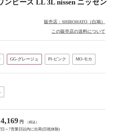
ス LL 3L nissen ニッセン
販売店：SHIROHATO（白鳩）
この販売店の送料について
ー
GG-グレージュ
PI-ピンク
MO-モカ
L
4,169
円
（税込）
翌日～7営業日以内に出荷(日祝休除)