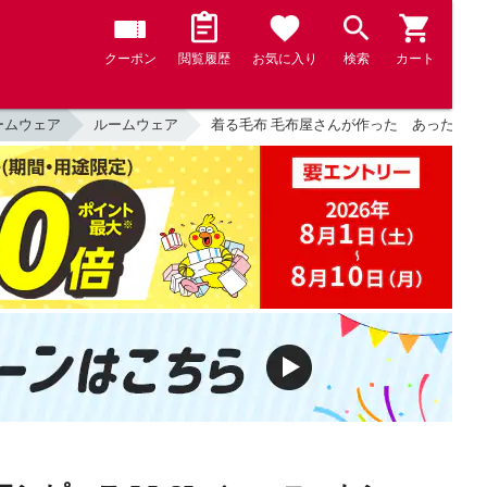
クーポン
閲覧履歴
お気に入り
検索
カート
ームウェア
ルームウェア
着る毛布 毛布屋さんが作った あったかルームワン