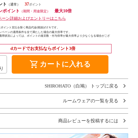
ント
37
（通常）
ンポイント
最大10倍
（期間・用途限定）
ペーン詳細およびエントリーはこちら
ポイント支払を除く商品代金(税抜)の1％です。
ンペーンの適用条件を全て満たした場合の最大倍率です。
適用状況によっては、ポイントの進呈数・付与倍率が最大倍率より少なくなる場合がござ
dカードでお支払ならポイント3倍
shopping_cart
カートに入れる
り
SHIROHATO（白鳩） トップに戻る
ルームウェアの一覧を見る
商品レビューを投稿するには