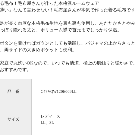
る毛布！毛布屋さんが作った本格派ルームウェア
薄い」なんて言わせない！毛布屋さんが本気で作った着る毛布で
足が長く肉厚な本格毛布生地を表も裏も使用し、あたたかさとや
っぽり隠れる丈と、ボリューム襟で首元までしっかり保温。
ボタンを開ければガウンとしても活躍し、パジャマの上からさっ
、両サイドの大きめポケットも便利。
家庭で丸洗いOKなので、いつでも清潔。極上の肌触りと暖かさで
おすすめです。
品 番
C47VQW120E009LL
レディース
サイズ
LL、3L