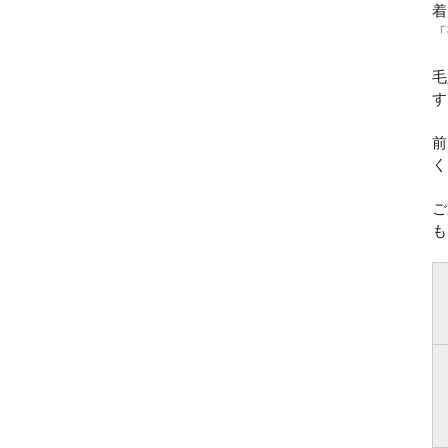
着
「
毛
す
前
く
ご
も