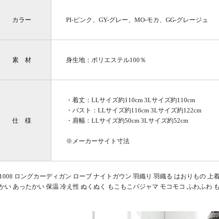
カラー
PI-ピンク、GY-グレー、MO-モカ、GG-グレージュ
素 材
身生地：ポリエステル100％
・着丈：LLサイズ約110cm 3Lサイズ約110cm
・バスト：LLサイズ約116cm 3Lサイズ約122cm
仕 様
・肩幅：LLサイズ約50cm 3Lサイズ約52cm
※メーカーサイト寸法
51008 ロングカーディガン ローブ ナイトガウン 羽織り 羽織る はおりもの 上着
かい あったかい 保温 冷え性 ぬくぬく もこもこパジャマ モコモコ ふわふわ 