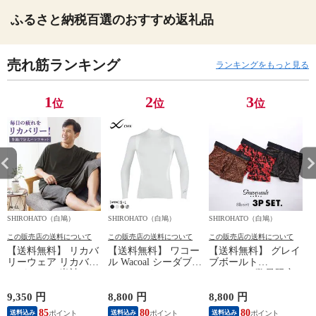
ふるさと納税百選のおすすめ返礼品
売れ筋ランキング
ランキングをもっと見る
1
2
3
位
位
位
SHIROHATO（白鳩）
SHIROHATO（白鳩）
SHIROHATO（白鳩）
S
この販売店の送料について
この販売店の送料について
この販売店の送料について
【送料無料】 リカバ
【送料無料】 ワコー
【送料無料】 グレイ
リーウェア リカバリ
ル Wacoal シーダブリ
ブボールト
ーパジャマ 半袖 メ
ューエックス CW-X
Gravevault 数量限定
ンズ 上下セット ル
Mens JAO009
M L XL サイズ ボク
ームウェア パジャマ
JYURYU 柔流 ジュウ
サーパンツ おまかせ
9,350 円
8,800 円
8,800 円
9
リカバリーケア 7分
リュウ メンズ トッ
3P 福袋 ショート ロ
85
80
80
8
送料込み
送料込み
送料込み