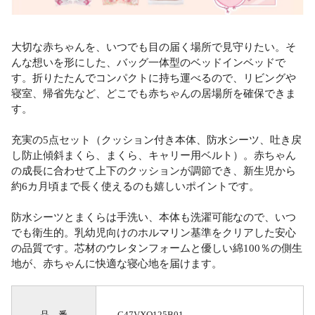
大切な赤ちゃんを、いつでも目の届く場所で見守りたい。そ
んな想いを形にした、バッグ一体型のベッドインベッドで
す。折りたたんでコンパクトに持ち運べるので、リビングや
寝室、帰省先など、どこでも赤ちゃんの居場所を確保できま
す。
充実の5点セット（クッション付き本体、防水シーツ、吐き戻
し防止傾斜まくら、まくら、キャリー用ベルト）。赤ちゃん
の成長に合わせて上下のクッションが調節でき、新生児から
約6カ月頃まで長く使えるのも嬉しいポイントです。
防水シーツとまくらは手洗い、本体も洗濯可能なので、いつ
でも衛生的。乳幼児向けのホルマリン基準をクリアした安心
の品質です。芯材のウレタンフォームと優しい綿100％の側生
地が、赤ちゃんに快適な寝心地を届けます。
品 番
C47VXQ125B01