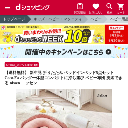
閲覧履歴
お気に入り
検索
カート
トップページ
キッズ・ベビー・マタニティ
ベビー
ベビー用
8/7 時点_ポイント最大11倍
【送料無料】 新生児 折りたたみ ベッドインベッド5点セット
Coco.Fa バッグ一体型コンパクトに持ち運び ベビー布団 洗濯でき
る nissen ニッセン