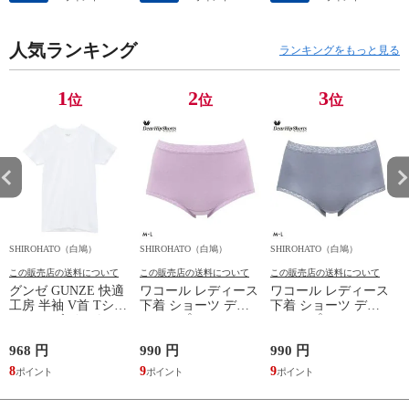
丈パンツ 疲労回復
プ SML ハイネック
ーライズ 3枚セット
セルヴァン 一般医療
長袖 スポーツ
日本製
機器
人気ランキング
ランキングをもっと見る
1
2
3
位
位
位
SHIROHATO（白鳩）
SHIROHATO（白鳩）
SHIROHATO（白鳩）
S
この販売店の送料について
この販売店の送料について
この販売店の送料について
グンゼ GUNZE 快適
ワコール レディース
ワコール レディース
工房 半袖 V首 Tシャ
下着 ショーツ ディ
下着 ショーツ ディ
ツ メンズ インナー
アヒップショーツ
アヒップショーツ
綿100％ Vネック 日
DearHip Shorts 綿混
DearHip Shorts 綿混
本製 抗菌防臭
スタンダード ノーマ
スタンダード ノーマ
968 円
990 円
990 円
7
ルショーツ ML
ルショーツ ML
8
9
9
6
Wacoal
Wacoal