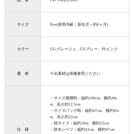
サイズ
Free(使用月齢：新生児～約6ヶ月)
カラー
GG-グレージュ、GY-グレー、PI-ピンク
素 材
※全素材は画像参照ください
・サイズ展開時：縦約100cm、横約46c
m、高さ約12.5cm
・サイズバッグ時：縦約47cm、横約45c
m、高さ約22cm
・枕サイズ：縦約18m、横約23cm
仕 様
・防水シーツ：縦約43cm、横約97cm