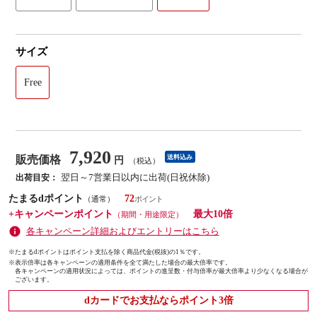
サイズ
Free
7,920
販売価格
送料込み
円
（税込）
翌日～7営業日以内に出荷(日祝休除)
出荷目安：
たまるdポイント
72
（通常）
+キャンペーンポイント
最大10倍
（期間・用途限定）
各キャンペーン詳細およびエントリーはこちら
※たまるdポイントはポイント支払を除く商品代金(税抜)の1％です。
※
表示倍率は各キャンペーンの適用条件を全て満たした場合の最大倍率です。
各キャンペーンの適用状況によっては、ポイントの進呈数・付与倍率が最大倍率より少なくなる場合が
ございます。
dカードでお支払ならポイント3倍