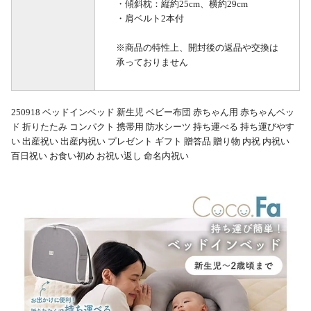
・傾斜枕：縦約25cm、横約29cm
・肩ベルト2本付
※商品の特性上、開封後の返品や交換は
承っておりません
250918 ベッドインベッド 新生児 ベビー布団 赤ちゃん用 赤ちゃんベッ
ド 折りたたみ コンパクト 携帯用 防水シーツ 持ち運べる 持ち運びやす
い 出産祝い 出産内祝い プレゼント ギフト 贈答品 贈り物 内祝 内祝い
百日祝い お食い初め お祝い返し 命名内祝い