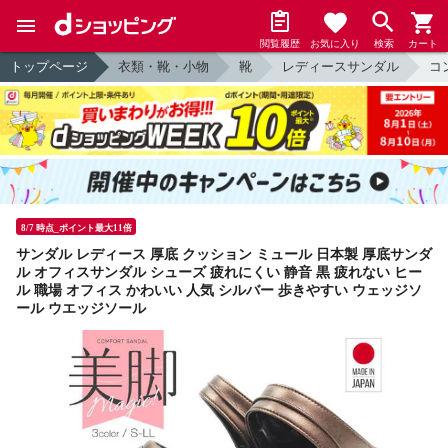
閲覧履歴
お気に入り
検索
カート
トップページ
衣類・靴・小物
靴
レディースサンダル
コ
8/7 時点_ポイント最大11倍
サンダル レディース 厚底 クッション ミュール 日本製 厚底サンダ
ル オフィスサンダル シューズ 疲れにくい 静音 黒 疲れない ヒー
ル 職場 オフィス かわいい 人気 シルバー 歩きやすい ウェッジソ
ール ウエッジソール