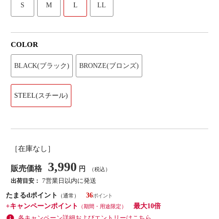
S
M
L
LL
COLOR
BLACK(ブラック)
BRONZE(ブロンズ)
STEEL(スチール)
［在庫なし］
3,990
販売価格
円
（税込）
7営業日以内に発送
出荷目安：
たまるdポイント
36
（通常）
+キャンペーンポイント
最大10倍
（期間・用途限定）
各キャンペーン詳細およびエントリーはこちら