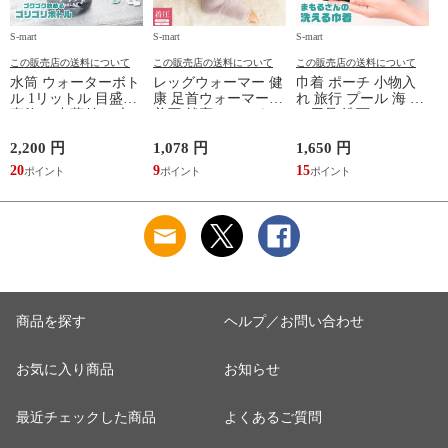
S-mart
S-mart
S-mart
S-
この販売店の送料について
この販売店の送料について
この販売店の送料について
水筒 ウォーターボト
レッグウォーマー 健
巾着 ポーチ 小物入
ル 1リットル 目盛り
康 足首ウォーマー
れ 旅行 プール 海 バ
直飲み 中蓋付き 大
着圧 就寝 おしゃれ
ス用品 洗面セット
容量 かわいい 軽い
冷え靴下 ソックス
洗える ゴリラ 銭湯
マイボトル 動物 ア
ふんわり 足湯のよう
サウナ ごリラックス
2,200 円
1,078 円
1,650 円
2
ニマル ゴリラ ごリ
なぽかぽかナイトウ
まもるさんの洗える
20
9
15
2
ラックス ゴリゴリボ
ォーマー inf-26
巾着 ブラック 黒
トル
商品を探す
ヘルプ／お問い合わせ
お気に入り商品
お知らせ
最近チェックした商品
よくあるご質問