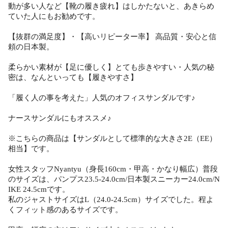
動が多い人など【靴の履き疲れ】はしかたないと、あきらめ
ていた人にもお勧めです。
【抜群の満足度】・【高いリピーター率】 高品質・安心と信
頼の日本製。
柔らかい素材が【足に優しく】とても歩きやすい・人気の秘
密は、なんといっても【履きやすさ】
「履く人の事を考えた」人気のオフィスサンダルです♪
ナースサンダルにもオススメ♪
※こちらの商品は【サンダルとして標準的な大きさ2E（EE）
相当】です。
女性スタッフNyantyu（身長160cm・甲高・かなり幅広）普段
のサイズは、パンプス23.5-24.0cm/日本製スニーカー24.0cm/N
IKE 24.5cmです。
私のジャストサイズはL（24.0-24.5cm）サイズでした。程よ
くフィット感のあるサイズです。