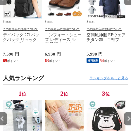
S-mart
S-mart
S-mart
S-
この販売店の送料について
この販売店の送料について
この販売店の送料について
デイパック 27l バッ
コンフォートシュー
空調風神服 EFウェア
クパック リュック
ズ レディース 4e 幅
チタン加工半袖ブル
サイズ ブランド ロ
広 防滑 サイドファ
ゾン ベスト ファン
ゴ プリント かばん
スナー ウォーキング
対応 半袖 ブルゾン
鞄 機内持ち込み 夏
シューズ 黒 トパー
ジャケット 遮熱 作
ド
7,590 円
6,930 円
5,990 円
5
スラッシャー
ズ モア 靴 カジュア
業服 作業着 上着 ア
69
63
54
4
送料無料
THRASHER r1929
ルシューズ 外反母趾
タックベース KF100
1
歩きやすい シニア
ミセス ファッション
人気ランキング
50代 60代 母の日 ギ
ランキングをもっと見る
フト プレゼント グ
レー ベージュ
TOPAZ 1410
1
2
3
位
位
位