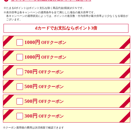
※たまるdポイントはポイント支払を除く商品代金(税抜)の1％です。
※
表示倍率は各キャンペーンの適用条件を全て満たした場合の最大倍率です。
各キャンペーンの適用状況によっては、ポイントの進呈数・付与倍率が最大倍率より少なくなる場合が
ございます。
dカードでお支払ならポイント3倍
1000円
OFFクーポン
1000円
OFFクーポン
700円
OFFクーポン
500円
OFFクーポン
500円
OFFクーポン
300円
OFFクーポン
※クーポン適用後の費用は決済画面で確認できます