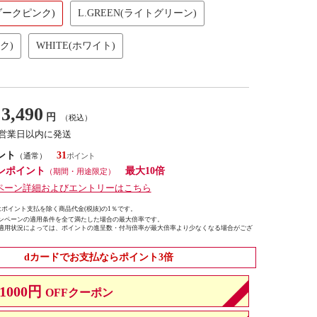
(ダークピンク)
L.GREEN(ライトグリーン)
ク)
WHITE(ホワイト)
3,490
円
（税込）
7営業日以内に発送
ント
31
（通常）
ンポイント
最大10倍
（期間・用途限定）
ペーン詳細およびエントリーはこちら
ポイント支払を除く商品代金(税抜)の1％です。
ンペーンの適用条件を全て満たした場合の最大倍率です。
適用状況によっては、ポイントの進呈数・付与倍率が最大倍率より少なくなる場合がござ
dカードでお支払ならポイント3倍
1000円
OFFクーポン