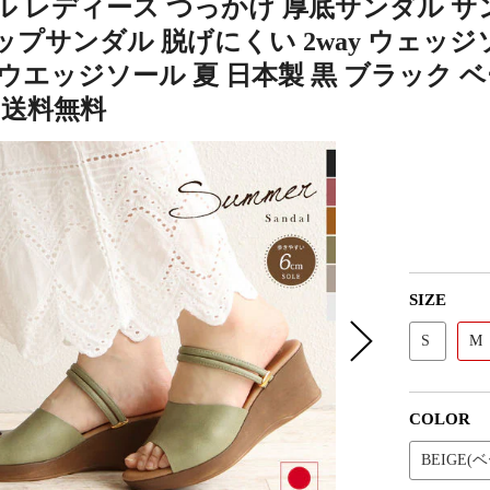
ル レディース つっかけ 厚底サンダル サ
プサンダル 脱げにくい 2way ウェッジ
ウエッジソール 夏 日本製 黒 ブラック ベ
2 送料無料
SIZE
S
M
COLOR
BEIGE(