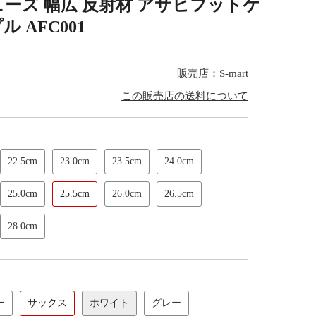
ーズ 幅広 反射材 アサヒフットケ
 AFC001
販売店：S-mart
この販売店の送料について
22.5cm
23.0cm
23.5cm
24.0cm
25.0cm
25.5cm
26.0cm
26.5cm
28.0cm
ー
サックス
ホワイト
グレー