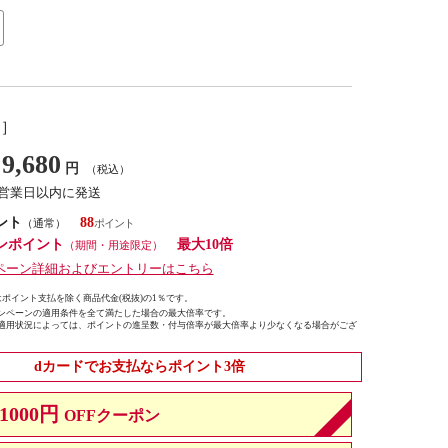
し］
9,680
円
（税込）
7営業日以内に発送
ント
88
（通常）
ンポイント
最大10倍
（期間・用途限定）
ペーン詳細およびエントリーはこちら
ポイント支払を除く商品代金(税抜)の1％です。
ンペーンの適用条件を全て満たした場合の最大倍率です。
適用状況によっては、ポイントの進呈数・付与倍率が最大倍率より少なくなる場合がござ
dカードでお支払ならポイント3倍
1000円
OFFクーポン