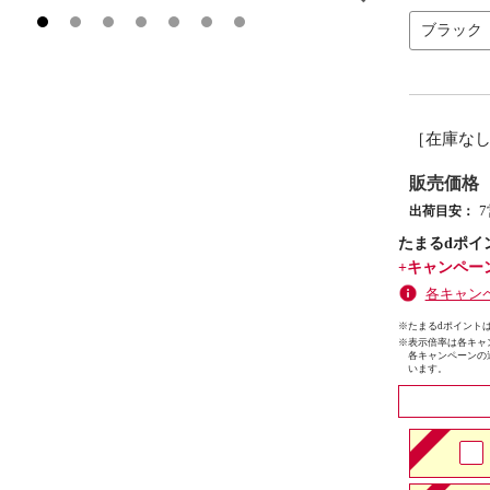
ブラック
［在庫な
販売価格
出荷目安：
たまるdポイ
+キャンペー
各キャン
※たまるdポイントは
※
表示倍率は各キャ
各キャンペーンの
います。