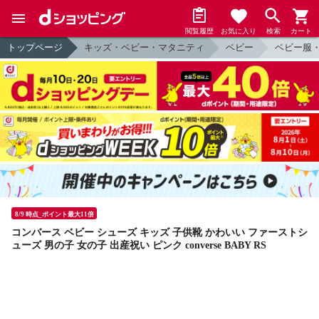
閲覧履歴
お気に入り
検索
カート
トップページ
キッズ・ベビー・マタニティ
ベビー
ベビー服
8/9 時点_ポイント最大11倍
コンバース ベビー シューズ キッズ 子供靴 かわいい ファーストシ
ューズ 男の子 女の子 出産祝い ピンク converse BABY RS