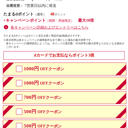
7営業日以内に発送
出荷目安：
たまるdポイント
48
（通常）
+キャンペーンポイント
最大10倍
（期間・用途限定）
各キャンペーン詳細およびエントリーはこちら
※たまるdポイントはポイント支払を除く商品代金(税抜)の1％です。
※
表示倍率は各キャンペーンの適用条件を全て満たした場合の最大倍率です。
各キャンペーンの適用状況によっては、ポイントの進呈数・付与倍率が最大倍率より少なくなる場合が
ございます。
dカードでお支払ならポイント3倍
1000円
OFFクーポン
1000円
OFFクーポン
700円
OFFクーポン
500円
OFFクーポン
500円
OFFクーポン