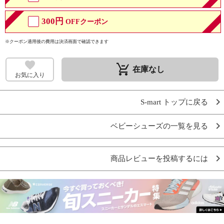
300円
OFFクーポン
※クーポン適用後の費用は決済画面で確認できます
remove_shopping_cart
在庫なし
お気に入り
S-mart トップに戻る
ベビーシューズの一覧を見る
商品レビューを投稿するには