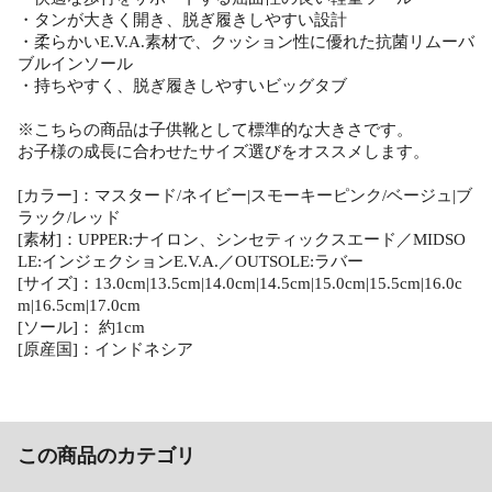
・タンが大きく開き、脱ぎ履きしやすい設計
・柔らかいE.V.A.素材で、クッション性に優れた抗菌リムーバ
ブルインソール
・持ちやすく、脱ぎ履きしやすいビッグタブ
※こちらの商品は子供靴として標準的な大きさです。
お子様の成長に合わせたサイズ選びをオススメします。
[カラー]：マスタード/ネイビー|スモーキーピンク/ベージュ|ブ
ラック/レッド
[素材]：UPPER:ナイロン、シンセティックスエード／MIDSO
LE:インジェクションE.V.A.／OUTSOLE:ラバー
[サイズ]：13.0cm|13.5cm|14.0cm|14.5cm|15.0cm|15.5cm|16.0c
m|16.5cm|17.0cm
[ソール]： 約1cm
[原産国]：インドネシア
この商品のカテゴリ