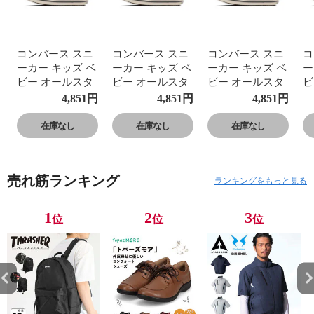
コンバース スニ
コンバース スニ
コンバース スニ
コ
ーカー キッズ ベ
ーカー キッズ ベ
ーカー キッズ ベ
ー
ビー オールスタ
ビー オールスタ
ビー オールスタ
ビ
ー イージーテー
ー イージーテー
ー イージーテー
ー
4,851
円
4,851
円
4,851
円
プ 子供靴
プ 子供靴
プ 子供靴
プ
CONVERSE
CONVERSE
CONVERSE
C
在庫なし
在庫なし
在庫なし
BABY ALL STAR
BABY ALL STAR
BABY ALL STAR
B
N EASYTAPE
N EASYTAPE
N EASYTAPE
N
売れ筋ランキング
ランキングをもっと見る
1
2
3
位
位
位