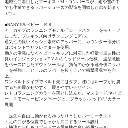
地域性に着目したマーキス・M・コンバースが、雨や雪の中
でも作業できるラバーシューズの製造を開始したのが始まり
です。
■BABY RS/ベビー ＲＳ
アーカイブのランニングモデル「ロードスター」をモチーフ
にした、プレキッズ向けランニングモデル。
通気性の良いメッシュ素材のアッパーに、カウンター部分に
はポイントでリフレクターを使用。
動きの活発になるベビー～キッズに対応した軽量で屈曲性の
良いインジェクションE.V.A.のミッドソール仕様。 波型意匠
をベースにしたアウトソールは、負荷のかかる踵外側にラバ
ーを補強し、ヒールのラバーを抜くことで衝撃吸収性を向
上。
ワンベルトタイプでベルト先にはタブ、踵にはループが付属
するため履かせやすく、履きやすいデザイン。
レトロランニングカラーを落とし込んだ、マスタード/ネイビ
ー、スモーキーピンク/ベージュ、ブラック/レッドの3カラー
展開。
・足先を自由に動かせるゆったりとしたルーミーラスト
・足の曲がる位置でしっかり屈曲するソール設計
・快適な歩行をサポートする屈曲性の良い軽量ソール