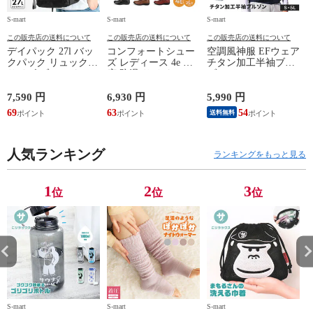
S-mart
S-mart
S-mart
S-
この販売店の送料について
この販売店の送料について
この販売店の送料について
デイパック 27l バッ
コンフォートシュー
空調風神服 EFウェア
クパック リュック
ズ レディース 4e 幅
チタン加工半袖ブル
サイズ ブランド ロ
広 防滑 サイドファ
ゾン ベスト ファン
ゴ プリント かばん
スナー ウォーキング
対応 半袖 ブルゾン
鞄 機内持ち込み 夏
シューズ 黒 トパー
ジャケット 遮熱 作
ド
7,590 円
6,930 円
5,990 円
5
スラッシャー
ズ モア 靴 カジュア
業服 作業着 上着 ア
69
63
54
4
送料無料
THRASHER r1929
ルシューズ 外反母趾
タックベース KF100
1
歩きやすい シニア
ミセス ファッション
人気ランキング
50代 60代 母の日 ギ
ランキングをもっと見る
フト プレゼント グ
レー ベージュ
TOPAZ 1410
1
2
3
位
位
位
S-mart
S-mart
S-mart
S-