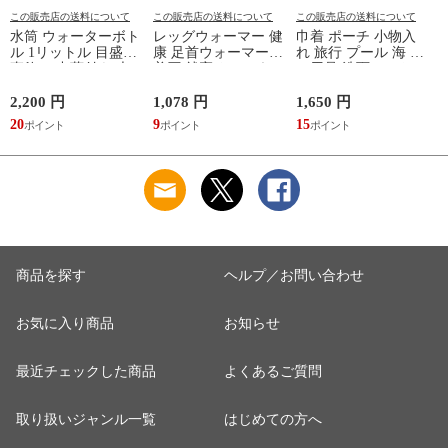
この販売店の送料について
この販売店の送料について
この販売店の送料について
水筒 ウォーターボト
レッグウォーマー 健
巾着 ポーチ 小物入
ル 1リットル 目盛り
康 足首ウォーマー
れ 旅行 プール 海 バ
直飲み 中蓋付き 大
着圧 就寝 おしゃれ
ス用品 洗面セット
容量 かわいい 軽い
冷え靴下 ソックス
洗える ゴリラ 銭湯
マイボトル 動物 ア
ふんわり 足湯のよう
サウナ ごリラックス
2,200 円
1,078 円
1,650 円
2
ニマル ゴリラ ごリ
なぽかぽかナイトウ
まもるさんの洗える
20
9
15
2
ラックス ゴリゴリボ
ォーマー inf-26
巾着 ブラック 黒
トル
商品を探す
ヘルプ／お問い合わせ
お気に入り商品
お知らせ
最近チェックした商品
よくあるご質問
取り扱いジャンル一覧
はじめての方へ