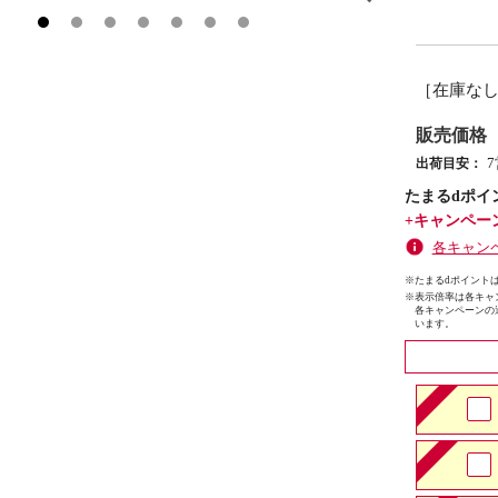
［在庫な
販売価格
出荷目安：
たまるdポイ
+キャンペー
各キャン
※たまるdポイントは
※
表示倍率は各キャ
各キャンペーンの
います。