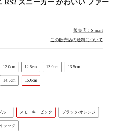
 RS2 スニーカー かわいい ファー
販売店：S-mart
この販売店の送料について
12.0cm
12.5cm
13.0cm
13.5cm
14.5cm
15.0cm
ブルー
スモーキーピンク
ブラック/オレンジ
ライラック