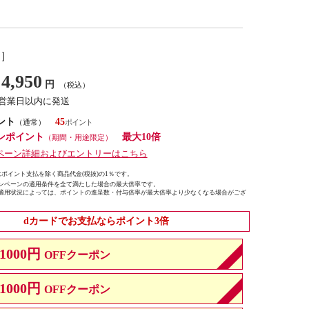
し］
4,950
円
（税込）
7営業日以内に発送
ント
45
（通常）
ンポイント
最大10倍
（期間・用途限定）
ペーン詳細およびエントリーはこちら
ポイント支払を除く商品代金(税抜)の1％です。
ンペーンの適用条件を全て満たした場合の最大倍率です。
適用状況によっては、ポイントの進呈数・付与倍率が最大倍率より少なくなる場合がござ
dカードでお支払ならポイント3倍
1000円
OFFクーポン
1000円
OFFクーポン