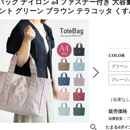
ッグ ナイロン a4 ファスナー付き 大容量
ミント グリーン ブラウン テラコッタ く
COLOR
グリーン
グレージ
［在庫な
販売価格
出荷目安：
たまるdポイ