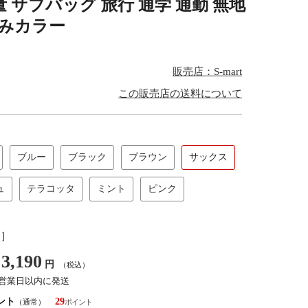
 サブバッグ 旅行 通学 通勤 無地
すみカラー
販売店：S-mart
この販売店の送料について
ブルー
ブラック
ブラウン
サックス
ュ
テラコッタ
ミント
ピンク
し］
3,190
円
（税込）
7営業日以内に発送
ント
29
（通常）