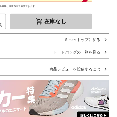
の費用は決済画面で確認できます
remove_shopping_cart
在庫なし
り
S-mart トップに戻る
トートバッグの一覧を見る
商品レビューを投稿するには