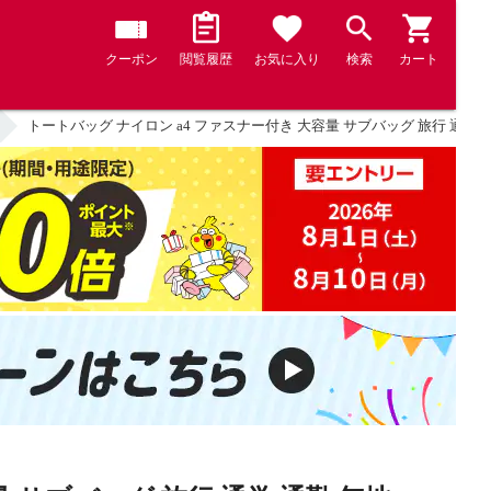
クーポン
閲覧履歴
お気に入り
検索
カート
トートバッグ ナイロン a4 ファスナー付き 大容量 サブバッグ 旅行 通学 