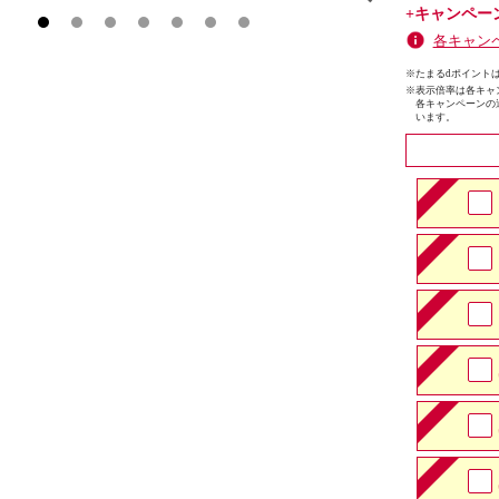
+キャンペー
各キャン
※たまるdポイントは
※
表示倍率は各キャ
各キャンペーンの
います。