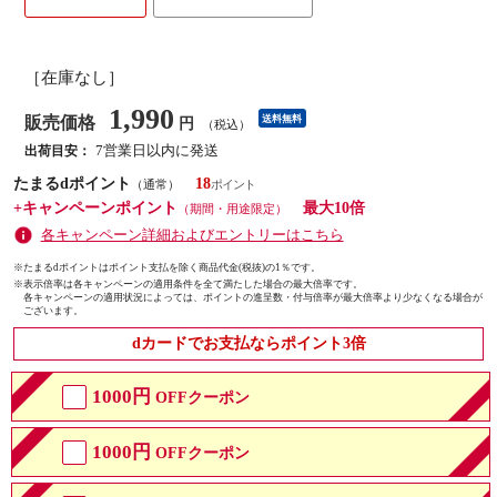
［在庫なし］
1,990
販売価格
送料無料
円
（税込）
7営業日以内に発送
出荷目安：
たまるdポイント
18
（通常）
+キャンペーンポイント
最大10倍
（期間・用途限定）
各キャンペーン詳細およびエントリーはこちら
※たまるdポイントはポイント支払を除く商品代金(税抜)の1％です。
※
表示倍率は各キャンペーンの適用条件を全て満たした場合の最大倍率です。
各キャンペーンの適用状況によっては、ポイントの進呈数・付与倍率が最大倍率より少なくなる場合が
ございます。
dカードでお支払ならポイント3倍
1000円
OFFクーポン
1000円
OFFクーポン