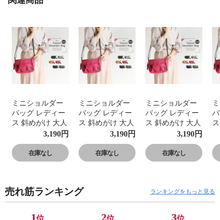
ミニショルダー
ミニショルダー
ミニショルダー
ミ
バッグ レディー
バッグ レディー
バッグ レディー
バ
ス 斜めがけ 大人
ス 斜めがけ 大人
ス 斜めがけ 大人
ス
小さめ 軽量 軽い
小さめ 軽量 軽い
小さめ 軽量 軽い
小
3,190
円
3,190
円
3,190
円
通勤バッグ おし
通勤バッグ おし
通勤バッグ おし
通
ゃれ サブバッグ
ゃれ サブバッグ
ゃれ サブバッグ
ゃ
在庫なし
在庫なし
在庫なし
通勤 仕事 会社
通勤 仕事 会社
通勤 仕事 会社
通
旅行 シンプル 軽
旅行 シンプル 軽
旅行 シンプル 軽
旅
量 ワンマイルバ
量 ワンマイルバ
量 ワンマイルバ
量
売れ筋ランキング
ッグ シンプル 黒
ッグ シンプル 黒
ッグ シンプル 黒
ッ
ランキングをもっと見る
ブラック グレー
ブラック グレー
ブラック グレー
ブ
ブラウン 赤 ネイ
ブラウン 赤 ネイ
ブラウン 赤 ネイ
ブ
1
2
3
位
位
位