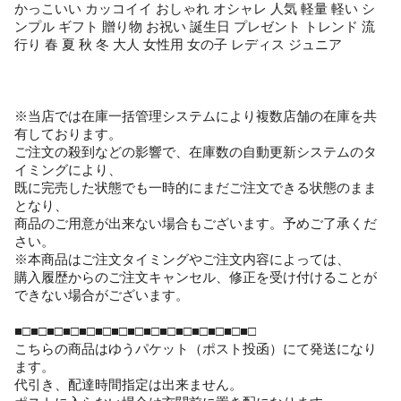
かっこいい カッコイイ おしゃれ オシャレ 人気 軽量 軽い シ
ンプル ギフト 贈り物 お祝い 誕生日 プレゼント トレンド 流
行り 春 夏 秋 冬 大人 女性用 女の子 レディス ジュニア
※当店では在庫一括管理システムにより複数店舗の在庫を共
有しております。
ご注文の殺到などの影響で、在庫数の自動更新システムのタ
イミングにより、
既に完売した状態でも一時的にまだご注文できる状態のまま
となり、
商品のご用意が出来ない場合もございます。予めご了承くだ
さい。
※本商品はご注文タイミングやご注文内容によっては、
購入履歴からのご注文キャンセル、修正を受け付けることが
できない場合がございます。
■□■□■□■□■□■□■□■□■□■□■□■□■□■□■□
こちらの商品はゆうパケット（ポスト投函）にて発送になり
ます。
代引き、配達時間指定は出来ません。