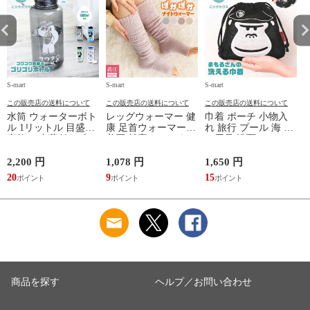
S-mart
S-mart
S-mart
S-
この販売店の送料について
この販売店の送料について
この販売店の送料について
水筒 ウォーターボト
レッグウォーマー 健
巾着 ポーチ 小物入
ル 1リットル 目盛り
康 足首ウォーマー
れ 旅行 プール 海 バ
直飲み 中蓋付き 大
着圧 就寝 おしゃれ
ス用品 洗面セット
容量 かわいい 軽い
冷え靴下 ソックス
洗える ゴリラ 銭湯
マイボトル 動物 ア
ふんわり 足湯のよう
サウナ ごリラックス
2,200 円
1,078 円
1,650 円
2
ニマル ゴリラ ごリ
なぽかぽかナイトウ
まもるさんの洗える
20
9
15
2
ラックス ゴリゴリボ
ォーマー inf-26
巾着 ブラック 黒
トル
商品を探す
ヘルプ／お問い合わせ