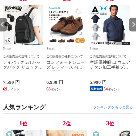
ビー グリーン
ビー グリーン
ビー グリーン
ビ
85360 35361
85360 35361
85360 35361
85
85363 85364
85363 85364
85363 85364
85
85720 85721
85720 85721
85720 85721
85
S-mart
S-mart
S-mart
S-
この販売店の送料について
この販売店の送料について
この販売店の送料について
デイパック 27l バッ
コンフォートシュー
空調風神服 EFウェア
クパック リュック
ズ レディース 4e 幅
チタン加工半袖ブル
サイズ ブランド ロ
広 防滑 サイドファ
ゾン ベスト ファン
ゴ プリント かばん
スナー ウォーキング
対応 半袖 ブルゾン
鞄 機内持ち込み 夏
シューズ 黒 トパー
ジャケット 遮熱 作
ド
7,590 円
6,930 円
5,990 円
5
スラッシャー
ズ モア 靴 カジュア
業服 作業着 上着 ア
69
63
54
4
送料無料
THRASHER r1929
ルシューズ 外反母趾
タックベース KF100
1
歩きやすい シニア
ミセス ファッション
人気ランキング
50代 60代 母の日 ギ
ランキングをもっと見る
フト プレゼント グ
レー ベージュ
TOPAZ 1410
1
2
3
位
位
位