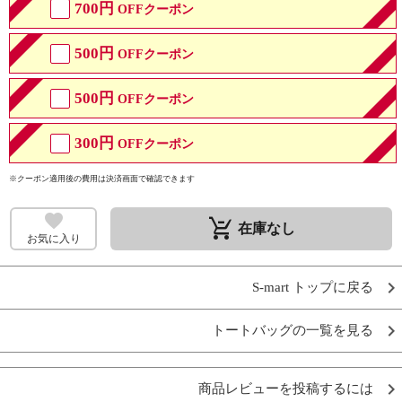
700円
OFFクーポン
500円
OFFクーポン
500円
OFFクーポン
300円
OFFクーポン
※クーポン適用後の費用は決済画面で確認できます
remove_shopping_cart
在庫なし
お気に入り
S-mart トップに戻る
トートバッグの一覧を見る
商品レビューを投稿するには