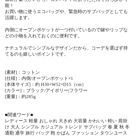
能！
お買い物に使うエコバッグや、緊急時のサブバッグとしても
活躍します。
内側にオープンポケットが一つ付いているので鍵やリップな
どの小物を入れておくのに便利です。
ナチュラルでシンプルなデザインだから、コーデを選ばず持
てるのも嬉しいポイントです。
[素材]：コットン
[仕様]：内側/オープンポケット×1
[本体サイズ]：約 H30×W52×D15（cm）
[カラー]：ブラック/アイボリー|フラワー
[重量]：約285g
■関連ワード■
レディース 軽量 おしゃれ 大きめ 大容量 かわいい 軽い 肩掛
け 大人 シンプル カジュアル トレンド サブバッグ 春 夏 秋 冬
通勤 通学 旅行 バッグ 鞄 かばん ファッション タウンユース