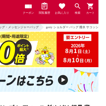
クーポン
閲覧履歴
お気に入り
検索
カート
ッグ・メッセンジャーバッグ
gerry ショルダー バッグ 撥水 サコッシュ 