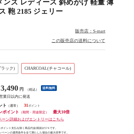
y メンズ レディース 斜めがけ 軽量 薄
 鞄 2185 ジェリー
販売店：S-mart
この販売店の送料について
ブラック)
CHARCOAL(チャコール)
3,490
送料無料
円
（税込）
7営業日以内に発送
ント
31
（通常）
ンポイント
最大10倍
（期間・用途限定）
ペーン詳細およびエントリーはこちら
ポイント支払を除く商品代金(税抜)の1％です。
ンペーンの適用条件を全て満たした場合の最大倍率です。