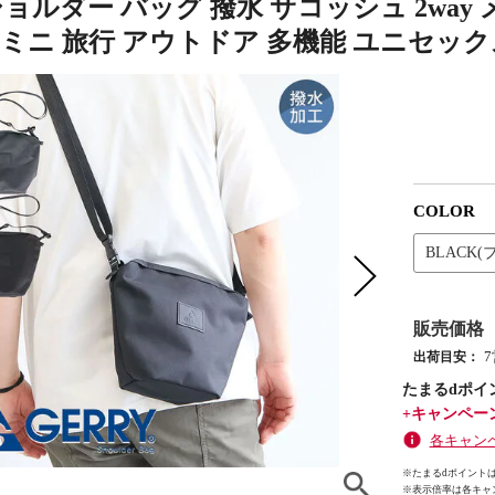
y ショルダー バッグ 撥水 サコッシュ 2wa
 ミニ 旅行 アウトドア 多機能 ユニセックス
COLOR
BLACK(
販売価格
出荷目安：
たまるdポイ
+キャンペー
各キャン
※たまるdポイントは
※
表示倍率は各キャ