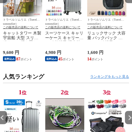
トラベルソムリエ（Travel
トラベルソムリエ（Travel
トラベルソムリエ（Travel
ト
sommelier）
sommelier）
sommelier）
s
この販売店の送料について
この販売店の送料について
この販売店の送料について
キャットタワー 木製
スーツケース キャリ
リュックサック 大容
宇宙船 大型 スリム
ーケース キャリーバ
量 バックパック デ
猫タワー 据え置き
ッグ 超軽量 機内持
イバッグ 軽量 カジ
爪とぎ タワー 多頭
ち込み 可能 Sサイズ
ュアルバッグ メンズ
飼い 安定 運動不足
1泊2日 2泊3日 3泊4
レディース リュック
9,600 円
4,980 円
1,600 円
1
解消 麻紐 高さ150cm
日 39L 静音 旅行 ビ
カバン 鞄 バック 旅
87
45
14
送料込み
送料込み
隠れ家 遊び場 短足
ジネス 出張 修学旅
行グッズ おしゃれ
猫 大型猫 中型 太っ
行 国内旅行 ハード
かわいい 実用的 通
た猫 シニア猫 子猫
ケース Transporter
学 通勤 【sbp40-2】
T
ペット 送料無料
人気ランキング
【TK20】 シルバー
ブラック トラベルソ
ランキングをもっと見る
【DH-28-14】 グリー
トラベルソムリエ t-
ムリエ t-bp3
ム
ン トラベルソムリエ
s1 t-scase
t-pet9
1
2
3
位
位
位