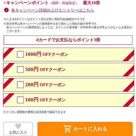
+キャンペーンポイント
最大10倍
（期間・用途限定）
各キャンペーン詳細およびエントリーはこちら
※たまるdポイントはポイント支払を除く商品代金(税抜)の1％です。
※
表示倍率は各キャンペーンの適用条件を全て満たした場合の最大倍率です。
各キャンペーンの適用状況によっては、ポイントの進呈数・付与倍率が最大倍率より少なくなる場合が
ございます。
dカードでお支払ならポイント3倍
1000円
OFFクーポン
500円
OFFクーポン
200円
OFFクーポン
100円
OFFクーポン
※クーポン適用後の費用は決済画面で確認できます
shopping_cart
カートに入れる
お気に入り