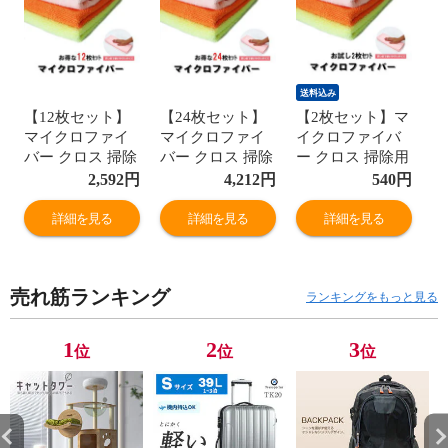
送料込み
【12枚セット】
【24枚セット】
【2枚セット】マ
マイクロファイ
マイクロファイ
イクロファイバ
バー クロス 掃除
バー クロス 掃除
ー クロス 掃除用
用 吸水 速乾 洗
用 吸水 速乾 洗
吸水 速乾 洗える
2,592
円
4,212
円
540
円
える 雑巾 ふき取
える 雑巾 ふき取
雑巾 ふき取り キ
り キッチン お風
り キッチン お風
ッチン お風呂 窓
詳細を見る
詳細を見る
詳細を見る
呂 窓 拭き掃除
呂 窓 拭き掃除
拭き掃除 使い捨
使い捨て感覚で
使い捨て感覚で
て感覚で便利 業
便利 業務用 家庭
便利 業務用 家庭
務用 家庭用 まと
売れ筋ランキング
用 まとめ買いに
用 まとめ買いに
め買いに メール
ランキングをもっと見る
トラベルソムリ
トラベルソムリ
便 送料無料 トラ
エ t-zaka8
エ t-zaka8
ベルソムリエ t-
1
2
3
位
位
位
zaka8