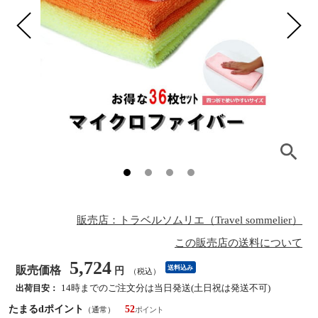
販売店：トラベルソムリエ（Travel sommelier）
この販売店の送料について
5,724
販売価格
送料込み
円
（税込）
14時までのご注文分は当日発送(土日祝は発送不可)
出荷目安：
たまるdポイント
52
（通常）