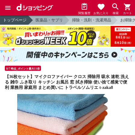
閲覧履歴
お気に入り
検索
カート
トップページ
医薬品・サプリ
掃除・洗剤・洗濯用品
お掃除
8/7 時点_ポイント最大11倍
【36枚セット】マイクロファイバー クロス 掃除用 吸水 速乾 洗え
る 雑巾 ふき取り キッチン お風呂 窓 拭き掃除 使い捨て感覚で便
利 業務用 家庭用 まとめ買いに トラベルソムリエ t-zaka8