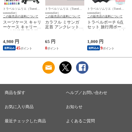
トラベルソムリエ（Travel
トラベルソムリエ（Travel
トラベルソムリエ（Travel
ト
sommelier）
sommelier）
sommelier）
s
この販売店の送料について
この販売店の送料について
この販売店の送料について
スーツケース キャリ
カラフル ミサンガ
トラベルポーチ 6点
ーケース キャリーバ
足首 アンクレット
セット 旅行用ポーチ
ッグ 超軽量 機内持
アクセサリー プレゼ
バッグインバッグ 小
ち込み 可能 Sサイズ
ント 手作り風 アジ
物収納 軽量 衣類ポ
1泊2日 2泊3日 3泊4
アン雑貨 メール便
ーチ 仕分けポーチ
4,980 円
65 円
1,000 円
9
日 39L 静音 旅行 ビ
【一回のご注文100個
便利グッズ 旅行 出
45
0
9
送料込み
送料込み
ジネス 出張 修学旅
まで送料220円】 3/
張 整理整頓 メール
行 国内旅行 ハード
グリーンアメジスト
便 送料無料
ケース Transporter
トラベルソムリエ t-
Transporte 【pc10】
【TK20】 シルバー
fa1
ブラック トラベルソ
トラベルソムリエ t-
ムリエ t-trag7
s1 t-scase
t
商品を探す
ヘルプ／お問い合わせ
お気に入り商品
お知らせ
最近チェックした商品
よくあるご質問