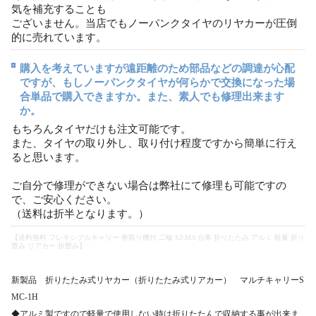
気を補充することも
ございません。当店でもノーパンクタイヤのリヤカーが圧倒
的に売れています。
購入を考えていますが遠距離のため部品などの調達が心配
ですが、もしノーパンクタイヤが何らかで交換になった場
合単品で購入できますか。また、素人でも修理出来ます
か。
もちろんタイヤだけも注文可能です。
また、タイヤの取り外し、取り付け程度ですから簡単に行え
ると思います。
ご自分で修理ができない場合は弊社にて修理も可能ですの
で、ご安心ください。
（送料は折半となります。）
【送料無料 フレキシブルキャリー 巻取り機付 二輪 S2-MA 台車 折りたたみ アルミ 軽量 折り
畳み リアカー 折畳み】
新製品 折りたたみ式リヤカー（折りたたみ式リアカー） マルチキャリーS
MC-1H
◆アルミ製ですので軽量で使用しない時は折りたたんで収納する事が出来ま