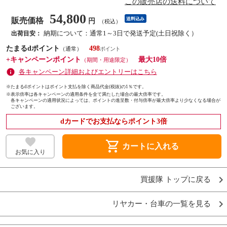
この販売店の送料について
54,800
販売価格
送料込み
円
（税込）
納期について：通常1～3日で発送予定(土日祝除く）
出荷目安：
たまるdポイント
498
（通常）
+キャンペーンポイント
最大10倍
（期間・用途限定）
各キャンペーン詳細およびエントリーはこちら
※たまるdポイントはポイント支払を除く商品代金(税抜)の1％です。
※
表示倍率は各キャンペーンの適用条件を全て満たした場合の最大倍率です。
各キャンペーンの適用状況によっては、ポイントの進呈数・付与倍率が最大倍率より少なくなる場合が
ございます。
dカードでお支払ならポイント3倍
shopping_cart
カートに入れる
お気に入り
買援隊 トップに戻る
リヤカー・台車の一覧を見る