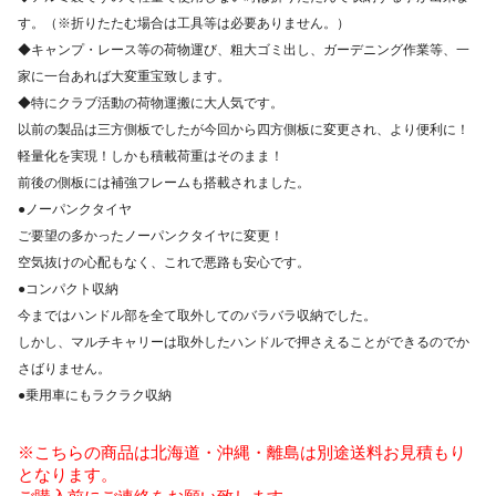
す。（※折りたたむ場合は工具等は必要ありません。）
◆キャンプ・レース等の荷物運び、粗大ゴミ出し、ガーデニング作業等、一
家に一台あれば大変重宝致します。
◆特にクラブ活動の荷物運搬に大人気です。
以前の製品は三方側板でしたが今回から四方側板に変更され、より便利に！
軽量化を実現！しかも積載荷重はそのまま！
前後の側板には補強フレームも搭載されました。
●ノーパンクタイヤ
ご要望の多かったノーパンクタイヤに変更！
空気抜けの心配もなく、これで悪路も安心です。
●コンパクト収納
今まではハンドル部を全て取外してのバラバラ収納でした。
しかし、マルチキャリーは取外したハンドルで押さえることができるのでか
さばりません。
●乗用車にもラクラク収納
※こちらの商品は北海道・沖縄・離島は別途送料お見積もり
となります。