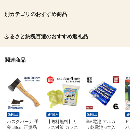
別カテゴリのおすすめ商品
ふるさと納税百選のおすすめ返礼品
関連商品
送料込み
送料込み
送料込み
送
ハスクバーナ 手
【送料無料】カ
単6電池 アルカ
ヒ
斧 38cm 正規品
ラス対策 カラス
リ乾電池 6本入
ハ