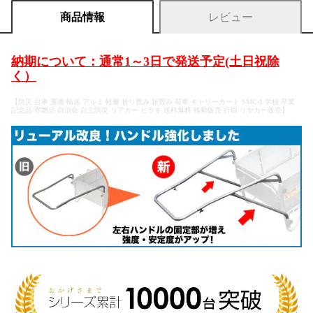
商品情報
レビュー
納期について：通常1～3日で発送予定(土日祝除
く）
【防災 台車 運搬 輸送 アルミ 軽量 折り畳み 折畳み 荷車 キャリーカート SMC-1 学校 卒業
記念品 寄贈品 自治会 自主防災 リアカー ヒラキ 送料無料 移動販売 行商 リヤカー販売】