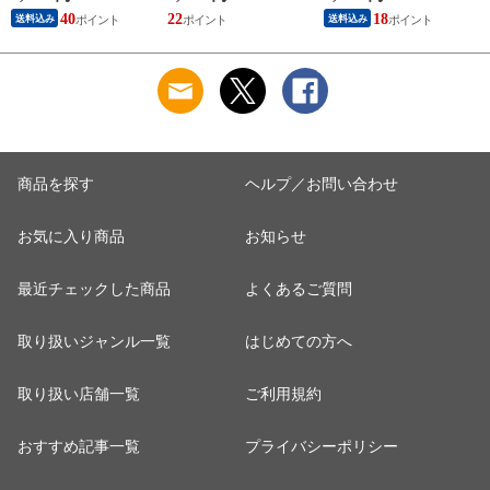
型 防臭 抗菌 効果 ラ
が持続 除草剤 グリ
TrueTools 【2025 腰
40
22
18
送料込み
送料込み
クラク処理 携帯 吸
ホサート 農薬 ガー
掛け扇風機 5段階調
収 凝固 防災 非常用
デニング 雑草 対策
節 充電式 USB充電
災害 非常時 断水
雑草対策 園芸 薬剤
バッテリー式 首掛け
時】【おしゃれ おす
薬 安心 ミカン 果樹
強力 小型 ミニ扇風
すめ】
経済的 噴霧 家庭用
機 ウエストファン
液剤】【おしゃれ お
ネックファン 暑さ対
すすめ】
策 熱中症 ゴルフ
商品を探す
ヘルプ／お問い合わせ
お気に入り商品
お知らせ
最近チェックした商品
よくあるご質問
取り扱いジャンル一覧
はじめての方へ
取り扱い店舗一覧
ご利用規約
おすすめ記事一覧
プライバシーポリシー