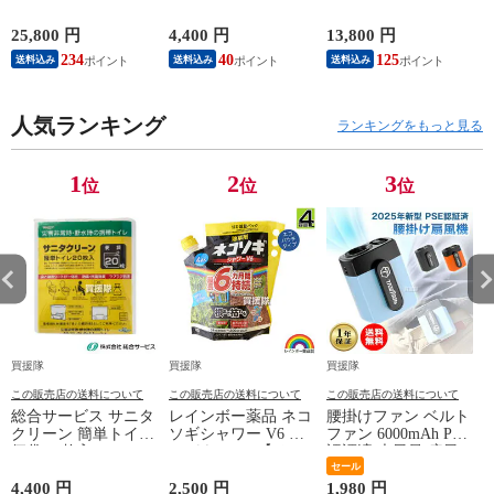
粒剤 5kg 【除草剤 頑
【簡易トイレ 用 便
000311【新ダイワ 共
固な雑草も枯らす 粒
袋 凝固シート 一体
立 オイル 2サイクル
25,800 円
4,400 円
13,800 円
1
のまま地面にパラパ
型 防臭 抗菌 効果 ラ
メンテナンス 燃料
234
40
125
送料込み
送料込み
送料込み
ラまくタイプ そのま
クラク処理 携帯 吸
純正 エンジン 混合
ま散布 約5～9ヶ月間
収 凝固 防災 非常用
燃料作成用 混合ガソ
持続 笹 ササ ススキ
災害 非常時 断水
リン 作成用 2サイク
スギナ 頑固な雑草も
人気ランキング
時】【おしゃれ おす
ルエンジンオイル 旧
ランキングをもっと見る
枯らす 雑草対策 顆
すめ】
品番 X697-000310】
粒 黒 シリーズ ネコ
【おしゃれ おすす
ソギトップw粒剤 の
め】
1
2
3
位
位
位
後継品 おすすめ】
買援隊
買援隊
買援隊
この販売店の送料について
この販売店の送料について
この販売店の送料について
総合サービス サニタ
レインボー薬品 ネコ
腰掛けファン ベルト
クリーン 簡単トイレ
ソギシャワー V6 エ
ファン 6000mAh PSE
便袋 20枚入 BS-140
コパウチ 4L 【その
認証済 大風量 扇風
【簡易トイレ 用 便
まま使える シャワー
機 TRTO-BF6000-BL
セール
袋 凝固シート 一体
タイプ 6か月間効果
スカイブルー
4,400 円
2,500 円
1,980 円
3