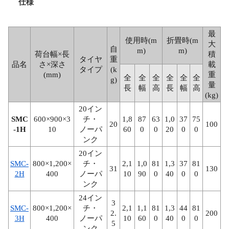
仕様
最
使用時(m
折畳時(m
大
自
m)
m)
荷台幅×長
積
タイヤ
重
品名
さ×深さ
載
タイプ
(k
(mm)
重
全
全
全
全
全
全
g)
量
長
幅
高
長
幅
高
(kg)
20イン
SMC
600×900×3
チ・
1,8
87
63
1,0
37
75
20
100
-1H
10
ノーパ
60
0
0
20
0
0
ンク
20イン
SMC-
800×1,200×
チ・
2,1
1,0
81
1,3
37
81
31
130
2H
400
ノーパ
10
90
0
40
0
0
ンク
24イン
3
SMC-
800×1,200×
チ・
2,1
1,1
81
1,3
44
81
2.
200
3H
400
ノーパ
10
60
0
40
0
0
5
ンク