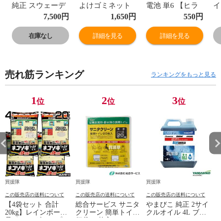
純正 スウェーデ
よけゴミネット
電池 単6 【ヒラ
イ
ン製
[イエロー・おも
キ 単6形乾電池
2
7,500
円
1,650
円
550
円
【Husqvarna 斧
り入]
単六 乾電池 単六
置
薪割り キャンプ
（1.5×1.5m）
形電池 単6型電
転
在庫なし
詳細を見る
詳細を見る
薪割り ハンドア
【カラスネット
池 単6形 アルカ
対
ックス アウトド
からすネット カ
リ電池 あるかり
納
ア 木こりオノ 作
ラスよけ カラス
でんち ペンライ
れ
売れ筋ランキング
業斧 手工具 切断
除け ゴミネット
ト交換 電池 電源
場
ランキングをもっと見る
ハスク】【おし
防鳥ネット 防鳥
消耗品 AAAA
駐
ゃれ おすすめ】
網 防鳥 カラス
LR8D425 】【お
ー
1
2
3
位
位
位
ネット 除け ゴミ
しゃれ おすす
サ
置場 カラス避け
め】
ジ
ネット グッズ 対
お
策 鴉 烏 ゴミ集
積 ゴミステーシ
ョン カラス対策
屋外 丈
買援隊
買援隊
買援隊
この販売店の送料について
この販売店の送料について
この販売店の送料について
【4袋セット 合計
総合サービス サニタ
やまびこ 純正 2サイ
20kg】レインボー薬
クリーン 簡単トイレ
クルオイル 4L ブル
品 ネコソギトップF
便袋 20枚入 BS-140
ーシールド FD X697-