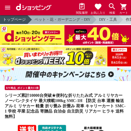
閲覧履歴
お気に入り
検索
カート
トップページ
ペット・花・ガーデニング・DIY
DIY・工具
作
8/9 時点_ポイント最大11倍
シリーズ累計10000台突破★便利な折りたたみ式 アルミリヤカー
ノーパンクタイヤ 最大積載100kg SMC-1H 【防災 台車 運搬 輸送
アルミ リヤカー 軽量 折り畳み 折畳み 荷車 キャリーカート SMC-
1 学校 卒業 記念品 寄贈品 自治会 自主防災 リアカー ヒラキ 送料
無料】