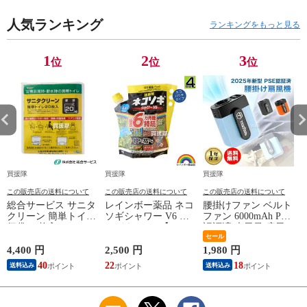
ま散布 約5～9ヶ月間
収 凝固 防災 非常用
燃料作成用 混合ガソ
持続 笹 ササ ススキ
災害 非常時 断水
リン 作成用 2サイク
スギナ 頑固な雑草も
人気ランキング
時】【おしゃれ おす
ルエンジンオイル 旧
ランキングをもっと見る
枯らす 雑草対策 顆
すめ】
品番 X697-000310】
粒 黒 シリーズ ネコ
【おしゃれ おすす
ソギトップw粒剤 の
め】
1
2
3
位
位
位
後継品 おすすめ】
買援隊
買援隊
買援隊
この販売店の送料について
この販売店の送料について
この販売店の送料について
総合サービス サニタ
レインボー薬品 ネコ
腰掛けファン ベルト
クリーン 簡単トイレ
ソギシャワー V6 エ
ファン 6000mAh PSE
便袋 20枚入 BS-140
コパウチ 4L 【その
認証済 大風量 扇風
【簡易トイレ 用 便
まま使える シャワー
機 TRTO-BF6000-BL
セール
袋 凝固シート 一体
タイプ 6か月間効果
スカイブルー
4,400 円
2,500 円
1,980 円
3
型 防臭 抗菌 効果 ラ
が持続 除草剤 グリ
TrueTools 【2025 腰
40
22
18
送料込み
送料込み
クラク処理 携帯 吸
ホサート 農薬 ガー
掛け扇風機 5段階調
収 凝固 防災 非常用
デニング 雑草 対策
節 充電式 USB充電
災害 非常時 断水
雑草対策 園芸 薬剤
バッテリー式 首掛け
時】【おしゃれ おす
薬 安心 ミカン 果樹
強力 小型 ミニ扇風