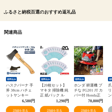
ふるさと納税百選のおすすめ返礼品
関連商品
送料込み
送料込み
送料込み
送
ハスクバーナ 手
【20枚セット】
ホンダ 耕運機 プ
爪
斧 38cm ハチェ
マキタ 掃除機 純
チな FG201 JT カ
リ
ットヤンキー
正 紙パック A-
バー付 Honda正
ン
700g 正規品 純正
48511 10枚×2セ
規販売店【家庭
り
6,580
円
1,290
円
70,800
円
599674401 日本
ット 合計20枚 正
用 エンジン式 ミ
本
限定モデル
規品 新品【マキ
ニ 小型 耕うん機
技
詳細を見る
詳細を見る
詳細を見る