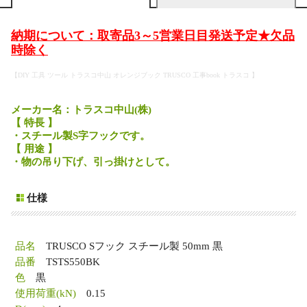
納期について：取寄品3～5営業日目発送予定★欠品
時除く
【DIY 工具 ツール トラスコ中山 オレンジブック TRUSCO 工事book トラスコ 】
メーカー名：トラスコ中山(株)
【 特長 】
・スチール製S字フックです。
【 用途 】
・物の吊り下げ、引っ掛けとして。
仕様
品名
TRUSCO Sフック スチール製 50mm 黒
品番
TSTS550BK
色
黒
使用荷重(kN)
0.15