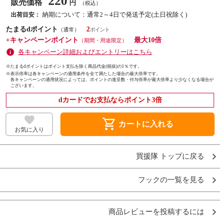
220
販売価格
円
（税込）
納期について：通常2～4日で発送予定(土日祝除く)
出荷目安：
たまるdポイント
2
（通常）
+キャンペーンポイント
最大10倍
（期間・用途限定）
各キャンペーン詳細およびエントリーはこちら
※たまるdポイントはポイント支払を除く商品代金(税抜)の1％です。
※
表示倍率は各キャンペーンの適用条件を全て満たした場合の最大倍率です。
各キャンペーンの適用状況によっては、ポイントの進呈数・付与倍率が最大倍率より少なくなる場合が
ございます。
dカードでお支払ならポイント3倍
shopping_cart
カートに入れる
お気に入り
買援隊 トップに戻る
フックの一覧を見る
商品レビューを投稿するには