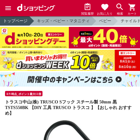
閲覧履歴
お気に入り
検索
カート
トップページ
キッズ・ベビー・マタニティ
ベビー
チャイルド
8/9 時点_ポイント最大11倍
トラスコ中山(株) TRUSCO Sフック スチール製 50mm 黒
TSTS550BK 【DIY 工具 TRUSCO トラスコ 】【おしゃれ おすす
め】