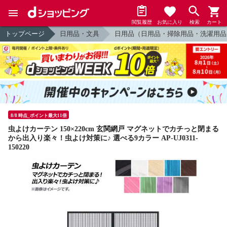
閲覧履歴
お気に入り
検索
カート
トップページ
日用品・文具
日用品（日用品・掃除用品・洗濯用品
8/8 時点_ポイント最大11倍
虫よけカーテン 150×220cm 玄関網戸 マグネットでカチっと閉まる
から出入り楽々！虫よけ対策に♪ 選べる9カラー AP-UJ0311-
150220