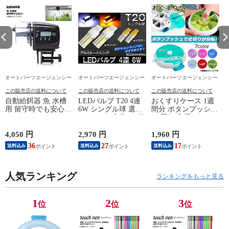
オートパーツエージェンシー
オートパーツエージェンシー
オートパーツエージェンシー
この販売店の送料について
この販売店の送料について
この販売店の送料について
自動給餌器 魚 水槽
LEDバルブ T20 4連
おくすりケース 1週
用 留守時でも安心！
6W シングル球 選べ
間分 ボタンプッシ
13/14
AP-UJ0495
る2カラー 入数：2個
ュ/回転式 選べる7カ
AP-6HPW-T20
ラー AP-TH719
L
4,050 円
2,970 円
1,960 円
9
36
27
17
送料込み
送料込み
送料込み
人気ランキング
ランキングをもっと見る
1
2
3
位
位
位