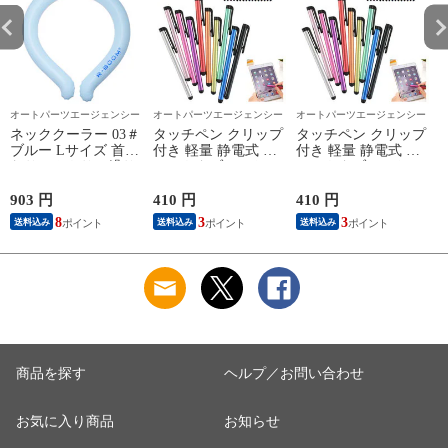
オートパーツエージェンシー
オートパーツエージェンシー
オートパーツエージェンシー
ネッククーラー 03＃
タッチペン クリップ
タッチペン クリップ
ブルー Lサイズ 首ま
付き 軽量 静電式 ス
付き 軽量 静電式 ス
わりひんやり、繰り
マホやタブレット
マホやタブレット
返し使える！ NC-
に！ 選べる16カラー
に！ 選べる16カラー
ラ
L03BL
AP-TH147
AP-TH147
903 円
410 円
410 円
1
8
3
3
送料込み
送料込み
送料込み
商品を探す
ヘルプ／お問い合わせ
お気に入り商品
お知らせ