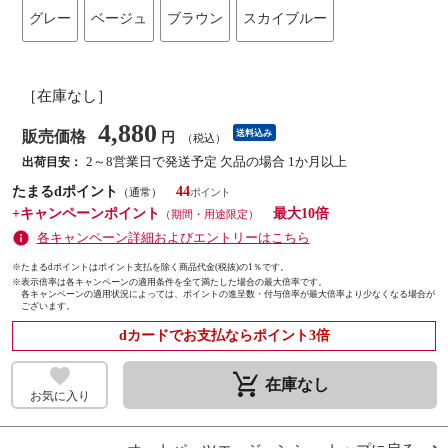
グレー
ベージュ
ブラウン
スカイブルー
［在庫なし］
4,880
販売価格
送料込み
円
（税込）
2～8営業日で発送予定 欠品の場合 1か月以上
出荷目安：
たまるdポイント
44
（通常）
+キャンペーンポイント
最大10倍
（期間・用途限定）
各キャンペーン詳細およびエントリーはこちら
※たまるdポイントはポイント支払を除く商品代金(税抜)の1％です。
※
表示倍率は各キャンペーンの適用条件を全て満たした場合の最大倍率です。
各キャンペーンの適用状況によっては、ポイントの進呈数・付与倍率が最大倍率より少なくなる場合が
ございます。
dカードでお支払ならポイント3倍
remove_shopping_cart
在庫なし
お気に入り