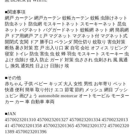
黒 BLACK 白 WHITE
■関連事項
網戸 カーテン 網戸カーテン 蚊帳カーテン 蚊帳 虫除けネット
防虫ネット 防虫網 モスキートネット スモーキーネット 昆虫
ネット バグネット バグガードネット 蚊帳網 ネット 網 簡易網
戸 ドア用網戸 アミ戸 マグネット マグネット付 マグネット式
開閉式 玄関 ドア 勝手口 ベランダ 間仕切り 蚊取り 害虫対策
断熱 暑さ対策 窓 戸 出入り口 家 自宅 会社 オフィス リビング
寝室 トイレ 防虫 害虫 虫 蚊 蜂 羽虫 モスキート スモーキー 虫
よけ 虫除け 侵入 防止 ガード 対策 虫さされ 虫刺され 風 風通
し 換気 通気性 日よけ 日除け 埃
■その他
赤ちゃん 子供 ベビー キッズ 大人 女性 男性 お年寄り ペット
快適 便利 簡単 取り付け エコ 節電 節約 メッシュ 網目 プッシ
ュピン 画びょう automobile motorcar オートモービル モーター
カー カー 車 自動車 車両
■JAN
4570023201310 4570023201327 4570023201334 45700232013
41 4570023201358 4570023201365 4570023201372 457002320
1389 4570023201396