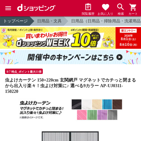
閲覧履歴
お気に入り
検索
カート
トップページ
日用品・文具
日用品（日用品・掃除用品・洗濯用品
8/7 時点_ポイント最大11倍
虫よけカーテン 150×220cm 玄関網戸 マグネットでカチっと閉まる
から出入り楽々！虫よけ対策に♪ 選べる9カラー AP-UJ0311-
150220