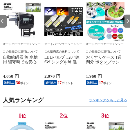
オートパーツエージェンシー
オートパーツエージェンシー
オートパーツエージェンシー
この販売店の送料について
この販売店の送料について
この販売店の送料について
自動給餌器 魚 水槽
LEDバルブ T20 4連
おくすりケース 1週
用 留守時でも安心！
6W シングル球 選べ
間分 ボタンプッシ
13/14
AP-UJ0495
る2カラー 入数：2個
ュ/回転式 選べる7カ
AP-6HPW-T20
ラー AP-TH719
L
4,050 円
2,970 円
1,960 円
9
36
27
17
送料込み
送料込み
送料込み
人気ランキング
ランキングをもっと見る
1
2
3
位
位
位