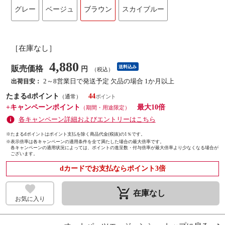
グレー
ベージュ
ブラウン
スカイブルー
［在庫なし］
4,880
販売価格
送料込み
円
（税込）
2～8営業日で発送予定 欠品の場合 1か月以上
出荷目安：
たまるdポイント
44
（通常）
+キャンペーンポイント
最大10倍
（期間・用途限定）
各キャンペーン詳細およびエントリーはこちら
※たまるdポイントはポイント支払を除く商品代金(税抜)の1％です。
※
表示倍率は各キャンペーンの適用条件を全て満たした場合の最大倍率です。
各キャンペーンの適用状況によっては、ポイントの進呈数・付与倍率が最大倍率より少なくなる場合が
ございます。
dカードでお支払ならポイント3倍
remove_shopping_cart
在庫なし
お気に入り