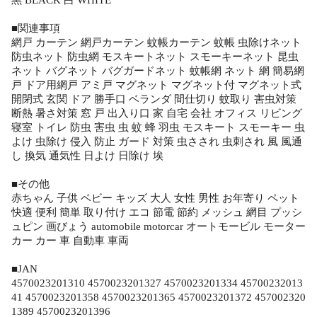
黒 BLACK 白 WHITE
■関連事項
網戸 カーテン 網戸カーテン 蚊帳カーテン 蚊帳 虫除けネット
防虫ネット 防虫網 モスキートネット スモーキーネット 昆虫
ネット バグネット バグガードネット 蚊帳網 ネット 網 簡易網
戸 ドア用網戸 アミ戸 マグネット マグネット付 マグネット式
開閉式 玄関 ドア 勝手口 ベランダ 間仕切り 蚊取り 害虫対策
断熱 暑さ対策 窓 戸 出入り口 家 自宅 会社 オフィス リビング
寝室 トイレ 防虫 害虫 虫 蚊 蜂 羽虫 モスキート スモーキー 虫
よけ 虫除け 侵入 防止 ガード 対策 虫さされ 虫刺され 風 風通
し 換気 通気性 日よけ 日除け 埃
■その他
赤ちゃん 子供 ベビー キッズ 大人 女性 男性 お年寄り ペット
快適 便利 簡単 取り付け エコ 節電 節約 メッシュ 網目 プッシ
ュピン 画びょう automobile motorcar オートモービル モーター
カー カー 車 自動車 車両
■JAN
4570023201310 4570023201327 4570023201334 45700232013
41 4570023201358 4570023201365 4570023201372 457002320
1389 4570023201396