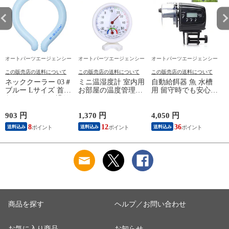
オートパーツエージェンシー
オートパーツエージェンシー
オートパーツエージェンシー
この販売店の送料について
この販売店の送料について
この販売店の送料について
ネッククーラー 03＃
ミニ温湿度計 室内用
自動給餌器 魚 水槽
ブルー Lサイズ 首ま
お部屋の温度管理
用 留守時でも安心！
わりひんやり、繰り
に！ AP-UJ0707
AP-UJ0495
i
返し使える！ NC-
L03BL
903 円
1,370 円
4,050 円
5
8
12
36
送料込み
送料込み
送料込み
商品を探す
ヘルプ／お問い合わせ
お気に入り商品
お知らせ